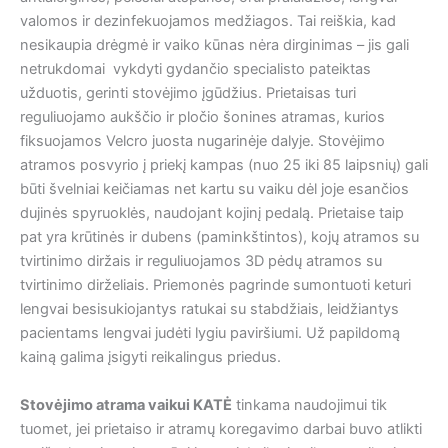
valomos ir dezinfekuojamos medžiagos. Tai reiškia, kad
nesikaupia drėgmė ir vaiko kūnas nėra dirginimas – jis gali
netrukdomai vykdyti gydančio specialisto pateiktas
užduotis, gerinti stovėjimo įgūdžius. Prietaisas turi
reguliuojamo aukščio ir pločio šonines atramas, kurios
fiksuojamos Velcro juosta nugarinėje dalyje. Stovėjimo
atramos posvyrio į priekį kampas (nuo 25 iki 85 laipsnių) gali
būti švelniai keičiamas net kartu su vaiku dėl joje esančios
dujinės spyruoklės, naudojant kojinį pedalą. Prietaise taip
pat yra krūtinės ir dubens (paminkštintos), kojų atramos su
tvirtinimo diržais ir reguliuojamos 3D pėdų atramos su
tvirtinimo dirželiais. Priemonės pagrinde sumontuoti keturi
lengvai besisukiojantys ratukai su stabdžiais, leidžiantys
pacientams lengvai judėti lygiu paviršiumi. Už papildomą
kainą galima įsigyti reikalingus priedus.
Stovėjimo atrama vaikui KATĖ
tinkama naudojimui tik
tuomet, jei prietaiso ir atramų koregavimo darbai buvo atlikti