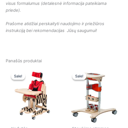
visus formalumus (detalesnė informacija pateikiama
priede).
Prašome atidžiai perskaityti naudojimo ir priežiūros
instrukciją bei rekomendacijas Jūsų saugumui!
Panašūs produktai
Original
Current
Original
Curren
price
price
price
price
Sale!
Sale!
Sale!
Sale!
was:
is:
was:
is:
2695,00 €.
2695,00 €.
1500,00 €.
1500,0