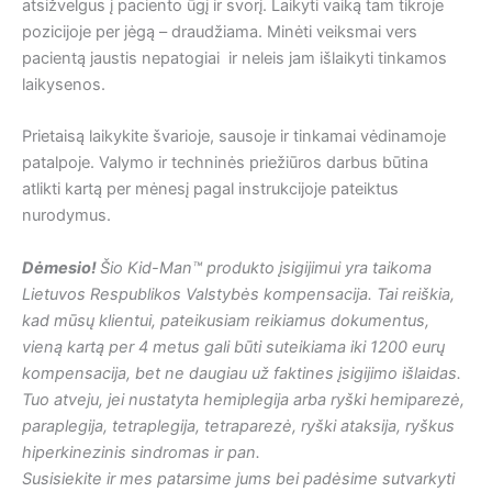
atsižvelgus į paciento ūgį ir svorį. Laikyti vaiką tam tikroje
pozicijoje per jėgą – draudžiama. Minėti veiksmai vers
pacientą jaustis nepatogiai ir neleis jam išlaikyti tinkamos
laikysenos.
Prietaisą laikykite švarioje, sausoje ir tinkamai vėdinamoje
patalpoje. Valymo ir techninės priežiūros darbus būtina
atlikti kartą per mėnesį pagal instrukcijoje pateiktus
nurodymus.
Dėmesio!
Šio Kid-Man™ produkto įsigijimui yra taikoma
Lietuvos Respublikos Valstybės kompensacija. Tai reiškia,
kad mūsų klientui, pateikusiam reikiamus dokumentus,
vieną kartą per 4 metus gali būti suteikiama iki 1200 eurų
kompensacija, bet ne daugiau už faktines įsigijimo išlaidas.
Tuo atveju, jei nustatyta hemiplegija arba ryški hemiparezė,
paraplegija, tetraplegija, tetraparezė, ryški ataksija, ryškus
hiperkinezinis sindromas ir pan.
Susisiekite ir mes patarsime jums bei padėsime sutvarkyti