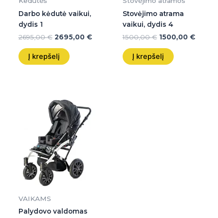
Kedutės
Stovėjimo atramos
Darbo kėdutė vaikui,
Stovėjimo atrama
dydis 1
vaikui, dydis 4
2695,00
€
2695,00
€
1500,00
€
1500,00
€
Į krepšelį
Į krepšelį
VAIKAMS
Palydovo valdomas