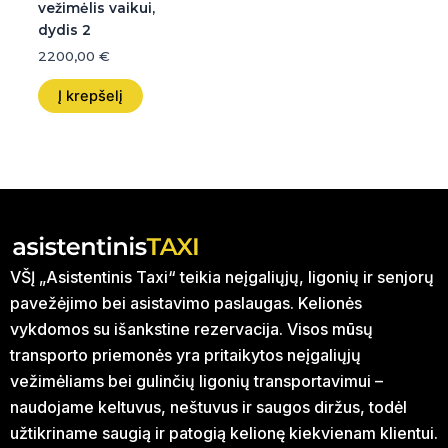
vežimėlis vaikui,
dydis 2
2200,00
€
Į krepšelį
VŠĮ „Asistentinis Taxi“ teikia neįgaliųjų, ligonių ir senjorų
pavežėjimo bei asistavimo paslaugas. Kelionės
vykdomos su išankstine rezervacija. Visos mūsų
transporto priemonės yra pritaikytos neįgaliųjų
vežimėliams bei gulinčių ligonių transportavimui –
naudojame keltuvus, neštuvus ir saugos diržus, todėl
užtikriname saugią ir patogią kelionę kiekvienam klientui.