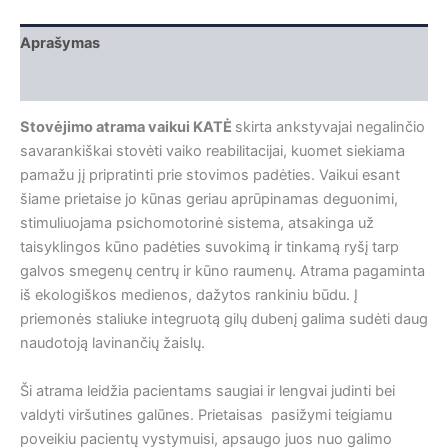
Aprašymas
Papildoma informacija
Stovėjimo atrama vaikui KATĖ
skirta ankstyvajai negalinčio
savarankiškai stovėti vaiko reabilitacijai, kuomet siekiama
pamažu jį pripratinti prie stovimos padėties. Vaikui esant
šiame prietaise jo kūnas geriau aprūpinamas deguonimi,
stimuliuojama psichomotorinė sistema, atsakinga už
taisyklingos kūno padėties suvokimą ir tinkamą ryšį tarp
galvos smegenų centrų ir kūno raumenų. Atrama pagaminta
iš ekologiškos medienos, dažytos rankiniu būdu. Į
priemonės staliuke integruotą gilų dubenį galima sudėti daug
naudotoją lavinančių žaislų.
Ši atrama leidžia pacientams saugiai ir lengvai judinti bei
valdyti viršutines galūnes. Prietaisas pasižymi teigiamu
poveikiu pacientų vystymuisi, apsaugo juos nuo galimo