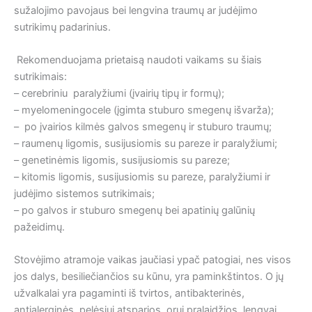
sužalojimo pavojaus bei lengvina traumų ar judėjimo
sutrikimų padarinius.
Rekomenduojama prietaisą naudoti vaikams su šiais
sutrikimais:
– cerebriniu paralyžiumi (įvairių tipų ir formų);
– myelomeningocele (įgimta stuburo smegenų išvarža);
– po įvairios kilmės galvos smegenų ir stuburo traumų;
– raumenų ligomis, susijusiomis su pareze ir paralyžiumi;
– genetinėmis ligomis, susijusiomis su pareze;
– kitomis ligomis, susijusiomis su pareze, paralyžiumi ir
judėjimo sistemos sutrikimais;
– po galvos ir stuburo smegenų bei apatinių galūnių
pažeidimų.
Stovėjimo atramoje vaikas jaučiasi ypač patogiai, nes visos
jos dalys, besiliečiančios su kūnu, yra paminkštintos. O jų
užvalkalai yra pagaminti iš tvirtos, antibakterinės,
antialerginės, pelėsiui atsparios, orui pralaidžios, lengvai