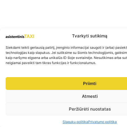
Tvarkyti sutikimą
Siekdami teikti geriausią patirtį, įrenginio informacijai saugoti ir (arba) pasie
technologijas kaip slapukus. Jei sutiksime su šiomis technologijomis, galėsi
kaip naršymo elgsena arba unikalūs ID šioje svetainėje. Nesutikimas arba su
neigiamai paveikti tam tikras funkcijas ir funkcionalumus.
Priimti
Atmesti
Peržiūrėti nuostatas
Slapukų politika
Privatumo politika