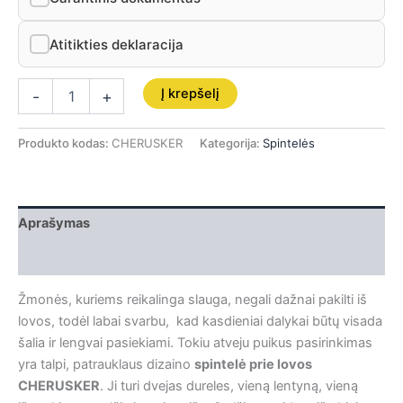
Atitikties deklaracija
Į krepšelį
-
+
Produkto kodas:
CHERUSKER
Kategorija:
Spintelės
Aprašymas
Papildoma informacija
Žmonės, kuriems reikalinga slauga, negali dažnai pakilti iš
lovos, todėl labai svarbu, kad kasdieniai dalykai būtų visada
šalia ir lengvai pasiekiami. Tokiu atveju puikus pasirinkimas
yra talpi, patrauklaus dizaino
spintelė prie lovos
CHERUSKER
. Ji turi dvejas dureles, vieną lentyną, vieną