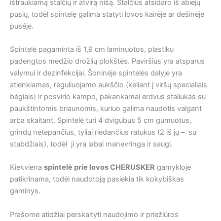
ištraukiamą stalčių ir atvirą nišą. Stalčius atsidaro iš abiejų
pusių, todėl spintelę galima statyti lovos kairėje ar dešinėje
pusėje.
Spintelė pagaminta iš 1,9 cm laminuotos, plastiku
padengtos medžio drožlių plokštės. Paviršius yra atsparus
valymui ir dezinfekcijai. Šoninėje spintelės dalyje yra
atlenkiamas, reguliuojamo aukščio (keliant į viršų specialiais
bėgiais) ir posvirio kampo, pakankamai erdvus staliukas su
paukštintomis briaunomis, kuriuo galima naudotis valgant
arba skaitant. Spintelė turi 4 dvigubus 5 cm gumuotus,
grindų netepančius, tyliai riedančius ratukus (2 iš jų – su
stabdžiais), todėl ji yra labai manevringa ir saugi.
Kiekviena
spintelė prie lovos CHERUSKER
gamykloje
patikrinama, todėl naudotoją pasiekia tik kokybiškas
gaminys.
Prašome atidžiai perskaityti naudojimo ir priežiūros