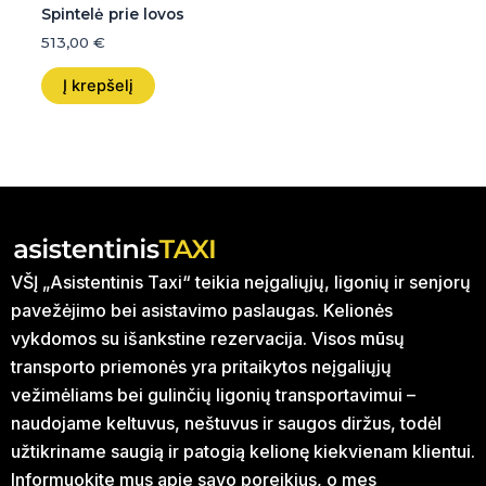
Spintelė prie lovos
513,00
€
Į krepšelį
VŠĮ „Asistentinis Taxi“ teikia neįgaliųjų, ligonių ir senjorų
pavežėjimo bei asistavimo paslaugas. Kelionės
vykdomos su išankstine rezervacija. Visos mūsų
transporto priemonės yra pritaikytos neįgaliųjų
vežimėliams bei gulinčių ligonių transportavimui –
naudojame keltuvus, neštuvus ir saugos diržus, todėl
užtikriname saugią ir patogią kelionę kiekvienam klientui.
Informuokite mus apie savo poreikius, o mes