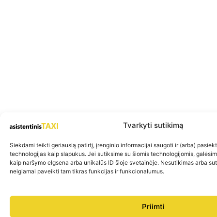
Tvarkyti sutikimą
Siekdami teikti geriausią patirtį, įrenginio informacijai saugoti ir (arba) pasie
technologijas kaip slapukus. Jei sutiksime su šiomis technologijomis, galėsi
kaip naršymo elgsena arba unikalūs ID šioje svetainėje. Nesutikimas arba su
neigiamai paveikti tam tikras funkcijas ir funkcionalumus.
Priimti