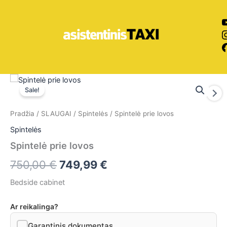
Pereiti
prie
turinio
produkto
Original
Current
kiekis:
Sale!
Spintelė
price
price
prie
Pradžia
/
SLAUGAI
/
Spintelės
/ Spintelė prie lovos
was:
is:
lovos
Spintelės
750,00 €.
749,99 €.
Spintelė prie lovos
750,00
€
749,99
€
Bedside cabinet
Ar reikalinga?
Garantinis dokumentas