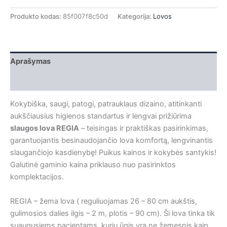
Produkto kodas:
85f007f8c50d
Kategorija:
Lovos
Aprašymas
Papildoma informacija
Kokybiška, saugi, patogi, patrauklaus dizaino, atitinkanti
aukščiausius higienos standartus ir lengvai prižiūrima
slaugos lova REGIA
– teisingas ir praktiškas pasirinkimas,
garantuojantis besinaudojančio lova komfortą, lengvinantis
slaugančiojo kasdienybę! Puikus kainos ir kokybės santykis!
Galutinė gaminio kaina priklauso nuo pasirinktos
komplektacijos.
REGIA – žema lova ( reguliuojamas 26 – 80 cm aukštis,
gulimosios dalies ilgis – 2 m, plotis – 90 cm). Ši lova tinka tik
suaugusiems pacientams, kurių ūgis yra ne žemesnis kaip