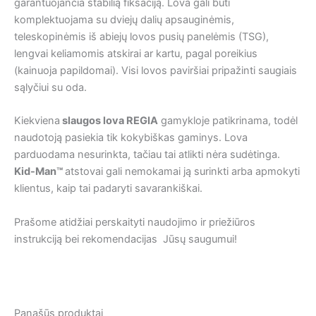
garantuojančia stabilią fiksaciją. Lova gali būti
komplektuojama su dviejų dalių apsauginėmis,
teleskopinėmis iš abiejų lovos pusių panelėmis (TSG),
lengvai keliamomis atskirai ar kartu, pagal poreikius
(kainuoja papildomai). Visi lovos paviršiai pripažinti saugiais
sąlyčiui su oda.
Kiekviena
slaugos lova REGIA
gamykloje patikrinama, todėl
naudotoją pasiekia tik kokybiškas gaminys. Lova
parduodama nesurinkta, tačiau tai atlikti nėra sudėtinga.
Kid-Man™
atstovai gali nemokamai ją surinkti arba apmokyti
klientus, kaip tai padaryti savarankiškai.
Prašome atidžiai perskaityti naudojimo ir priežiūros
instrukciją bei rekomendacijas Jūsų saugumui!
Panašūs produktai