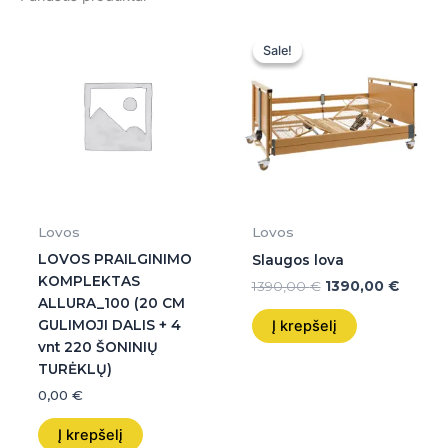
Original
Curren
price
price
Sale!
Sale!
was:
is:
1390,00 €.
1390,00
Lovos
Lovos
LOVOS PRAILGINIMO
Slaugos lova
KOMPLEKTAS
1390,00
€
1390,00
€
ALLURA_100 (20 CM
Į krepšelį
GULIMOJI DALIS + 4
vnt 220 ŠONINIŲ
TURĖKLŲ)
0,00
€
Į krepšelį