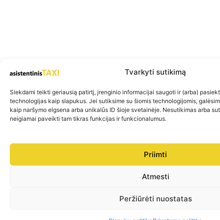
Tvarkyti sutikimą
Siekdami teikti geriausią patirtį, įrenginio informacijai saugoti ir (arba) pasie
technologijas kaip slapukus. Jei sutiksime su šiomis technologijomis, galėsi
kaip naršymo elgsena arba unikalūs ID šioje svetainėje. Nesutikimas arba su
neigiamai paveikti tam tikras funkcijas ir funkcionalumus.
Priimti
Atmesti
Peržiūrėti nuostatas