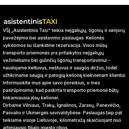
VŠĮ „Asistentinis Taxi“ teikia neįgaliųjų, ligonių ir senjorų
pavežėjimo bei asistavimo paslaugas. Kelionės
vykdomos su išankstine rezervacija. Visos mūsų
transporto priemonės yra pritaikytos neįgaliųjų
vežimėliams bei gulinčių ligonių transportavimui –
naudojame keltuvus, neštuvus ir saugos diržus, todėl
užtikriname saugią ir patogią kelionę kiekvienam klientui.
Informuokite mus apie savo poreikius, o mes
pasirūpinsime, kad paskirta transporto priemonė būtų
tinkamiausia jūsų kelionei.
Dirbame Vilniaus, Trakų, Ignalinos, Zarasų, Panevėžio,
Pasvalio ir Ukmergės savivaldybėse. Paslaugas taip pat
teikiame visoje Lietuvoje, kilometražą skaičiuojant nuo
artimiausio filialo miesto ribos.