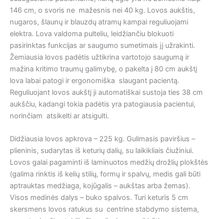
146 cm, o svoris ne mažesnis nei 40 kg. Lovos aukštis,
nugaros, šlaunų ir blauzdų atramų kampai reguliuojami
elektra. Lova valdoma pulteliu, leidžiančiu blokuoti
pasirinktas funkcijas ar saugumo sumetimais jį užrakinti.
Žemiausia lovos padėtis užtikrina vartotojo saugumą ir
mažina kritimo traumų galimybę, o pakelta į 80 cm aukštį
lova labai patogi ir ergonomiška slaugant pacientą.
Reguliuojant lovos aukštį ji automatiškai sustoja ties 38 cm
aukščiu, kadangi tokia padėtis yra patogiausia pacientui,
norinčiam atsikelti ar atsigulti.
Didžiausia lovos apkrova – 225 kg. Gulimasis paviršius –
plieninis, sudarytas iš keturių dalių, su laikikliais čiužiniui.
Lovos galai pagaminti iš laminuotos medžių drožlių plokštės
(galima rinktis iš kelių stilių, formų ir spalvų, medis gali būti
aptrauktas medžiaga, kojūgalis – aukštas arba žemas).
Visos medinės dalys – buko spalvos. Turi keturis 5 cm
skersmens lovos ratukus su centrine stabdymo sistema,