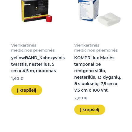
Vienkartinės
Vienkartinės
medicinos priemonės
medicinos priemonės
yellowBAND_Kohezyvinis
KOMPRI lux Marlės
tvarstis, nesterilus, 5
tamponai be
cm x 4,5 m, raudonas
rentgeno siūlo,
nesterilūs, 13 dygsnių,
1,40
€
8 sluoksnių, 7,5 cm x
Į krepšelį
7,5 cm x 100 vnt.
2,60
€
Į krepšelį