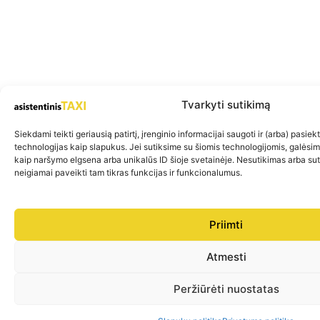
Tvarkyti sutikimą
Siekdami teikti geriausią patirtį, įrenginio informacijai saugoti ir (arba) pasie
technologijas kaip slapukus. Jei sutiksime su šiomis technologijomis, galėsi
kaip naršymo elgsena arba unikalūs ID šioje svetainėje. Nesutikimas arba su
neigiamai paveikti tam tikras funkcijas ir funkcionalumus.
Priimti
Atmesti
Peržiūrėti nuostatas