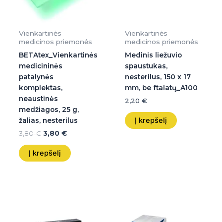
Vienkartinės
Vienkartinės
medicinos priemonės
medicinos priemonės
BETAtex_Vienkartinės
Medinis liežuvio
medicininės
spaustukas,
patalynės
nesterilus, 150 x 17
komplektas,
mm, be ftalatų_A100
neaustinės
2,20
€
medžiagos, 25 g,
Į krepšelį
žalias, nesterilus
3,80
€
3,80
€
Į krepšelį