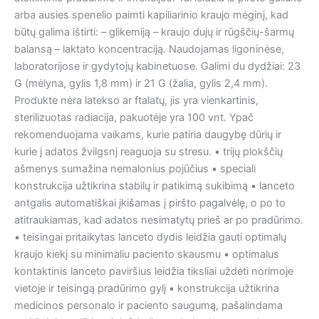
arba ausies spenelio paimti kapiliarinio kraujo mėginį, kad
būtų galima ištirti: – glikemiją – kraujo dujų ir rūgščių-šarmų
balansą – laktato koncentraciją. Naudojamas ligoninėse,
laboratorijose ir gydytojų kabinetuose. Galimi du dydžiai: 23
G (mėlyna, gylis 1,8 mm) ir 21 G (žalia, gylis 2,4 mm).
Produkte nėra latekso ar ftalatų, jis yra vienkartinis,
sterilizuotas radiacija, pakuotėje yra 100 vnt. Ypač
rekomenduojama vaikams, kurie patiria daugybę dūrių ir
kurie į adatos žvilgsnį reaguoja su stresu. ▪ trijų plokščių
ašmenys sumažina nemalonius pojūčius ▪ speciali
konstrukcija užtikrina stabilų ir patikimą sukibimą ▪ lanceto
antgalis automatiškai įkišamas į piršto pagalvėlę, o po to
atitraukiamas, kad adatos nesimatytų prieš ar po pradūrimo.
▪ teisingai pritaikytas lanceto dydis leidžia gauti optimalų
kraujo kiekį su minimaliu paciento skausmu ▪ optimalus
kontaktinis lanceto paviršius leidžia tiksliai uždėti norimoje
vietoje ir teisingą pradūrimo gylį ▪ konstrukcija užtikrina
medicinos personalo ir paciento saugumą, pašalindama