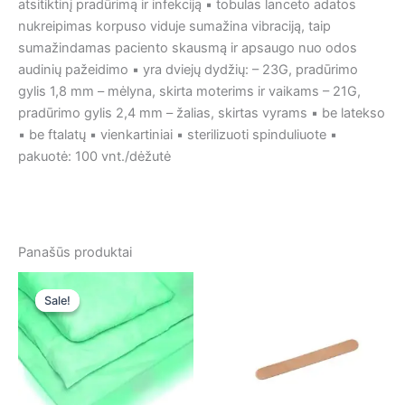
atsitiktinį pradūrimą ir infekciją ▪ tobulas lanceto adatos
nukreipimas korpuso viduje sumažina vibraciją, taip
sumažindamas paciento skausmą ir apsaugo nuo odos
audinių pažeidimo ▪ yra dviejų dydžių: – 23G, pradūrimo
gylis 1,8 mm – mėlyna, skirta moterims ir vaikams – 21G,
pradūrimo gylis 2,4 mm – žalias, skirtas vyrams ▪ be latekso
▪ be ftalatų ▪ vienkartiniai ▪ sterilizuoti spinduliuote ▪
pakuotė: 100 vnt./dėžutė
Panašūs produktai
Original
Current
price
price
Sale!
Sale!
was:
is:
3,80 €.
3,80 €.