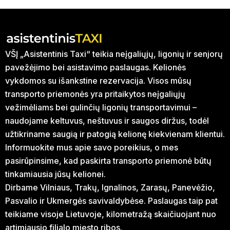
VŠĮ „Asistentinis Taxi“ teikia neįgaliųjų, ligonių ir senjorų
pavežėjimo bei asistavimo paslaugas. Kelionės
vykdomos su išankstine rezervacija. Visos mūsų
transporto priemonės yra pritaikytos neįgaliųjų
vežimėliams bei gulinčių ligonių transportavimui –
naudojame keltuvus, neštuvus ir saugos diržus, todėl
užtikriname saugią ir patogią kelionę kiekvienam klientui.
Informuokite mus apie savo poreikius, o mes
pasirūpinsime, kad paskirta transporto priemonė būtų
tinkamiausia jūsų kelionei.
Dirbame Vilniaus, Trakų, Ignalinos, Zarasų, Panevėžio,
Pasvalio ir Ukmergės savivaldybėse. Paslaugas taip pat
teikiame visoje Lietuvoje, kilometražą skaičiuojant nuo
artimiausio filialo miesto ribos.