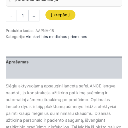
Į krepšelį
-
+
Produkto kodas:
AAPNA-18
Kategorija:
Vienkartinės medicinos priemonės
Aprašymas
Papildoma informacija
Slėgiu aktyvuojamą apsauginį lancetą safeLANCE lengva
naudoti, jo konstrukcija užtikrina patikimą suėmimą ir
automatinį ašmenų įtraukimą po pradūrimo. Optimalus
lanceto dydis ir trijų plokštumų ašmenys leidžia efektyviai
paimti kraujo mėginius su minimaliu skausmu. Dizainas
užtikrina personalo ir paciento saugumą, išvengiant
atsitiktinio pradūrimo ir infekcijos. Tai leidžia iš piršto galiuko