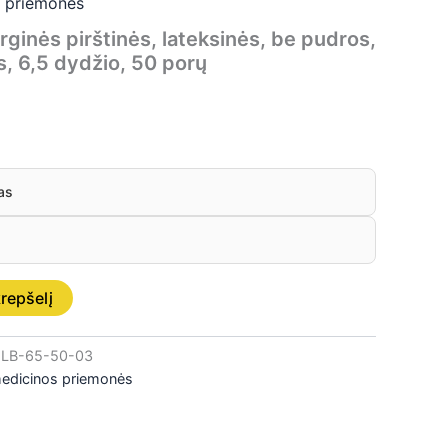
s priemonės
ginės pirštinės, lateksinės, be pudros,
os, 6,5 dydžio, 50 porų
as
krepšelį
LB-65-50-03
medicinos priemonės