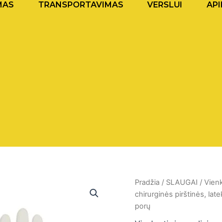
MAS
TRANSPORTAVIMAS
VERSLUI
API
produkto
Pradžia
/
SLAUGAI
/
Vien
kiekis:
chirurginės pirštinės, late
safeCARE
porų
pf
chirurginės