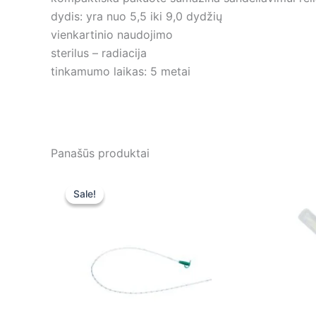
dydis: yra nuo 5,5 iki 9,0 dydžių
vienkartinio naudojimo
sterilus – radiacija
tinkamumo laikas: 5 metai
Panašūs produktai
Original
Current
price
price
Sale!
Sale!
was:
is:
0,40 €.
0,40 €.