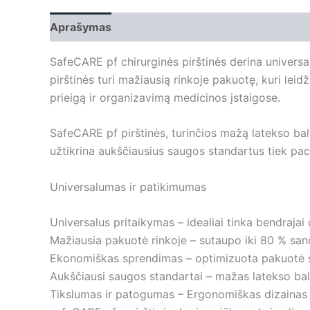
Aprašymas
Papildoma informacija
SafeCARE pf chirurginės pirštinės derina univer
pirštinės turi mažiausią rinkoje pakuotę, kuri leid
prieigą ir organizavimą medicinos įstaigose.
SafeCARE pf pirštinės, turinčios mažą latekso balt
užtikrina aukščiausius saugos standartus tiek pac
Universalumas ir patikimumas
Universalus pritaikymas – idealiai tinka bendraja
Mažiausia pakuotė rinkoje – sutaupo iki 80 % sand
Ekonomiškas sprendimas – optimizuota pakuotė s
Aukščiausi saugos standartai – mažas latekso balt
Tikslumas ir patogumas – Ergonomiškas dizainas ir