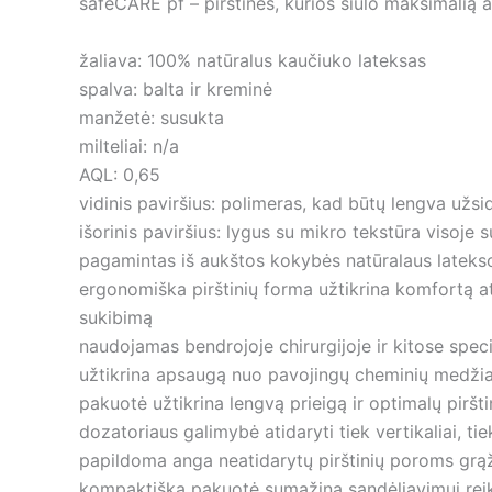
safeCARE pf – pirštinės, kurios siūlo maksimalią 
žaliava: 100% natūralus kaučiuko lateksas
spalva: balta ir kreminė
manžetė: susukta
milteliai: n/a
AQL: 0,65
vidinis paviršius: polimeras, kad būtų lengva užsid
išorinis paviršius: lygus su mikro tekstūra visoje s
pagamintas iš aukštos kokybės natūralaus latekso
ergonomiška pirštinių forma užtikrina komfortą at
sukibimą
naudojamas bendrojoje chirurgijoje ir kitose speci
užtikrina apsaugą nuo pavojingų cheminių medžiag
pakuotė užtikrina lengvą prieigą ir optimalų pirš
dozatoriaus galimybė atidaryti tiek vertikaliai, tie
papildoma anga neatidarytų pirštinių poroms grąž
kompaktiška pakuotė sumažina sandėliavimui reikal