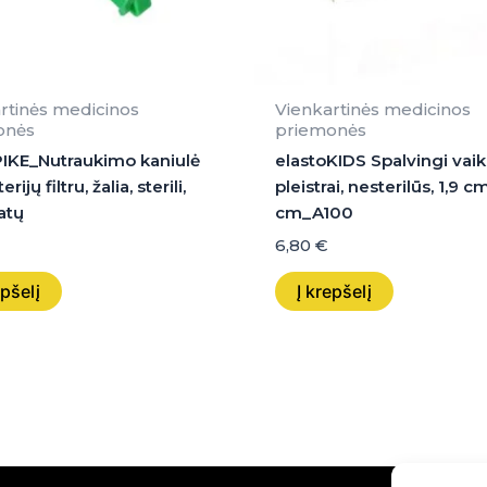
rtinės medicinos
Vienkartinės medicinos
onės
priemonės
IKE_Nutraukimo kaniulė
elastoKIDS Spalvingi vaik
rijų filtru, žalia, sterili,
pleistrai, nesterilūs, 1,9 c
atų
cm_A100
6,80
€
epšelį
Į krepšelį