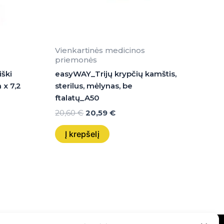
Vienkartinės medicinos
priemonės
iški
easyWAY_Trijų krypčių kamštis,
m x 7,2
sterilus, mėlynas, be
ftalatų_A50
20,60
€
20,59
€
Į krepšelį