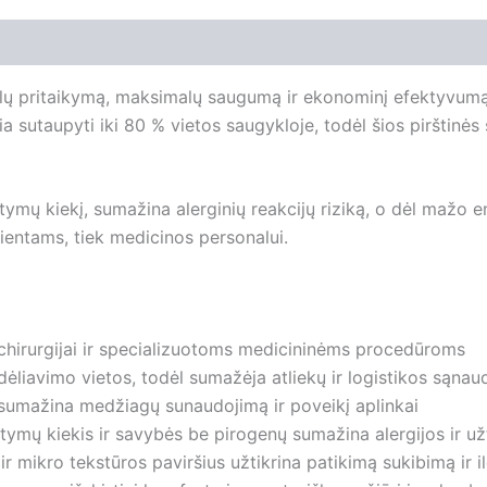
salų pritaikymą, maksimalų saugumą ir ekonominį efektyvum
žia sutaupyti iki 80 % vietos saugykloje, todėl šios pirštinės
ymų kiekį, sumažina alerginių reakcijų riziką, o dėl mažo e
ientams, tiek medicinos personalui.
i chirurgijai ir specializuotoms medicininėms procedūroms
ėliavimo vietos, todėl sumažėja atliekų ir logistikos sąnau
umažina medžiagų sunaudojimą ir poveikį aplinkai
ymų kiekis ir savybės be pirogenų sumažina alergijos ir už
 mikro tekstūros paviršius užtikrina patikimą sukibimą ir i