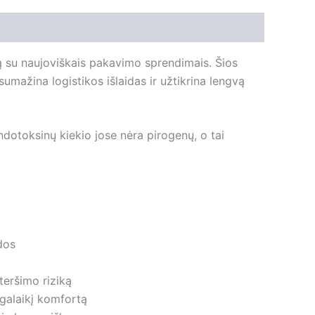
ą su naujoviškais pakavimo sprendimais. Šios
 sumažina logistikos išlaidas ir užtikrina lengvą
ndotoksinų kiekio jose nėra pirogenų, o tai
dos
teršimo riziką
lgalaikį komfortą