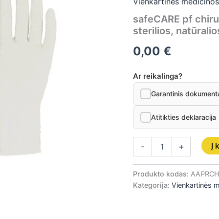
Vienkartinės medicino
pirštinės,
safeCARE pf chirur
lateksinės,
be
sterilios, natūrali
pudros,
sterilios,
0,00
€
natūralios,
6,5
Ar reikalinga?
dydžio,
50
Garantinis dokument
porų
Atitikties deklaracija
Į 
-
+
Produkto kodas:
AAPRCH
Kategorija:
Vienkartinės 