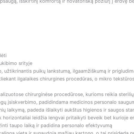
apsaugą, išskirtinį komfortą ir novatorišką požiūrį į erdvę
ėti
ukibimo srityje
, užtikrinantis puikų lankstumą, ilgaamžiškumą ir prigludim
liekant ilgalaikes chirurgines procedūras, o mikro tekstūros
alizuotose chirurginėse procedūrose, kurioms reikia sterili
ų įsiskverbimo, padidindama medicinos personalo saugumą d
tinių laikymą, padeda išlaikyti aukštus higienos ir saugos s
k horizontaliai leidžia lengvai pritaikyti beveik bet kurioje e
inti taupo laiką ir padidina personalo efektyvumą
ingą vietą ir sunaudoja mažiau kartono, o tai prisideda pri