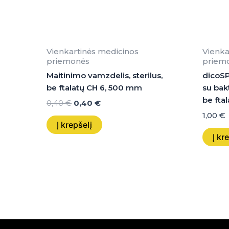
Vienkartinės medicinos
Vienka
priemonės
priem
Maitinimo vamzdelis, sterilus,
dicoSP
be ftalatų CH 6, 500 mm
su bakte
be ftal
0,40
€
0,40
€
1,00
€
Į krepšelį
Į kr