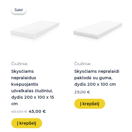
Original
Current
price
price
Sale!
Sale!
was:
is:
45,00 €.
45,00 €.
Čiužiniai
Čiužiniai
Skysčiams
Skysčiams nepralaidi
nepralaidus
paklodė su guma,
kvėpuojantis
dydis 200 x 100 cm
užvalkalas čiužiniui,
29,00
€
dydis 200 x 100 x 15
Į krepšelį
cm
45,00
€
45,00
€
Į krepšelį