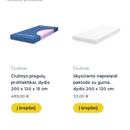
Čiužiniai
Čiužiniai
Čiužinys pragulų
Skysčiams nepralaidi
profilaktikai, dydis
paklodė su guma,
200 x 120 x 15 cm
dydis 200 x 120 cm
499,00
€
33,00
€
Į krepšelį
Į krepšelį