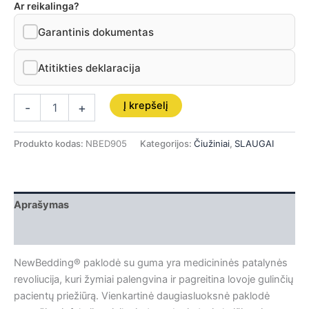
Ar reikalinga?
Garantinis dokumentas
Atitikties deklaracija
Į krepšelį
-
+
Produkto kodas:
NBED905
Kategorijos:
Čiužiniai
,
SLAUGAI
Aprašymas
Papildoma informacija
NewBedding® paklodė su guma yra medicininės patalynės
revoliucija, kuri žymiai palengvina ir pagreitina lovoje gulinčių
pacientų priežiūrą. Vienkartinė daugiasluoksnė paklodė