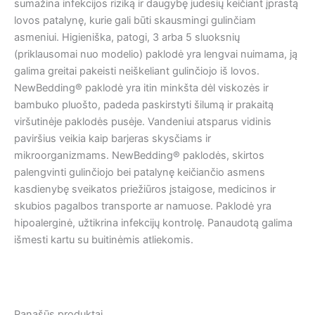
sumažina infekcijos riziką ir daugybę judesių keičiant įprastą
lovos patalynę, kurie gali būti skausmingi gulinčiam
asmeniui. Higieniška, patogi, 3 arba 5 sluoksnių
(priklausomai nuo modelio) paklodė yra lengvai nuimama, ją
galima greitai pakeisti neiškeliant gulinčiojo iš lovos.
NewBedding® paklodė yra itin minkšta dėl viskozės ir
bambuko pluošto, padeda paskirstyti šilumą ir prakaitą
viršutinėje paklodės pusėje. Vandeniui atsparus vidinis
paviršius veikia kaip barjeras skysčiams ir
mikroorganizmams. NewBedding® paklodės, skirtos
palengvinti gulinčiojo bei patalynę keičiančio asmens
kasdienybę sveikatos priežiūros įstaigose, medicinos ir
skubios pagalbos transporte ar namuose. Paklodė yra
hipoalerginė, užtikrina infekcijų kontrolę. Panaudotą galima
išmesti kartu su buitinėmis atliekomis.
Panašūs produktai