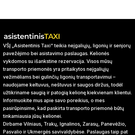
VŠĮ „Asistentinis Taxi“ teikia neįgaliųjų, ligonių ir senjorų
pavežėjimo bei asistavimo paslaugas. Kelionės
vykdomos su išankstine rezervacija. Visos mūsų
transporto priemonės yra pritaikytos neįgaliųjų
vežimėliams bei gulinčių ligonių transportavimui –
naudojame keltuvus, neštuvus ir saugos diržus, todėl
užtikriname saugią ir patogią kelionę kiekvienam klientui.
Informuokite mus apie savo poreikius, o mes
pasirūpinsime, kad paskirta transporto priemonė būtų
tinkamiausia jūsų kelionei.
Dirbame Vilniaus, Trakų, Ignalinos, Zarasų, Panevėžio,
Pasvalio ir Ukmergės savivaldybėse. Paslaugas taip pat