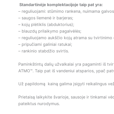
Standartinėje komplektacijoje taip pat yra:
– reguliuojami: stūmimo rankena, nuimama galvos
– saugos liemenė ir barjeras;
– kojų plėtiklis (abduktorius);
– blauzdų prilaikymo pagalvėlės;
– reguliuojamo aukščio kojų atrama su tvirtinimo d
– pripučiami galiniai ratukai;
– rankinio stabdžio svirtis.
Paminkštintų dalių užvalkalai yra pagaminti iš tvi
ATMO™. Taip pat iš vandeniui atsparios, ypač p
Už papildomą kainą galima įsigyti reikalingus ve
Prietaisą laikykite švarioje, sausoje ir tinkamai v
pateiktus nurodymus.