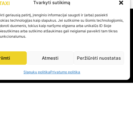
Tvarkyti sutikimą
ti geriausią patirtį, įrenginio informacijai saugoti ir (arba) pasiekti
kias technologijas kaip slapukus. Jei sutiksime su šiomis technologijomis,
doroti duomenis, tokius kaip naršymo elgsena arba unikalūs ID šioje
PAGALBA
Nesutikimas arba sutikimo atšaukimas gali neigiamai paveikti tam tikras
 funkcionalumus.
Privatumo politika
Pirkimo – pardavimo taisyklės
riimti
Atmesti
Peržiūrėti nuostatas
Prekių grąžinimas ir garantijos
Slapukų politika
Privatumo politika
KOME PER 24H
 ŠIAURĖS LIETUVOJE