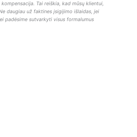
kompensacija. Tai reiškia, kad mūsų klientui,
daugiau už faktines įsigijimo išlaidas, jei
s bei padėsime sutvarkyti visus formalumus
ent
e
,00 €.