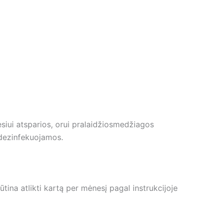
lėsiui atsparios, orui pralaidžiosmedžiagos
r dezinfekuojamos.
tina atlikti kartą per mėnesį pagal instrukcijoje