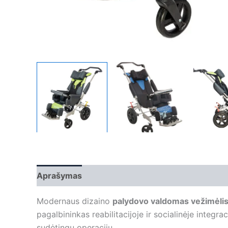
Aprašymas
Papildoma informacija
Modernaus dizaino
palydovo valdomas vežimėlis
pagalbininkas reabilitacijoje ir socialinėje integr
sudėtingų operacijų.