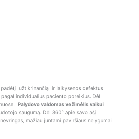
 padėtį užtikrinančią ir laikysenos defektus
 pagal individualius paciento poreikius. Dėl
namuose.
Palydovo valdomas vežimėlis vaikui
naudotojo saugumą. Dėl 360° apie savo ašį
manevringas, mažiau juntami paviršiaus nelygumai