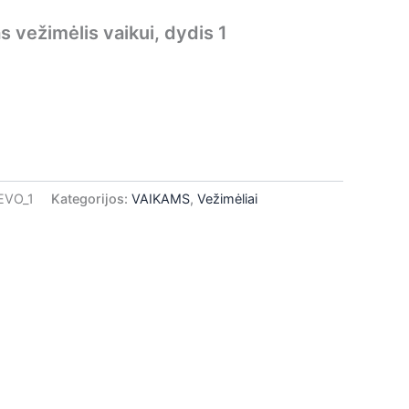
 vežimėlis vaikui, dydis 1
EVO_1
Kategorijos:
VAIKAMS
,
Vežimėliai