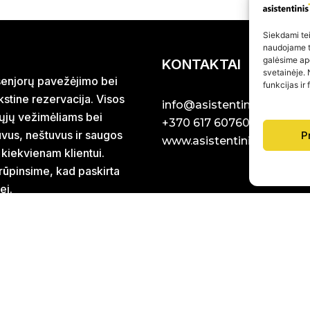
Siekdami teik
naudojame to
galėsime ap
KONTAKTAI
svetainėje. 
r senjorų pavežėjimo bei
funkcijas ir
stine rezervacija. Visos
info@asistentinistaxi.lt
iųjų vežimėliams bei
+370 617 60760
uvus, neštuvus ir saugos
P
www.asistentinistaxi.lt
 kiekvienam klientui.
rūpinsime, kad paskirta
ei.
ėžio, Pasvalio ir Ukmergės
 Lietuvoje, kilometražą
EL. PAŠTU ATSA
DIRBAME RYTŲ IR
galiųjų technikos ir slaugos
uvoje.