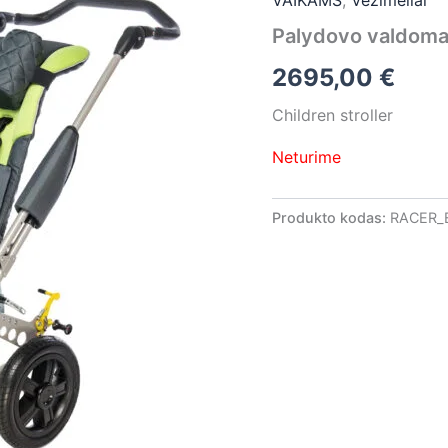
VAIKAMS
,
Vežimėliai
Palydovo valdomas
2695,00
€
Children stroller
Neturime
Produkto kodas:
RACER_