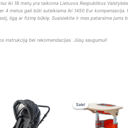
ui iki 18 metų yra taikoma Lietuvos Respublikos Valstybės 
 4 metus gali būti suteikiama iki 1450 Eur kompensacija. Ne 
žastį, ligą ar fizinę būklę. Susisiekite ir mes patarsime jum
ros instrukciją bei rekomendacijas Jūsų saugumui!
Original
Curr
price
pric
Sale!
Sale!
was:
is:
1500,00 €.
1500