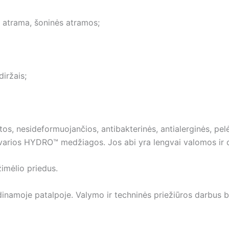
 atrama, šoninės atramos;
iržais;
rtos, nesideformuojančios, antibakterinės, antialerginės, pe
atvarios HYDRO™ medžiagos. Jos abi yra lengvai valomos i
žimėlio priedus.
ėdinamoje patalpoje. Valymo ir techninės priežiūros darbus bū