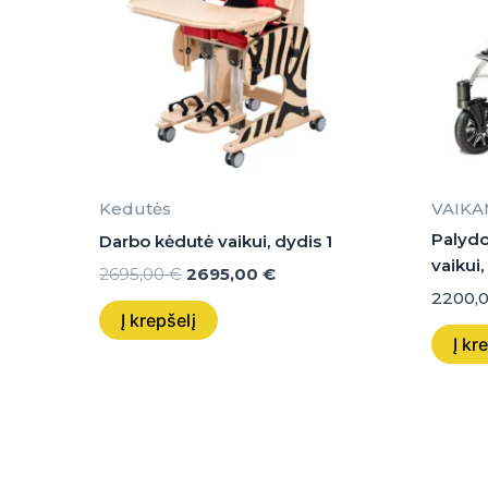
Kedutės
VAIKA
Palydo
Darbo kėdutė vaikui, dydis 1
vaikui,
2695,00
€
2695,00
€
2200,
Į krepšelį
Į kr