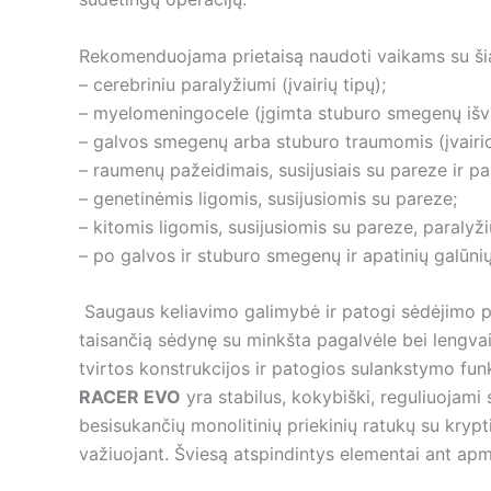
Rekomenduojama prietaisą naudoti vaikams su šiai
– cerebriniu paralyžiumi (įvairių tipų);
– myelomeningocele (įgimta stuburo smegenų išv
– galvos smegenų arba stuburo traumomis (įvairio
– raumenų pažeidimais, susijusiais su pareze ir p
– genetinėmis ligomis, susijusiomis su pareze;
– kitomis ligomis, susijusiomis su pareze, paralyž
– po galvos ir stuburo smegenų ir apatinių galūn
Saugaus keliavimo galimybė ir patogi sėdėjimo poz
taisančią sėdynę su minkšta pagalvėle bei lengvai 
tvirtos konstrukcijos ir patogios sulankstymo fu
RACER EVO
yra stabilus, kokybiški, reguliuojami
besisukančių monolitinių priekinių ratukų su kryp
važiuojant. Šviesą atspindintys elementai ant ap