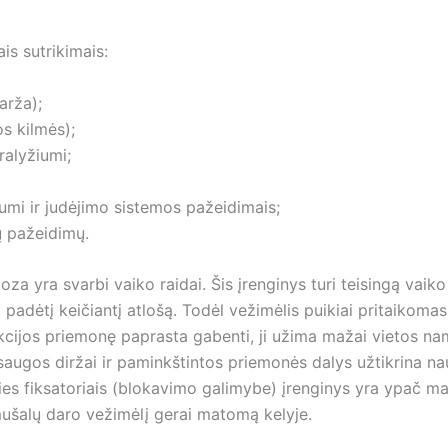
s sutrikimais:
arža);
s kilmės);
aralyžiumi;
iumi ir judėjimo sistemos pažeidimais;
ių pažeidimų.
a yra svarbi vaiko raidai. Šis įrenginys turi teisingą vaiko
padėtį keičiantį atlošą. Todėl vežimėlis puikiai pritaikomas
nkcijos priemonę paprasta gabenti, ji užima mažai vietos 
 saugos diržai ir paminkštintos priemonės dalys užtikrina 
ties fiksatoriais (blokavimo galimybe) įrenginys yra ypač 
mušalų daro vežimėlį gerai matomą kelyje.