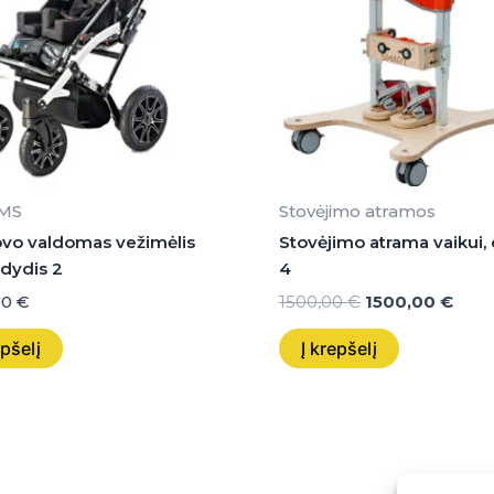
MS
Stovėjimo atramos
vo valdomas vežimėlis
Stovėjimo atrama vaikui,
 dydis 2
4
00
€
1500,00
€
1500,00
€
epšelį
Į krepšelį