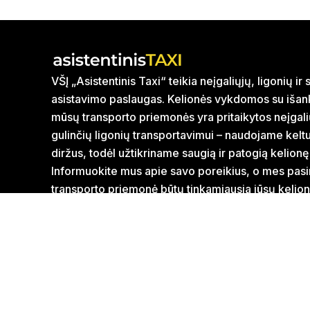
VŠĮ „Asistentinis Taxi“ teikia neįgaliųjų, ligonių i
asistavimo paslaugas. Kelionės vykdomos su išank
mūsų transporto priemonės yra pritaikytos neįgal
gulinčių ligonių transportavimui – naudojame kelt
diržus, todėl užtikriname saugią ir patogią kelionę
Informuokite mus apie savo poreikius, o mes pasi
transporto priemonė būtų tinkamiausia jūsų kelion
Dirbame Vilniaus, Trakų, Ignalinos, Zarasų, Panev
savivaldybėse. Paslaugas taip pat teikiame visoje
skaičiuojant nuo artimiausio filialo miesto ribos.
Mūsų partneris VŠĮ „Letani“ taip pat pasirūpins neį
priemonėmis, o jų pristatymas galimas visoje Liet