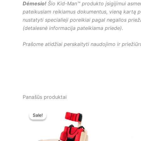
Dėmesio!
Šio Kid-Man™ produkto įsigijimui asmeni
pateikusiam reikiamus dokumentus, vieną kartą per
nustatyti specialieji poreikiai pagal negalios prie
(detalesnė informacija pateikiama priede).
Prašome atidžiai perskaityti naudojimo ir priežiū
Panašūs produktai
Original
Current
price
price
Sale!
Sale!
was:
is:
2695,00 €.
2695,00 €.