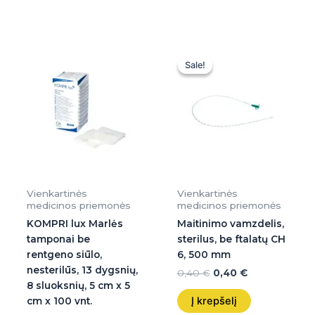
Original
Current
price
price
Sale!
Sale!
was:
is:
0,40 €.
0,40 €.
Vienkartinės
Vienkartinės
medicinos priemonės
medicinos priemonės
KOMPRI lux Marlės
Maitinimo vamzdelis,
tamponai be
sterilus, be ftalatų CH
rentgeno siūlo,
6, 500 mm
nesterilūs, 13 dygsnių,
0,40
€
0,40
€
8 sluoksnių, 5 cm x 5
Į krepšelį
cm x 100 vnt.