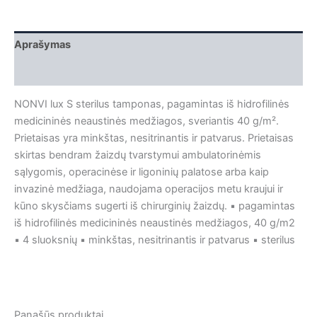
Aprašymas
Papildoma informacija
NONVI lux S sterilus tamponas, pagamintas iš hidrofilinės
medicininės neaustinės medžiagos, sveriantis 40 g/m².
Prietaisas yra minkštas, nesitrinantis ir patvarus. Prietaisas
skirtas bendram žaizdų tvarstymui ambulatorinėmis
sąlygomis, operacinėse ir ligoninių palatose arba kaip
invazinė medžiaga, naudojama operacijos metu kraujui ir
kūno skysčiams sugerti iš chirurginių žaizdų. ▪ pagamintas
iš hidrofilinės medicininės neaustinės medžiagos, 40 g/m2
▪ 4 sluoksnių ▪ minkštas, nesitrinantis ir patvarus ▪ sterilus
Panašūs produktai