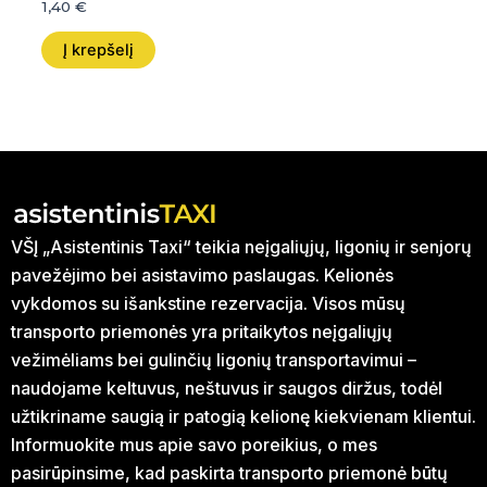
1,40
€
Į krepšelį
VŠĮ „Asistentinis Taxi“ teikia neįgaliųjų, ligonių ir senjorų
pavežėjimo bei asistavimo paslaugas. Kelionės
vykdomos su išankstine rezervacija. Visos mūsų
transporto priemonės yra pritaikytos neįgaliųjų
vežimėliams bei gulinčių ligonių transportavimui –
naudojame keltuvus, neštuvus ir saugos diržus, todėl
užtikriname saugią ir patogią kelionę kiekvienam klientui.
Informuokite mus apie savo poreikius, o mes
pasirūpinsime, kad paskirta transporto priemonė būtų