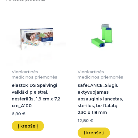
Vienkartinės
Vienkartinės
medicinos priemonės
medicinos priemonės
elastoKIDS Spalvingi
safeLANCE_Slėgiu
vaikiški pleistrai,
aktyvuojamas
nesterilūs, 1,9 cm x 7,2
apsauginis lancetas,
cm_A100
sterilus, be ftalatų
23G x 1,8 mm
6,80
€
12,80
€
Į krepšelį
Į krepšelį