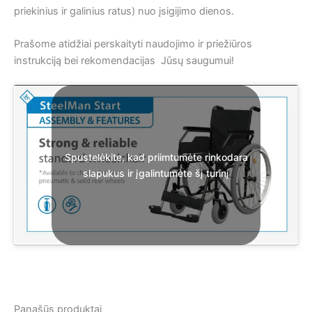
priekinius ir galinius ratus) nuo įsigijimo dienos.
Prašome atidžiai perskaityti naudojimo ir priežiūros
instrukciją bei rekomendacijas Jūsų saugumui!
Spustelėkite, kad priimtumėte rinkodara
slapukus ir įgalintumėte šį turinį
Panašūs produktai