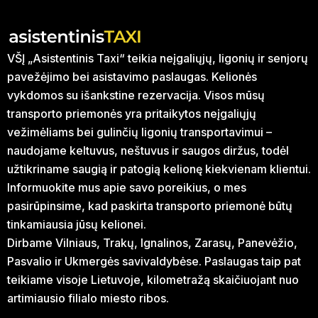
VŠĮ „Asistentinis Taxi“ teikia neįgaliųjų, ligonių ir senjorų
pavežėjimo bei asistavimo paslaugas. Kelionės
vykdomos su išankstine rezervacija. Visos mūsų
transporto priemonės yra pritaikytos neįgaliųjų
vežimėliams bei gulinčių ligonių transportavimui –
naudojame keltuvus, neštuvus ir saugos diržus, todėl
užtikriname saugią ir patogią kelionę kiekvienam klientui.
Informuokite mus apie savo poreikius, o mes
pasirūpinsime, kad paskirta transporto priemonė būtų
tinkamiausia jūsų kelionei.
Dirbame Vilniaus, Trakų, Ignalinos, Zarasų, Panevėžio,
Pasvalio ir Ukmergės savivaldybėse. Paslaugas taip pat
teikiame visoje Lietuvoje, kilometražą skaičiuojant nuo
artimiausio filialo miesto ribos.