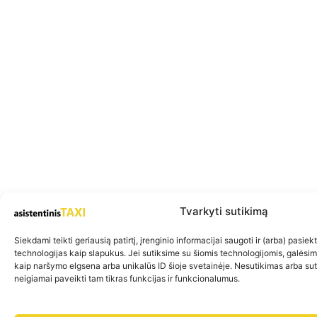
Tvarkyti sutikimą
Siekdami teikti geriausią patirtį, įrenginio informacijai saugoti ir (arba) pasie
technologijas kaip slapukus. Jei sutiksime su šiomis technologijomis, galėsi
kaip naršymo elgsena arba unikalūs ID šioje svetainėje. Nesutikimas arba su
neigiamai paveikti tam tikras funkcijas ir funkcionalumus.