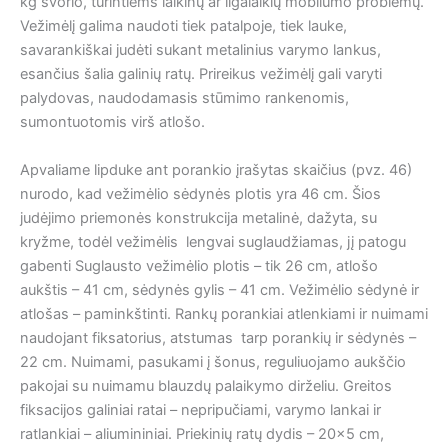
kg svorio, turintiems laikinų ar ilgalaikių mobilumo problemų.
Vežimėlį galima naudoti tiek patalpoje, tiek lauke,
savarankiškai judėti sukant metalinius varymo lankus,
esančius šalia galinių ratų. Prireikus vežimėlį gali varyti
palydovas, naudodamasis stūmimo rankenomis,
sumontuotomis virš atlošo.
Apvaliame lipduke ant porankio įrašytas skaičius (pvz. 46)
nurodo, kad vežimėlio sėdynės plotis yra 46 cm. Šios
judėjimo priemonės konstrukcija metalinė, dažyta, su
kryžme, todėl vežimėlis lengvai suglaudžiamas, jį patogu
gabenti Suglausto vežimėlio plotis – tik 26 cm, atlošo
aukštis – 41 cm, sėdynės gylis – 41 cm. Vežimėlio sėdynė ir
atlošas – paminkštinti. Rankų porankiai atlenkiami ir nuimami
naudojant fiksatorius, atstumas tarp porankių ir sėdynės –
22 cm. Nuimami, pasukami į šonus, reguliuojamo aukščio
pakojai su nuimamu blauzdų palaikymo dirželiu. Greitos
fiksacijos galiniai ratai – nepripučiami, varymo lankai ir
ratlankiai – aliumininiai. Priekinių ratų dydis – 20×5 cm,