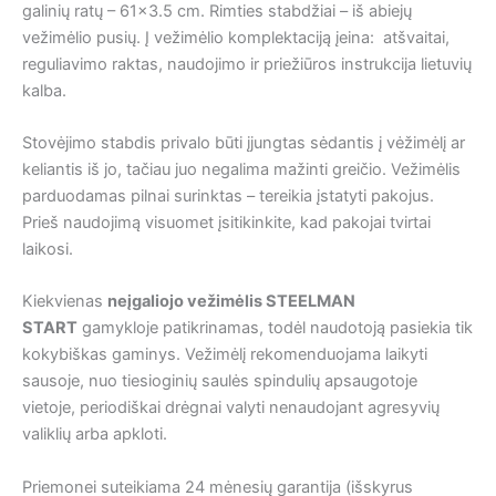
galinių ratų – 61×3.5 cm. Rimties stabdžiai – iš abiejų
vežimėlio pusių. Į vežimėlio komplektaciją įeina: atšvaitai,
reguliavimo raktas, naudojimo ir priežiūros instrukcija lietuvių
kalba.
Stovėjimo stabdis privalo būti įjungtas sėdantis į vėžimėlį ar
keliantis iš jo, tačiau juo negalima mažinti greičio. Vežimėlis
parduodamas pilnai surinktas – tereikia įstatyti pakojus.
Prieš naudojimą visuomet įsitikinkite, kad pakojai tvirtai
laikosi.
Kiekvienas
neįgaliojo vežimėlis STEELMAN
START
gamykloje patikrinamas, todėl naudotoją pasiekia tik
kokybiškas gaminys. Vežimėlį rekomenduojama laikyti
sausoje, nuo tiesioginių saulės spindulių apsaugotoje
vietoje, periodiškai drėgnai valyti nenaudojant agresyvių
valiklių arba apkloti.
Priemonei suteikiama 24 mėnesių garantija (išskyrus