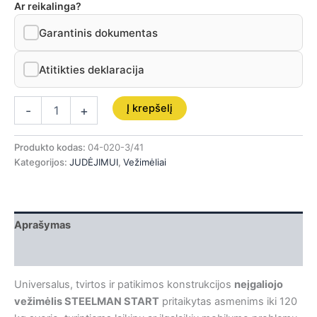
Ar reikalinga?
Garantinis dokumentas
Atitikties deklaracija
Į krepšelį
-
+
Produkto kodas:
04-020-3/41
Kategorijos:
JUDĖJIMUI
,
Vežimėliai
Aprašymas
Papildoma informacija
Universalus, tvirtos ir patikimos konstrukcijos
neįgaliojo
vežimėlis STEELMAN START
pritaikytas asmenims iki 120