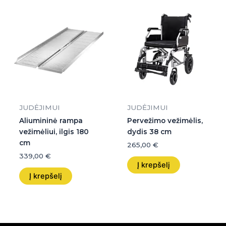
JUDĖJIMUI
JUDĖJIMUI
Aliumininė rampa
Pervežimo vežimėlis,
vežimėliui, ilgis 180
dydis 38 cm
cm
265,00
€
339,00
€
Į krepšelį
Į krepšelį