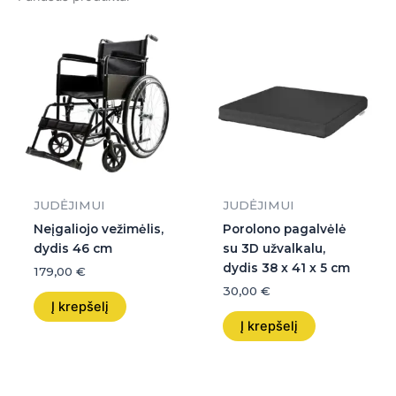
JUDĖJIMUI
JUDĖJIMUI
Neįgaliojo vežimėlis,
Porolono pagalvėlė
dydis 46 cm
su 3D užvalkalu,
dydis 38 x 41 x 5 cm
179,00
€
30,00
€
Į krepšelį
Į krepšelį