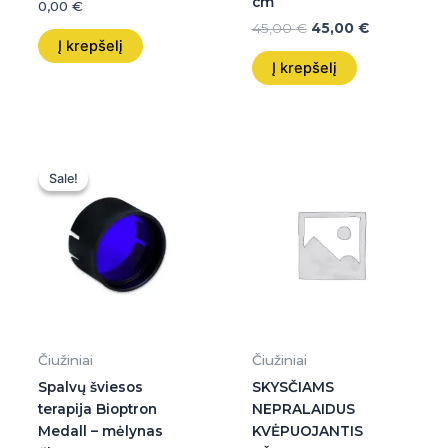
cm
0,00
€
45,00
€
45,00
€
Į krepšelį
Į krepšelį
Original
Current
price
price
Sale!
Sale!
was:
is:
86,00 €.
85,99 €.
Čiužiniai
Čiužiniai
Spalvų šviesos
SKYSČIAMS
terapija Bioptron
NEPRALAIDUS
Medall – mėlynas
KVĖPUOJANTIS