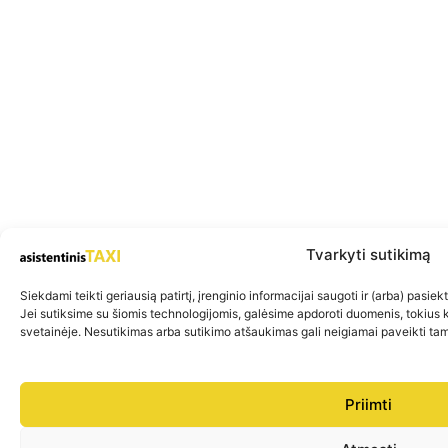
Tvarkyti sutikimą
Siekdami teikti geriausią patirtį, įrenginio informacijai saugoti ir (arba) pasi
Jei sutiksime su šiomis technologijomis, galėsime apdoroti duomenis, tokius 
svetainėje. Nesutikimas arba sutikimo atšaukimas gali neigiamai paveikti tam
Priimti