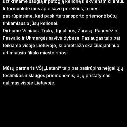
užtikriname saugią ir patogią kelionę kiekvienam klientui.
Informuokite mus apie savo poreikius, o mes
pasirūpinsime, kad paskirta transporto priemonė būtų
tinkamiausia jūsų kelionei.
Dirbame Vilniaus, Trakų, Ignalinos, Zarasų, Panevėžio,
Pasvalio ir Ukmergės savivaldybėse. Paslaugas taip pat
teikiame visoje Lietuvoje, kilometražą skaičiuojant nuo
artimiausio filialo miesto ribos.
Mūsų partneris VŠĮ „Letani“ taip pat pasirūpins neįgaliųjų
technikos ir slaugos priemonėmis, o jų pristatymas
galimas visoje Lietuvoje.