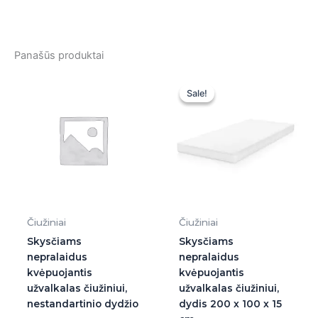
Panašūs produktai
Original
Current
price
price
Sale!
Sale!
was:
is:
45,00 €.
45,00 €.
Čiužiniai
Čiužiniai
Skysčiams
Skysčiams
nepralaidus
nepralaidus
kvėpuojantis
kvėpuojantis
užvalkalas čiužiniui,
užvalkalas čiužiniui,
nestandartinio dydžio
dydis 200 x 100 x 15