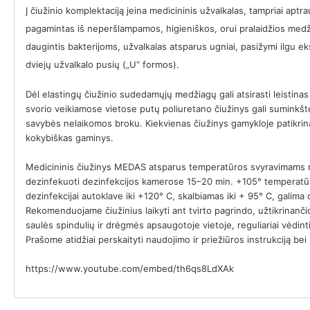
Į čiužinio komplektaciją įeina medicininis užvalkalas, tampriai aptra
pagamintas iš neperšlampamos, higieniškos, orui pralaidžios medž
daugintis bakterijoms, užvalkalas atsparus ugniai, pasižymi ilgu eks
dviejų užvalkalo pusių („U“ formos).
Dėl elastingų čiužinio sudedamųjų medžiagų gali atsirasti leistinas
svorio veikiamose vietose putų poliuretano čiužinys gali suminkš
savybės nelaikomos broku. Kiekvienas čiužinys gamykloje patikrin
kokybiškas gaminys.
Medicininis čiužinys MEDAS atsparus temperatūros svyravimams n
dezinfekuoti dezinfekcijos kamerose 15–20 min. +105° temperatūro
dezinfekcijai autoklave iki +120° C, skalbiamas iki + 95° C, galima d
Rekomenduojame čiužinius laikyti ant tvirto pagrindo, užtikrinanči
saulės spindulių ir drėgmės apsaugotoje vietoje, reguliariai vėdint
Prašome atidžiai perskaityti naudojimo ir priežiūros instrukciją 
https://www.youtube.com/embed/th6qs8LdXAk