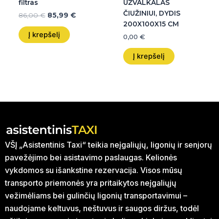
filtras
UŽVALKALAS
ČIUŽINIUI, DYDIS
86,00
€
85,99
€
200X100X15 CM
Į krepšelį
0,00
€
Į krepšelį
VŠĮ „Asistentinis Taxi“ teikia neįgaliųjų, ligonių ir senjorų
pavežėjimo bei asistavimo paslaugas. Kelionės
vykdomos su išankstine rezervacija. Visos mūsų
transporto priemonės yra pritaikytos neįgaliųjų
vežimėliams bei gulinčių ligonių transportavimui –
naudojame keltuvus, neštuvus ir saugos diržus, todėl