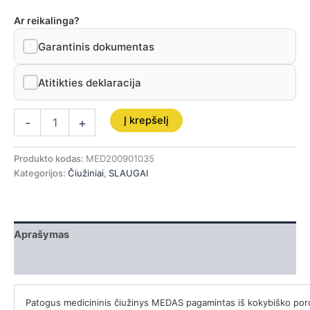
Ar reikalinga?
Garantinis dokumentas
Atitikties deklaracija
Į krepšelį
-
+
Produkto kodas:
MED200901035
Kategorijos:
Čiužiniai
,
SLAUGAI
Aprašymas
Papildoma informacija
Patogus medicininis čiužinys MEDAS pagamintas iš kokybiško poro