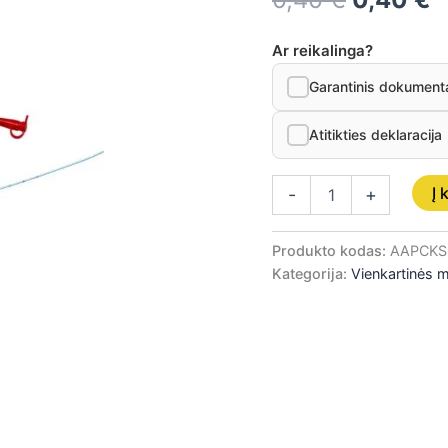
4,
500
Ar reikalinga?
mm
Garantinis dokument
Atitikties deklaracija
Į 
-
+
Produkto kodas:
AAPCKS
Kategorija:
Vienkartinės 