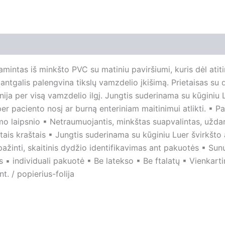
amintas iš minkšto PVC su matiniu paviršiumi, kuris dėl ati
antgalis palengvina tikslų vamzdelio įkišimą. Prietaisas su
linija per visą vamzdelio ilgį. Jungtis suderinama su kūginiu
per paciento nosį ar burną enteriniam maitinimui atlikti. ▪ 
umo laipsnio ▪ Netraumuojantis, minkštas suapvalintas, uždar
tais kraštais ▪ Jungtis suderinama su kūginiu Luer švirkšto 
ažinti, skaitinis dydžio identifikavimas ant pakuotės ▪ Su
▪ individuali pakuotė ▪ Be latekso ▪ Be ftalatų ▪ Vienkartin
. / popierius-folija