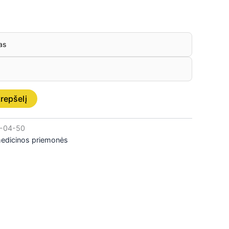
as
krepšelį
-04-50
medicinos priemonės