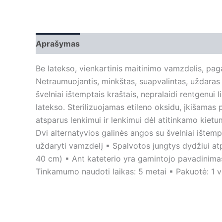
Aprašymas
Papildoma informacija
Be latekso, vienkartinis maitinimo vamzdelis, pag
Netraumuojantis, minkštas, suapvalintas, uždaras 
švelniai ištemptais kraštais, nepralaidi rentgenui 
latekso. Sterilizuojamas etileno oksidu, įkišamas 
atsparus lenkimui ir lenkimui dėl atitinkamo kiet
Dvi alternatyvios galinės angos su švelniai ištemp
uždaryti vamzdelį ▪ Spalvotos jungtys dydžiui atp
40 cm) ▪ Ant kateterio yra gamintojo pavadinimas 
Tinkamumo naudoti laikas: 5 metai ▪ Pakuotė: 1 vnt