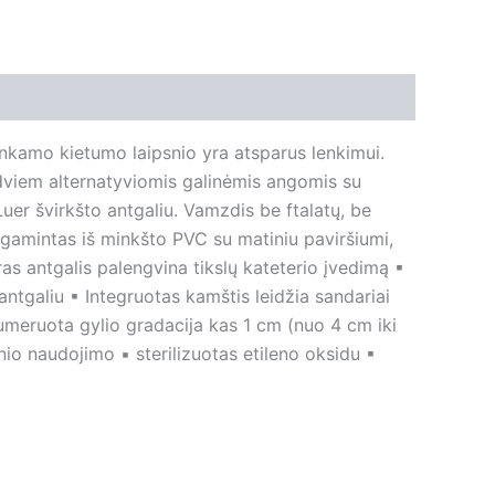
tinkamo kietumo laipsnio yra atsparus lenkimui.
 dviem alternatyviomis galinėmis angomis su
 Luer švirkšto antgaliu. Vamzdis be ftalatų, be
Pagamintas iš minkšto PVC su matiniu paviršiumi,
as antgalis palengvina tikslų kateterio įvedimą ▪
antgaliu ▪ Integruotas kamštis leidžia sandariai
numeruota gylio gradacija kas 1 cm (nuo 4 cm iki
io naudojimo ▪ sterilizuotas etileno oksidu ▪