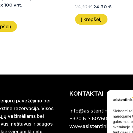
 x 100 vnt.
24,30
€
24,30
€
Į krepšelį
epšelį
KONTAKTAI
r senjorų pavežėjimo bei
stine rezervacija. Visos
info@asistentinistaxi.lt
Siekdami teik
iųjų vežimėliams bei
naudojame to
+370 617 60760
galėsime ap
uvus, neštuvus ir saugos
www.asistentinistaxi.lt
svetainėje. 
 kiekvienam klientui.
funkcijas ir