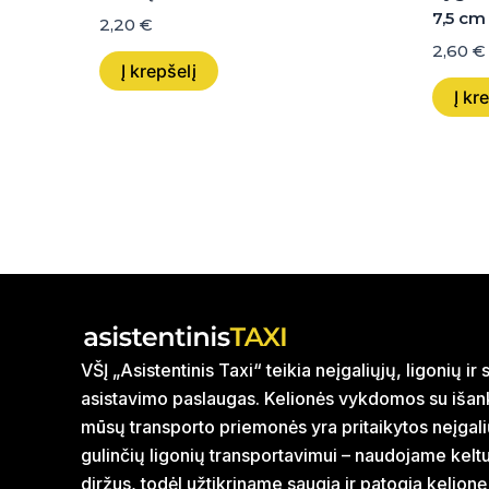
7,5 cm
2,20
€
2,60
€
Į krepšelį
Į kr
VŠĮ „Asistentinis Taxi“ teikia neįgaliųjų, ligonių i
asistavimo paslaugas. Kelionės vykdomos su išank
mūsų transporto priemonės yra pritaikytos neįgal
gulinčių ligonių transportavimui – naudojame kelt
diržus, todėl užtikriname saugią ir patogią kelionę