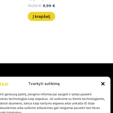
10,00
€
9,99
€
Į krepšelį
PAGALBA
Tvarkyti sutikimą
Privatumo politika
ti geriausią patirtį, įrenginio informacijai saugoti ir (arba) pasiekti
kias technologijas kaip slapukus. Jei sutiksime su šiomis technologijomis,
Pirkimo – pardavimo taisyklės
doroti duomenis, tokius kaip naršymo elgsena arba unikalūs ID šioje
Prekių grąžinimas ir garantijos
Nesutikimas arba sutikimo atšaukimas gali neigiamai paveikti tam tikras
 funkcionalumus.