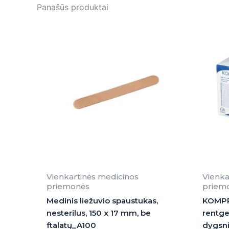
Panašūs produktai
Vienkartinės medicinos
Vienka
priemonės
priem
Medinis liežuvio spaustukas,
KOMPRI
nesterilus, 150 x 17 mm, be
rentgen
ftalatų_A100
dygsni