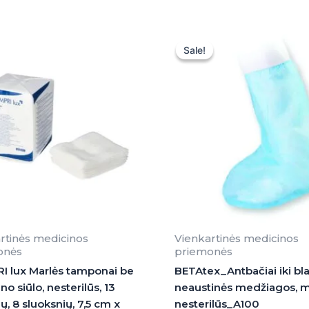
Original
Current
price
price
Sale!
Sale!
was:
is:
24,30 €.
24,30 €.
rtinės medicinos
Vienkartinės medicinos
onės
priemonės
 lux Marlės tamponai be
BETAtex_Antbačiai iki bl
o siūlo, nesterilūs, 13
neaustinės medžiagos, m
ų, 8 sluoksnių, 7,5 cm x
nesterilūs_A100