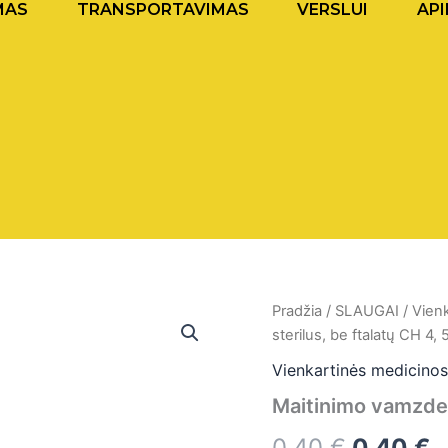
MAS
TRANSPORTAVIMAS
VERSLUI
API
produkto
Pradžia
/
SLAUGAI
/
Vien
Original
C
kiekis:
sterilus, be ftalatų CH 4
Maitinimo
price
p
vamzdelis,
Vienkartinės medicino
sterilus,
was:
is
Maitinimo vamzdeli
be
ftalatų
0,40 €.
0
0,40
€
0,40
€
CH