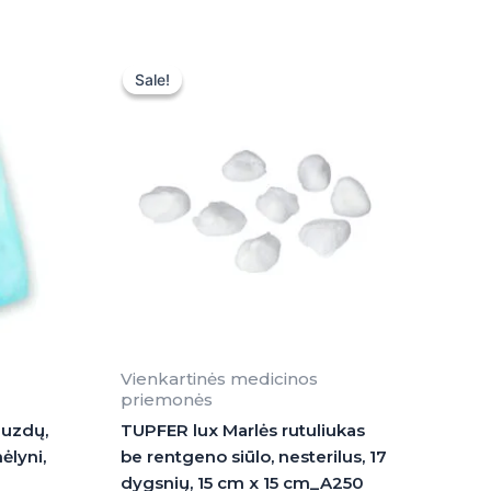
Original
Current
price
price
Sale!
Sale!
was:
is:
10,00 €.
9,99 €.
Vienkartinės medicinos
priemonės
auzdų,
TUPFER lux Marlės rutuliukas
ėlyni,
be rentgeno siūlo, nesterilus, 17
dygsnių, 15 cm x 15 cm_A250