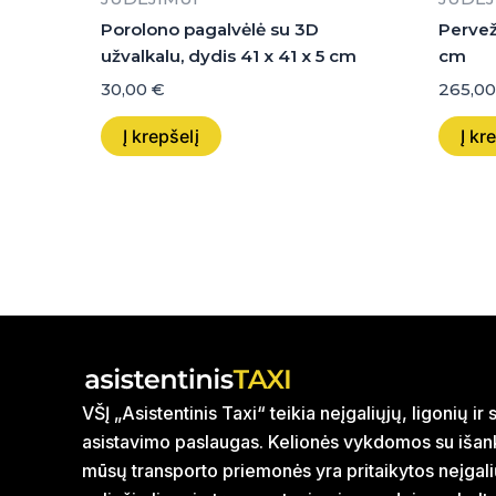
Porolono pagalvėlė su 3D
Pervež
užvalkalu, dydis 41 x 41 x 5 cm
cm
30,00
€
265,0
Į krepšelį
Į kr
VŠĮ „Asistentinis Taxi“ teikia neįgaliųjų, ligonių i
asistavimo paslaugas. Kelionės vykdomos su išank
mūsų transporto priemonės yra pritaikytos neįgal