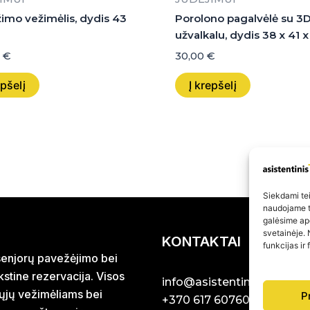
imo vežimėlis, dydis 43
Porolono pagalvėlė su 3
užvalkalu, dydis 38 x 41 
0
€
30,00
€
epšelį
Į krepšelį
Siekdami teik
naudojame to
galėsime ap
svetainėje. 
KONTAKTAI
funkcijas ir
r senjorų pavežėjimo bei
stine rezervacija. Visos
info@asistentinistaxi.lt
iųjų vežimėliams bei
P
+370 617 60760