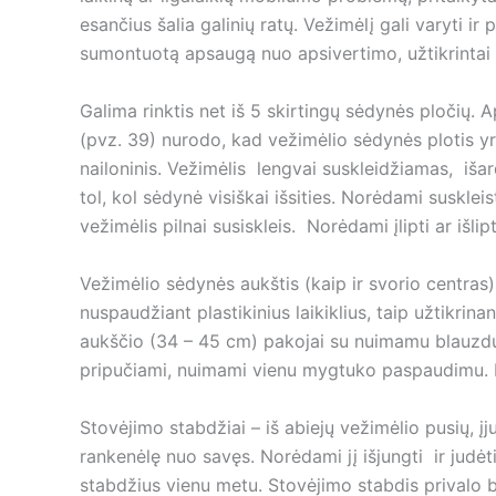
esančius šalia galinių ratų. Vežimėlį gali varyti
sumontuotą apsaugą nuo apsivertimo, užtikrintai s
Galima rinktis net iš 5 skirtingų sėdynės pločių.
(pvz. 39) nurodo, kad vežimėlio sėdynės plotis yr
nailoninis. Vežimėlis lengvai suskleidžiamas, iša
tol, kol sėdynė visiškai išsities. Norėdami susklei
vežimėlis pilnai susiskleis. Norėdami įlipti ar išli
Vežimėlio sėdynės aukštis (kaip ir svorio centras)
nuspaudžiant plastikinius laikiklius, taip užtikri
aukščio (34 – 45 cm) pakojai su nuimamu blauzdų p
pripučiami, nuimami vienu mygtuko paspaudimu. Pr
Stovėjimo stabdžiai – iš abiejų vežimėlio pusių, į
rankenėlę nuo savęs. Norėdami jį išjungti ir judė
stabdžius vienu metu. Stovėjimo stabdis privalo būt