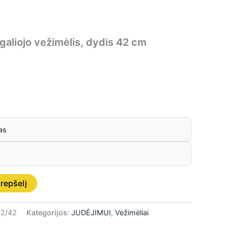
galiojo vežimėlis, dydis 42 cm
as
krepšelį
2/42
Kategorijos:
JUDĖJIMUI
,
Vežimėliai