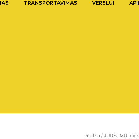
MAS
TRANSPORTAVIMAS
VERSLUI
API
produkto
Pradžia
/
JUDĖJIMUI
/
Vež