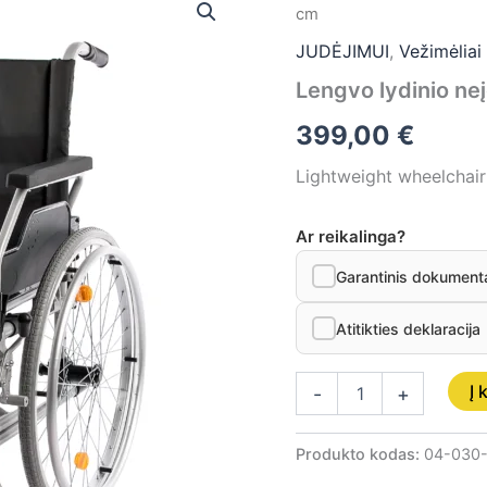
kiekis:
cm
Lengvo
lydinio
JUDĖJIMUI
,
Vežimėliai
neįgaliojo
Lengvo lydinio neį
vežimėlis,
dydis
399,00
€
42
cm
Lightweight wheelchair
Ar reikalinga?
Garantinis dokument
Atitikties deklaracija
Į 
-
+
Produkto kodas:
04-030-