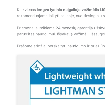
Kiekvienas
lengvo lydinio neįgaliojo vežimėlis
rekomenduojama laikyti sausoje, nuo tiesioginių sa
Priemonei suteikiama 24 mėnesių garantija (išskyru
paruoštas naudojimui. Išpakavę vežimėlį, išsaug
Prašome atidžiai perskaityti naudojimo ir prieži