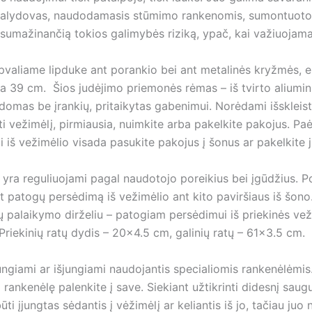
 ir palydovas, naudodamasis stūmimo rankenomis, sumontuoto
umažinančią tokios galimybės riziką, ypač, kai važiuojama į
 Apvaliame lipduke ant porankio bei ant metalinės kryžmės, 
a 39 cm. Šios judėjimo priemonės rėmas – iš tvirto aliumini
rdomas be įrankių, pritaikytas gabenimui. Norėdami išskleist
sti vežimėlį, pirmiausia, nuimkite arba pakelkite pakojus. Paė
pti iš vežimėlio visada pasukite pakojus į šonus ar pakelkite 
 yra reguliuojami pagal naudotojo poreikius bei įgūdžius. P
nant patogų persėdimą iš vežimėlio ant kito paviršiaus iš šo
alaikymo dirželiu – patogiam persėdimui iš priekinės vežim
iekinių ratų dydis – 20×4.5 cm, galinių ratų – 61×3.5 cm.
jungiami ar išjungiami naudojantis specialiomis rankenėlėmi
ti rankenėlę palenkite į save. Siekiant užtikrinti didesnį s
i įjungtas sėdantis į vėžimėlį ar keliantis iš jo, tačiau juo 