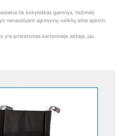
asiekia tik kokybiškas gaminys. Vežimėlį
ti nenaudojant agresyvių valiklių arba apkloti.
is yra pristatomas kartoninėje dėžėje, jau