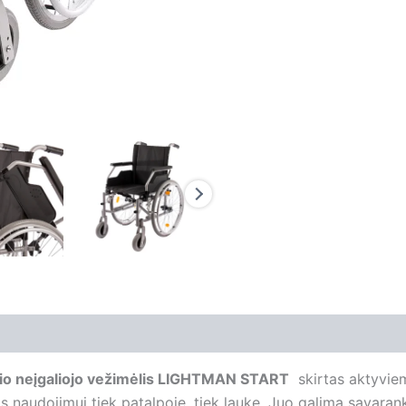
nio neįgaliojo vežimėlis LIGHTMAN START
skirtas aktyviem
as naudojimui tiek patalpoje, tiek lauke. Juo galima savaran