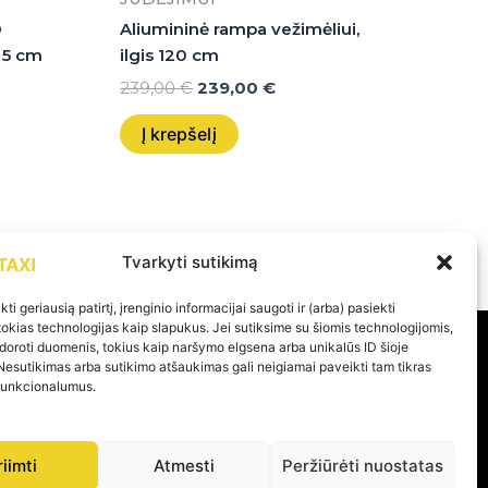
D
Aliumininė rampa vežimėliui,
x 5 cm
ilgis 120 cm
239,00
€
239,00
€
Į krepšelį
Tvarkyti sutikimą
ti geriausią patirtį, įrenginio informacijai saugoti ir (arba) pasiekti
kias technologijas kaip slapukus. Jei sutiksime su šiomis technologijomis,
doroti duomenis, tokius kaip naršymo elgsena arba unikalūs ID šioje
Nesutikimas arba sutikimo atšaukimas gali neigiamai paveikti tam tikras
PAGALBA
 funkcionalumus.
Privatumo politika
riimti
Atmesti
Peržiūrėti nuostatas
Pirkimo – pardavimo taisyklės