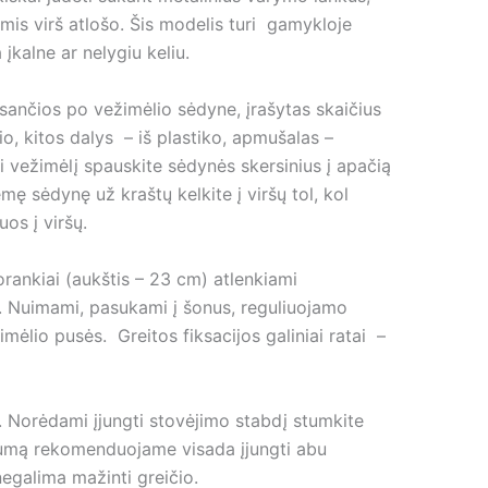
mis virš atlošo. Šis modelis turi gamykloje
kalne ar nelygiu keliu.
esančios po vežimėlio sėdyne, įrašytas skaičius
o, kitos dalys – iš plastiko, apmušalas –
i vežimėlį spauskite sėdynės skersinius į apačią
mę sėdynę už kraštų kelkite į viršų tol, kol
juos į viršų.
orankiai (aukštis – 23 cm) atlenkiami
no. Nuimami, pasukami į šonus, reguliuojamo
ėlio pusės. Greitos fiksacijos galiniai ratai –
s. Norėdami įjungti stovėjimo stabdį stumkite
augumą rekomenduojame visada įjungti abu
negalima mažinti greičio.