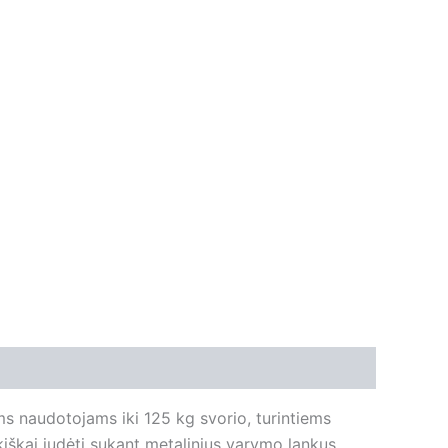
s naudotojams iki 125 kg svorio, turintiems
kiškai judėti sukant metalinius varymo lankus,