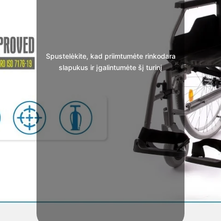
Spustelėkite, kad priimtumėte rinkodara
slapukus ir įgalintumėte šį turinį