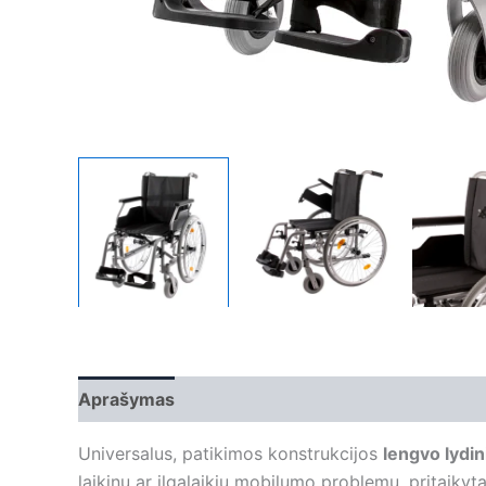
Aprašymas
Papildoma informacija
Universalus, patikimos konstrukcijos
lengvo lydi
laikinų ar ilgalaikių mobilumo problemų, pritaikyt