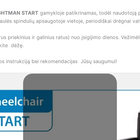
 LIGHTMAN START
gamykloje patikrinamas, todėl naudotoją p
ulės spindulių apsaugotoje vietoje, periodiškai drėgnai valy
s priekinius ir galinius ratus) nuo įsigijimo dienos. Vežimėl
okite dėžę.
ūros instrukciją bei rekomendacijas Jūsų saugumui!