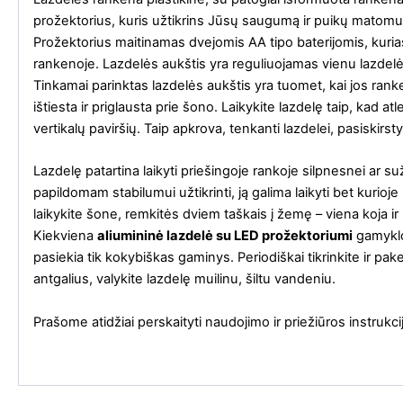
prožektorius, kuris užtikrins Jūsų saugumą ir puikų matomu
Prožektorius maitinamas dvejomis AA tipo baterijomis, kuri
rankenoje. Lazdelės aukštis yra reguliuojamas vienu lazd
Tinkamai parinktas lazdelės aukštis yra tuomet, kai jos ranke
ištiesta ir priglausta prie šono. Laikykite lazdelę taip, kad a
vertikalų paviršių. Taip apkrova, tenkanti lazdelei, pasiskirsty
Lazdelę patartina laikyti priešingoje rankoje silpnesnei ar su
papildomam stabilumui užtikrinti, ją galima laikyti bet kurioj
laikykite šone, remkitės dviem taškais į žemę – viena koja ir 
Kiekviena
aliumininė lazdelė su LED prožektoriumi
gamyklo
pasiekia tik kokybiškas gaminys. Periodiškai tikrinkite ir pa
antgalius, valykite lazdelę muilinu, šiltu vandeniu.
Prašome atidžiai perskaityti naudojimo ir priežiūros instru