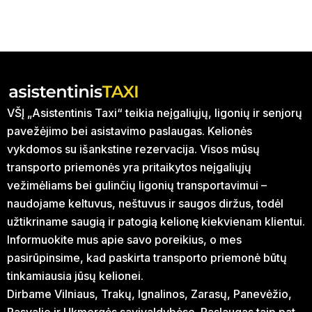
VŠĮ „Asistentinis Taxi“ teikia neįgaliųjų, ligonių ir senjorų
pavežėjimo bei asistavimo paslaugas. Kelionės
vykdomos su išankstine rezervacija. Visos mūsų
transporto priemonės yra pritaikytos neįgaliųjų
vežimėliams bei gulinčių ligonių transportavimui –
naudojame keltuvus, neštuvus ir saugos diržus, todėl
užtikriname saugią ir patogią kelionę kiekvienam klientui.
Informuokite mus apie savo poreikius, o mes
pasirūpinsime, kad paskirta transporto priemonė būtų
tinkamiausia jūsų kelionei.
Dirbame Vilniaus, Trakų, Ignalinos, Zarasų, Panevėžio,