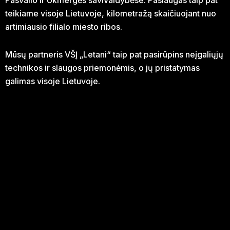
Pasvalio ir Ukmergės savivaldybėse. Paslaugas taip pat
teikiame visoje Lietuvoje, kilometražą skaičiuojant nuo
artimiausio filialo miesto ribos.
Mūsų partneris VŠĮ „Letani“ taip pat pasirūpins neįgaliųjų
technikos ir slaugos priemonėmis, o jų pristatymas
galimas visoje Lietuvoje.