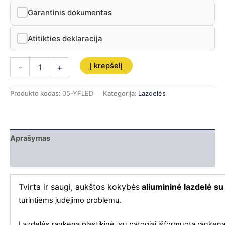
Garantinis dokumentas
Atitikties deklaracija
Į krepšelį
-
+
Produkto kodas:
05-YFLED
Kategorija:
Lazdelės
Aprašymas
Papildoma informacija
Tvirta ir saugi, aukštos kokybės
aliumininė lazdelė s
turintiems judėjimo problemų.
Lazdelės rankena plastikinė, su patogiai išformuota rankena. 