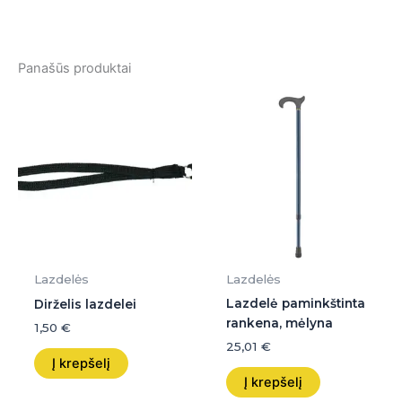
Panašūs produktai
Lazdelės
Lazdelės
Lazdelė paminkštinta
Dirželis lazdelei
rankena, mėlyna
1,50
€
25,01
€
Į krepšelį
Į krepšelį