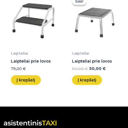
Sale!
Sale!
was:
is:
50,00 €.
50,00 €.
Laipteliai
Laipteliai
Laipteliai prie lovos
Laipteliai prie lovos
79,00
€
50,00
€
50,00
€
Į krepšelį
Į krepšelį