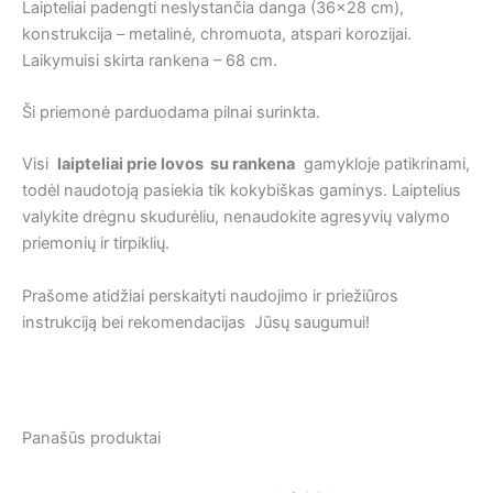
Laipteliai padengti neslystančia danga (36×28 cm),
konstrukcija – metalinė, chromuota, atspari korozijai.
Laikymuisi skirta rankena – 68 cm.
Ši priemonė parduodama pilnai surinkta.
Visi
laipteliai prie lovos su rankena
gamykloje patikrinami,
todėl naudotoją pasiekia tik kokybiškas gaminys. Laiptelius
valykite drėgnu skudurėliu, nenaudokite agresyvių valymo
priemonių ir tirpiklių.
Prašome atidžiai perskaityti naudojimo ir priežiūros
instrukciją bei rekomendacijas Jūsų saugumui!
Panašūs produktai
Original
Current
price
price