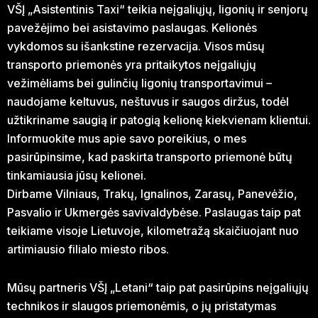
VŠĮ „Asistentinis Taxi“ teikia neįgaliųjų, ligonių ir senjorų
pavežėjimo bei asistavimo paslaugas. Kelionės
vykdomos su išankstine rezervacija. Visos mūsų
transporto priemonės yra pritaikytos neįgaliųjų
vežimėliams bei gulinčių ligonių transportavimui –
naudojame keltuvus, neštuvus ir saugos diržus, todėl
užtikriname saugią ir patogią kelionę kiekvienam klientui.
Informuokite mus apie savo poreikius, o mes
pasirūpinsime, kad paskirta transporto priemonė būtų
tinkamiausia jūsų kelionei.
Dirbame Vilniaus, Trakų, Ignalinos, Zarasų, Panevėžio,
Pasvalio ir Ukmergės savivaldybėse. Paslaugas taip pat
teikiame visoje Lietuvoje, kilometražą skaičiuojant nuo
artimiausio filialo miesto ribos.
Mūsų partneris VŠĮ „Letani“ taip pat pasirūpins neįgaliųjų
technikos ir slaugos priemonėmis, o jų pristatymas