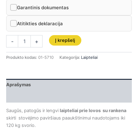
Garantinis dokumentas
Atitikties deklaracija
Į krepšelį
-
+
Produkto kodas:
01-5710
Kategorija:
Laipteliai
Aprašymas
Papildoma informacija
Saugūs, patogūs ir lengvi
laipteliai prie lovos su rankena
skirti stovėjimo paviršiaus paaukštinimui naudotojams iki
120 kg svorio.