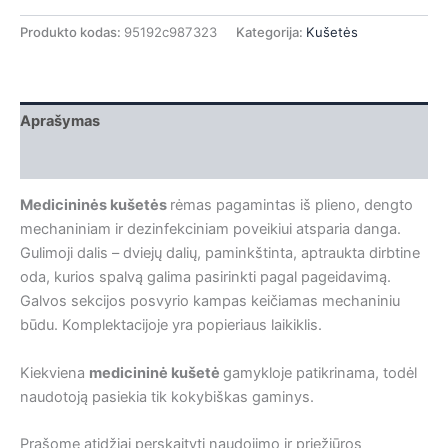
Produkto kodas:
95192c987323
Kategorija:
Kušetės
Aprašymas
Papildoma informacija
Medicininės kušetės
rėmas pagamintas iš plieno, dengto
mechaniniam ir dezinfekciniam poveikiui atsparia danga.
Gulimoji dalis – dviejų dalių, paminkštinta, aptraukta dirbtine
oda, kurios spalvą galima pasirinkti pagal pageidavimą.
Galvos sekcijos posvyrio kampas keičiamas mechaniniu
būdu. Komplektacijoje yra popieriaus laikiklis.
Kiekviena
medicininė kušetė
gamykloje patikrinama, todėl
naudotoją pasiekia tik kokybiškas gaminys.
Prašome atidžiai perskaityti naudojimo ir priežiūros