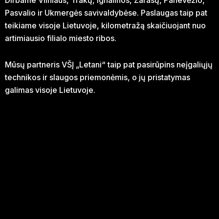
Dirbame Vilniaus, Trakų, Ignalinos, Zarasų, Panevėžio,
Pasvalio ir Ukmergės savivaldybėse. Paslaugas taip pat
teikiame visoje Lietuvoje, kilometražą skaičiuojant nuo
artimiausio filialo miesto ribos.
Mūsų partneris VŠĮ „Letani“ taip pat pasirūpins neįgaliųjų
technikos ir slaugos priemonėmis, o jų pristatymas
galimas visoje Lietuvoje.