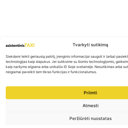
Tvarkyti sutikimą
Siekdami teikti geriausią patirtį, įrenginio informacijai saugoti ir (arba) pasie
technologijas kaip slapukus. Jei sutiksime su šiomis technologijomis, galėsi
kaip naršymo elgsena arba unikalūs ID šioje svetainėje. Nesutikimas arba su
neigiamai paveikti tam tikras funkcijas ir funkcionalumus.
Priimti
Atmesti
Peržiūrėti nuostatas