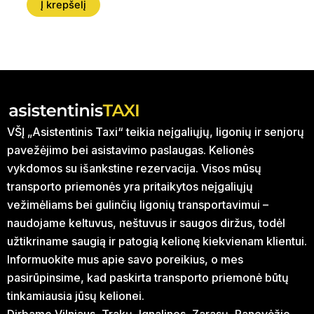
Į krepšelį
VŠĮ „Asistentinis Taxi“ teikia neįgaliųjų, ligonių ir senjorų
pavežėjimo bei asistavimo paslaugas. Kelionės
vykdomos su išankstine rezervacija. Visos mūsų
transporto priemonės yra pritaikytos neįgaliųjų
vežimėliams bei gulinčių ligonių transportavimui –
naudojame keltuvus, neštuvus ir saugos diržus, todėl
užtikriname saugią ir patogią kelionę kiekvienam klientui.
Informuokite mus apie savo poreikius, o mes
pasirūpinsime, kad paskirta transporto priemonė būtų
tinkamiausia jūsų kelionei.