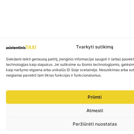
Tvarkyti sutikimą
Siekdami teikti geriausią patirtį, įrenginio informacijai saugoti ir (arba) pasie
technologijas kaip slapukus. Jei sutiksime su šiomis technologijomis, galėsi
kaip naršymo elgsena arba unikalūs ID šioje svetainėje. Nesutikimas arba su
neigiamai paveikti tam tikras funkcijas ir funkcionalumus.
Priimti
Atmesti
Peržiūrėti nuostatas