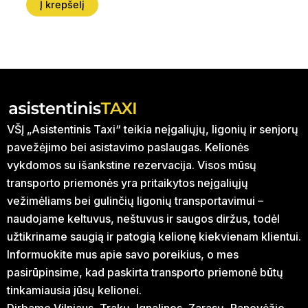
Į krepšelį
VŠĮ „Asistentinis Taxi“ teikia neįgaliųjų, ligonių ir senjorų
pavežėjimo bei asistavimo paslaugas. Kelionės
vykdomos su išankstine rezervacija. Visos mūsų
transporto priemonės yra pritaikytos neįgaliųjų
vežimėliams bei gulinčių ligonių transportavimui –
naudojame keltuvus, neštuvus ir saugos diržus, todėl
užtikriname saugią ir patogią kelionę kiekvienam klientui.
Informuokite mus apie savo poreikius, o mes
pasirūpinsime, kad paskirta transporto priemonė būtų
tinkamiausia jūsų kelionei.