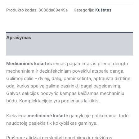
Produkto kodas:
8038da89e49a
Kategorija:
Kušetės
Aprašymas
Papildoma informacija
Medicininės kušetės
rėmas pagamintas iš plieno, dengto
mechaniniam ir dezinfekciniam poveikiui atsparia danga.
Gulimoji dalis – dviejų dalių, paminkštinta, aptraukta dirbtine
oda, kurios spalvą galima pasirinkti pagal pageidavimą.
Galvos sekcijos posvyrio kampas keičiamas mechaniniu
būdu. Komplektacijoje yra popieriaus laikiklis.
Kiekviena
medicininė kušetė
gamykloje patikrinama, todėl
naudotoją pasiekia tik kokybiškas gaminys.
Prašome atidžiai perskaityti naudojimo ir priežiūros