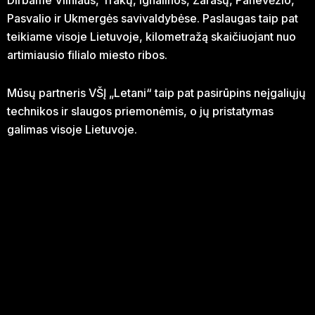
Dirbame Vilniaus, Trakų, Ignalinos, Zarasų, Panevėžio,
Pasvalio ir Ukmergės savivaldybėse. Paslaugas taip pat
teikiame visoje Lietuvoje, kilometražą skaičiuojant nuo
artimiausio filialo miesto ribos.
Mūsų partneris VŠĮ „Letani“ taip pat pasirūpins neįgaliųjų
technikos ir slaugos priemonėmis, o jų pristatymas
galimas visoje Lietuvoje.