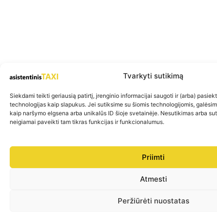
Tvarkyti sutikimą
Siekdami teikti geriausią patirtį, įrenginio informacijai saugoti ir (arba) pasie
technologijas kaip slapukus. Jei sutiksime su šiomis technologijomis, galėsi
kaip naršymo elgsena arba unikalūs ID šioje svetainėje. Nesutikimas arba su
neigiamai paveikti tam tikras funkcijas ir funkcionalumus.
Priimti
Atmesti
Peržiūrėti nuostatas