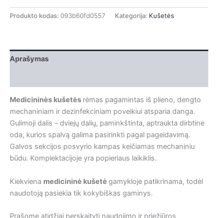
Produkto kodas:
093b60fd0557
Kategorija:
Kušetės
Aprašymas
Papildoma informacija
Medicininės kušetės
rėmas pagamintas iš plieno, dengto
mechaniniam ir dezinfekciniam poveikiui atsparia danga.
Gulimoji dalis – dviejų dalių, paminkštinta, aptraukta dirbtine
oda, kurios spalvą galima pasirinkti pagal pageidavimą.
Galvos sekcijos posvyrio kampas keičiamas mechaniniu
būdu. Komplektacijoje yra popieriaus laikiklis.
Kiekviena
medicininė kušetė
gamykloje patikrinama, todėl
naudotoją pasiekia tik kokybiškas gaminys.
Prašome atidžiai perskaityti naudojimo ir priežiūros