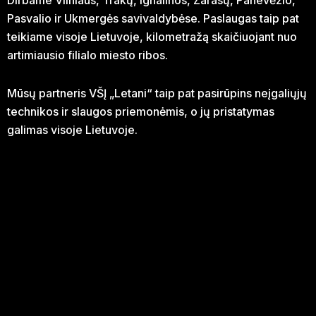
Dirbame Vilniaus, Trakų, Ignalinos, Zarasų, Panevėžio,
Pasvalio ir Ukmergės savivaldybėse. Paslaugas taip pat
teikiame visoje Lietuvoje, kilometražą skaičiuojant nuo
artimiausio filialo miesto ribos.
Mūsų partneris VŠĮ „Letani“ taip pat pasirūpins neįgaliųjų
technikos ir slaugos priemonėmis, o jų pristatymas
galimas visoje Lietuvoje.