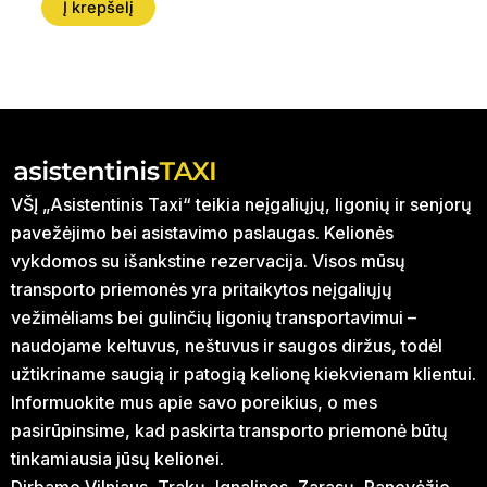
Į krepšelį
VŠĮ „Asistentinis Taxi“ teikia neįgaliųjų, ligonių ir senjorų
pavežėjimo bei asistavimo paslaugas. Kelionės
vykdomos su išankstine rezervacija. Visos mūsų
transporto priemonės yra pritaikytos neįgaliųjų
vežimėliams bei gulinčių ligonių transportavimui –
naudojame keltuvus, neštuvus ir saugos diržus, todėl
užtikriname saugią ir patogią kelionę kiekvienam klientui.
Informuokite mus apie savo poreikius, o mes
pasirūpinsime, kad paskirta transporto priemonė būtų
tinkamiausia jūsų kelionei.