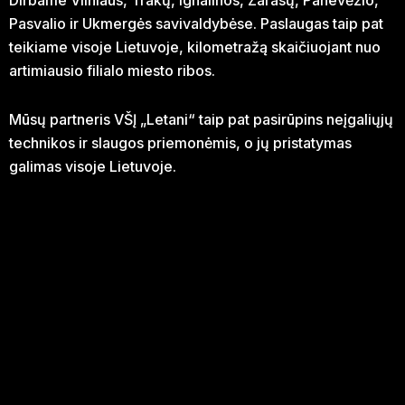
Dirbame Vilniaus, Trakų, Ignalinos, Zarasų, Panevėžio,
Pasvalio ir Ukmergės savivaldybėse. Paslaugas taip pat
teikiame visoje Lietuvoje, kilometražą skaičiuojant nuo
artimiausio filialo miesto ribos.
Mūsų partneris VŠĮ „Letani“ taip pat pasirūpins neįgaliųjų
technikos ir slaugos priemonėmis, o jų pristatymas
galimas visoje Lietuvoje.