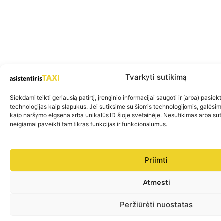
Tvarkyti sutikimą
Siekdami teikti geriausią patirtį, įrenginio informacijai saugoti ir (arba) pasie
technologijas kaip slapukus. Jei sutiksime su šiomis technologijomis, galėsi
kaip naršymo elgsena arba unikalūs ID šioje svetainėje. Nesutikimas arba su
neigiamai paveikti tam tikras funkcijas ir funkcionalumus.
Priimti
Atmesti
Peržiūrėti nuostatas