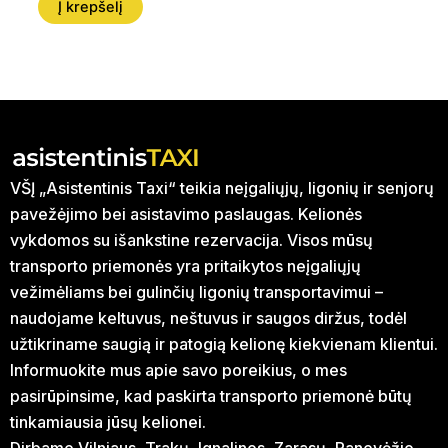
Į krepšelį
VŠĮ „Asistentinis Taxi“ teikia neįgaliųjų, ligonių ir senjorų
pavežėjimo bei asistavimo paslaugas. Kelionės
vykdomos su išankstine rezervacija. Visos mūsų
transporto priemonės yra pritaikytos neįgaliųjų
vežimėliams bei gulinčių ligonių transportavimui –
naudojame keltuvus, neštuvus ir saugos diržus, todėl
užtikriname saugią ir patogią kelionę kiekvienam klientui.
Informuokite mus apie savo poreikius, o mes
pasirūpinsime, kad paskirta transporto priemonė būtų
tinkamiausia jūsų kelionei.