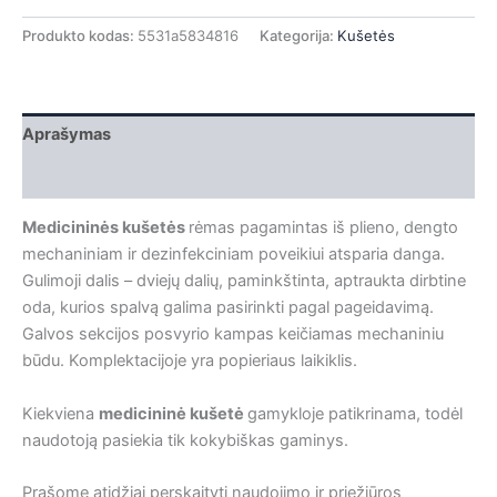
Produkto kodas:
5531a5834816
Kategorija:
Kušetės
Aprašymas
Papildoma informacija
Medicininės kušetės
rėmas pagamintas iš plieno, dengto
mechaniniam ir dezinfekciniam poveikiui atsparia danga.
Gulimoji dalis – dviejų dalių, paminkštinta, aptraukta dirbtine
oda, kurios spalvą galima pasirinkti pagal pageidavimą.
Galvos sekcijos posvyrio kampas keičiamas mechaniniu
būdu. Komplektacijoje yra popieriaus laikiklis.
Kiekviena
medicininė kušetė
gamykloje patikrinama, todėl
naudotoją pasiekia tik kokybiškas gaminys.
Prašome atidžiai perskaityti naudojimo ir priežiūros