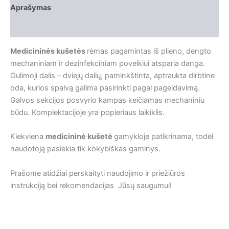
Aprašymas
Papildoma informacija
Medicininės kušetės
rėmas pagamintas iš plieno, dengto
mechaniniam ir dezinfekciniam poveikiui atsparia danga.
Gulimoji dalis – dviejų dalių, paminkštinta, aptraukta dirbtine
oda, kurios spalvą galima pasirinkti pagal pageidavimą.
Galvos sekcijos posvyrio kampas keičiamas mechaniniu
būdu. Komplektacijoje yra popieriaus laikiklis.
Kiekviena
medicininė kušetė
gamykloje patikrinama, todėl
naudotoją pasiekia tik kokybiškas gaminys.
Prašome atidžiai perskaityti naudojimo ir priežiūros
instrukciją bei rekomendacijas Jūsų saugumui!