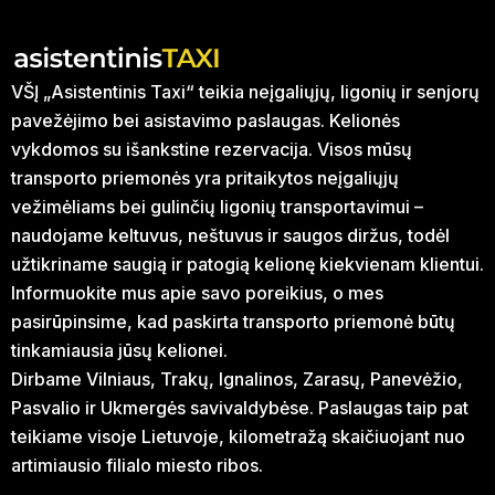
VŠĮ „Asistentinis Taxi“ teikia neįgaliųjų, ligonių ir senjorų
pavežėjimo bei asistavimo paslaugas. Kelionės
vykdomos su išankstine rezervacija. Visos mūsų
transporto priemonės yra pritaikytos neįgaliųjų
vežimėliams bei gulinčių ligonių transportavimui –
naudojame keltuvus, neštuvus ir saugos diržus, todėl
užtikriname saugią ir patogią kelionę kiekvienam klientui.
Informuokite mus apie savo poreikius, o mes
pasirūpinsime, kad paskirta transporto priemonė būtų
tinkamiausia jūsų kelionei.
Dirbame Vilniaus, Trakų, Ignalinos, Zarasų, Panevėžio,
Pasvalio ir Ukmergės savivaldybėse. Paslaugas taip pat
teikiame visoje Lietuvoje, kilometražą skaičiuojant nuo
artimiausio filialo miesto ribos.