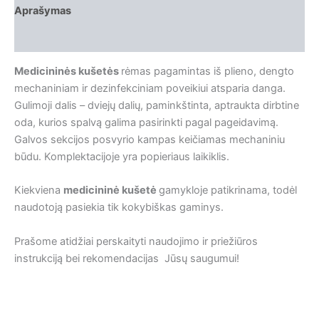
Aprašymas
Papildoma informacija
Medicininės kušetės
rėmas pagamintas iš plieno, dengto
mechaniniam ir dezinfekciniam poveikiui atsparia danga.
Gulimoji dalis – dviejų dalių, paminkštinta, aptraukta dirbtine
oda, kurios spalvą galima pasirinkti pagal pageidavimą.
Galvos sekcijos posvyrio kampas keičiamas mechaniniu
būdu. Komplektacijoje yra popieriaus laikiklis.
Kiekviena
medicininė kušetė
gamykloje patikrinama, todėl
naudotoją pasiekia tik kokybiškas gaminys.
Prašome atidžiai perskaityti naudojimo ir priežiūros
instrukciją bei rekomendacijas Jūsų saugumui!