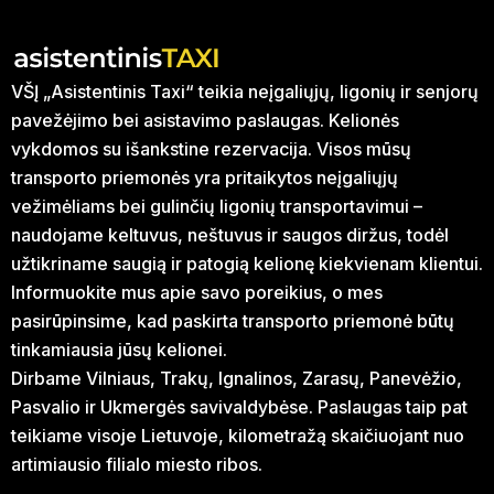
VŠĮ „Asistentinis Taxi“ teikia neįgaliųjų, ligonių ir senjorų
pavežėjimo bei asistavimo paslaugas. Kelionės
vykdomos su išankstine rezervacija. Visos mūsų
transporto priemonės yra pritaikytos neįgaliųjų
vežimėliams bei gulinčių ligonių transportavimui –
naudojame keltuvus, neštuvus ir saugos diržus, todėl
užtikriname saugią ir patogią kelionę kiekvienam klientui.
Informuokite mus apie savo poreikius, o mes
pasirūpinsime, kad paskirta transporto priemonė būtų
tinkamiausia jūsų kelionei.
Dirbame Vilniaus, Trakų, Ignalinos, Zarasų, Panevėžio,
Pasvalio ir Ukmergės savivaldybėse. Paslaugas taip pat
teikiame visoje Lietuvoje, kilometražą skaičiuojant nuo
artimiausio filialo miesto ribos.