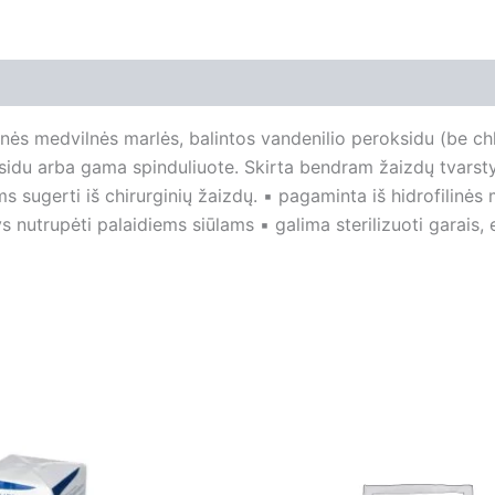
nės medvilnės marlės, balintos vandenilio peroksidu (be chl
o oksidu arba gama spinduliuote. Skirta bendram žaizdų tvar
s sugerti iš chirurginių žaizdų. ▪ pagaminta iš hidrofilinės
tys nutrupėti palaidiems siūlams ▪ galima sterilizuoti garais