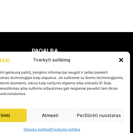
PAGALBA
Tvarkyti sutikimą
Privatumo politika
ti geriausią patirtį, įrenginio informacijai saugoti ir (arba) pasiekti
Pirkimo – pardavimo taisyklės
kias technologijas kaip slapukus. Jei sutiksime su šiomis technologijomis,
doroti duomenis, tokius kaip naršymo elgsena arba unikalūs ID šioje
Prekių grąžinimas ir garantijos
Nesutikimas arba sutikimo atšaukimas gali neigiamai paveikti tam tikras
 funkcionalumus.
riimti
Atmesti
Peržiūrėti nuostatas
KOME PER 24H
Slapukų politika
Privatumo politika
 ŠIAURĖS LIETUVOJE