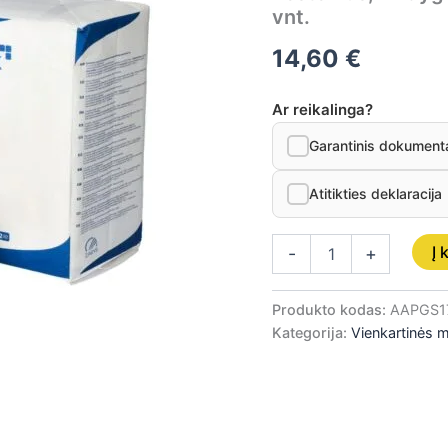
siūlo,
vnt.
nesterilūs,
17
14,60
€
dygsnių,
12
sluoksnių,
Ar reikalinga?
10
Garantinis dokument
cm
x
20
Atitikties deklaracija
cm
x
100
Į 
-
+
vnt.
Produkto kodas:
AAPGS1
Kategorija:
Vienkartinės 