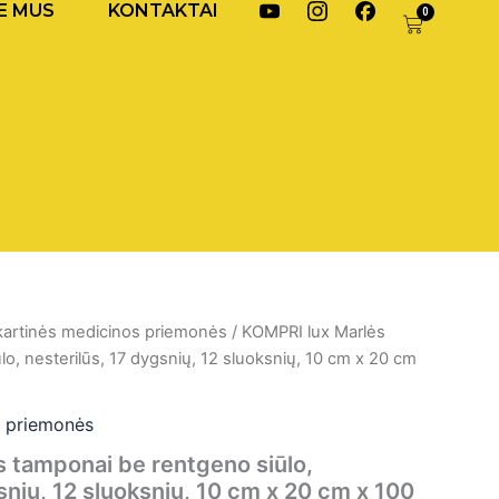
17
Y
I
F
E MUS
KONTAKTAI
0
Cart
o
n
a
dygsnių,
u
s
c
12
t
t
e
sluoksnių,
o
a
b
10
b
g
o
cm
e
r
o
x
I
a
k
20
k
m
I
cm
o
I
k
x
n
k
o
a
o
n
100
n
a
vnt.
a
kartinės medicinos priemonės
/ KOMPRI lux Marlės
o, nesterilūs, 17 dygsnių, 12 sluoksnių, 10 cm x 20 cm
s priemonės
 tamponai be rentgeno siūlo,
snių, 12 sluoksnių, 10 cm x 20 cm x 100