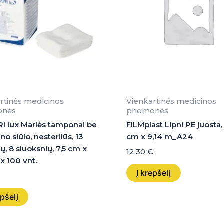
rtinės medicinos
Vienkartinės medicinos
onės
priemonės
 lux Marlės tamponai be
FILMplast Lipni PE juosta, 
o siūlo, nesterilūs, 13
cm x 9,14 m_A24
ų, 8 sluoksnių, 7,5 cm x
12,30
€
 x 100 vnt.
Į krepšelį
epšelį