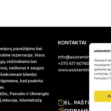
KONTAKTAI
r senjorų pavežėjimo bei
stine rezervacija. Visos
info@asistentinistaxi.lt
Siekdami teik
iųjų vežimėliams bei
+370 617 60760
naudojame to
uvus, neštuvus ir saugos
galėsime ap
www.asistentinistaxi.lt
 kiekvienam klientui.
svetainėje. 
funkcijas ir
rūpinsime, kad paskirta
ei.
ėžio, Pasvalio ir Ukmergės
P
 Lietuvoje, kilometražą
EL. PAŠTU ATSA
DIRBAME RYTŲ IR