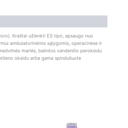
oro). Kraštai užlenkti ES tipo, apsaugo nuo
stymui ambulatorinėmis sąlygomis, operacinėse ir
 medvilnės marlės, balintos vandenilio peroksidu
, etileno oksidu arba gama spinduliuote