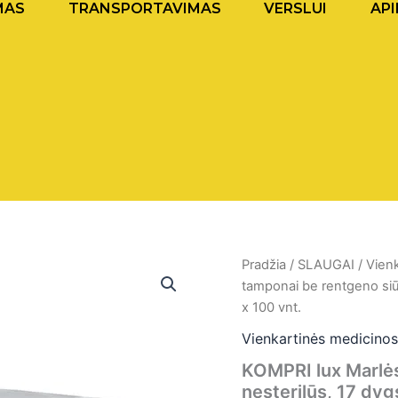
MAS
TRANSPORTAVIMAS
VERSLUI
API
produkto
Pradžia
/
SLAUGAI
/
Vien
kiekis:
tamponai be rentgeno siūl
KOMPRI
x 100 vnt.
lux
Marlės
Vienkartinės medicino
tamponai
KOMPRI lux Marlės
be
rentgeno
nesterilūs, 17 dyg