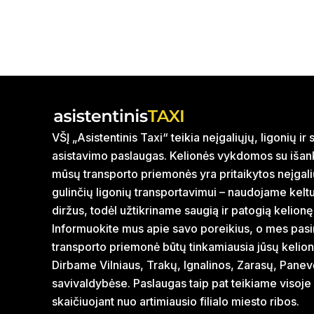
VŠĮ „Asistentinis Taxi“ teikia neįgaliųjų, ligonių i
asistavimo paslaugas. Kelionės vykdomos su išank
mūsų transporto priemonės yra pritaikytos neįgal
gulinčių ligonių transportavimui – naudojame kelt
diržus, todėl užtikriname saugią ir patogią kelionę
Informuokite mus apie savo poreikius, o mes pasi
transporto priemonė būtų tinkamiausia jūsų kelion
Dirbame Vilniaus, Trakų, Ignalinos, Zarasų, Panev
savivaldybėse. Paslaugas taip pat teikiame visoje
skaičiuojant nuo artimiausio filialo miesto ribos.