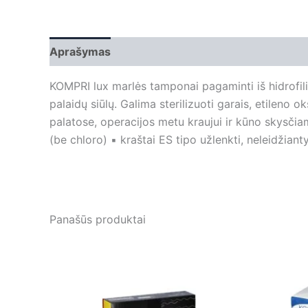
Aprašymas
Papildoma informacija
KOMPRI lux marlės tamponai pagaminti iš hidrofili
palaidų siūlų. Galima sterilizuoti garais, etilen
palatose, operacijos metu kraujui ir kūno skysčiam
(be chloro) ▪ kraštai ES tipo užlenkti, neleidžian
Panašūs produktai