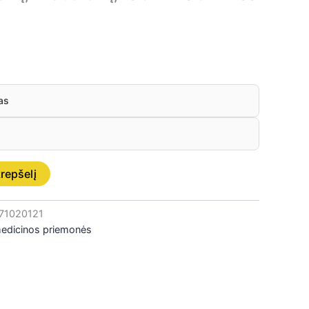
as
krepšelį
71020121
medicinos priemonės