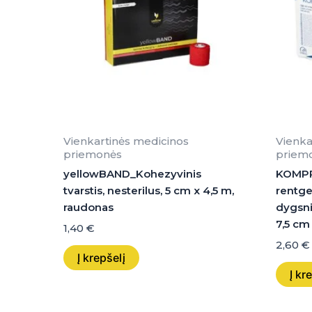
Vienkartinės medicinos
Vienka
priemonės
priem
yellowBAND_Kohezyvinis
KOMPRI
tvarstis, nesterilus, 5 cm x 4,5 m,
rentgen
raudonas
dygsni
7,5 cm
1,40
€
2,60
€
Į krepšelį
Į kr