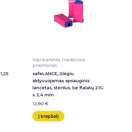
Vienkartinės medicinos
priemonės
1,25
safeLANCE_Slėgiu
aktyvuojamas apsauginis
lancetas, sterilus, be ftalatų 21G
x 2,4 mm
12,80
€
Į krepšelį