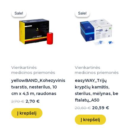
Original
Current
Original
Current
price
price
price
price
Sale!
Sale!
Sale!
Sale!
was:
is:
was:
is:
2,70 €.
2,70 €.
20,60 €.
20,59 €.
Vienkartinės
Vienkartinės
medicinos priemonės
medicinos priemonės
yellowBAND_Kohezyvinis
easyWAY_Trijų
tvarstis, nesterilus, 10
krypčių kamštis,
cm x 4,5 m, raudonas
sterilus, mėlynas, be
ftalatų_A50
2,70
€
2,70
€
20,60
€
20,59
€
Į krepšelį
Į krepšelį