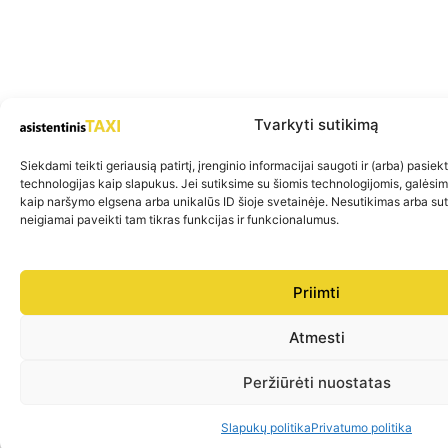
Tvarkyti sutikimą
Siekdami teikti geriausią patirtį, įrenginio informacijai saugoti ir (arba) pasie
technologijas kaip slapukus. Jei sutiksime su šiomis technologijomis, galėsi
kaip naršymo elgsena arba unikalūs ID šioje svetainėje. Nesutikimas arba su
neigiamai paveikti tam tikras funkcijas ir funkcionalumus.
Priimti
Atmesti
Peržiūrėti nuostatas
Slapukų politika
Privatumo politika