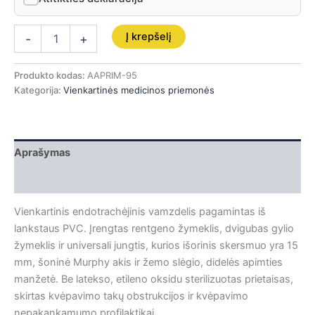
Į krepšelį
-
+
Produkto kodas:
AAPRIM-95
Kategorija:
Vienkartinės medicinos priemonės
Aprašymas
Papildoma informacija
Vienkartinis endotrachėjinis vamzdelis pagamintas iš
lankstaus PVC. Įrengtas rentgeno žymeklis, dvigubas gylio
žymeklis ir universali jungtis, kurios išorinis skersmuo yra 15
mm, šoninė Murphy akis ir žemo slėgio, didelės apimties
manžetė. Be latekso, etileno oksidu sterilizuotas prietaisas,
skirtas kvėpavimo takų obstrukcijos ir kvėpavimo
nepakankamumo profilaktikai.