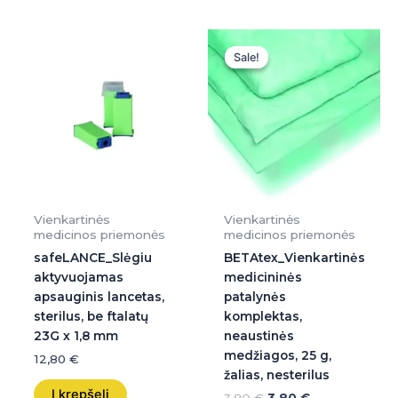
Original
Current
price
price
Sale!
Sale!
was:
is:
3,80 €.
3,80 €.
Vienkartinės
Vienkartinės
medicinos priemonės
medicinos priemonės
safeLANCE_Slėgiu
BETAtex_Vienkartinės
aktyvuojamas
medicininės
apsauginis lancetas,
patalynės
sterilus, be ftalatų
komplektas,
23G x 1,8 mm
neaustinės
medžiagos, 25 g,
12,80
€
žalias, nesterilus
Į krepšelį