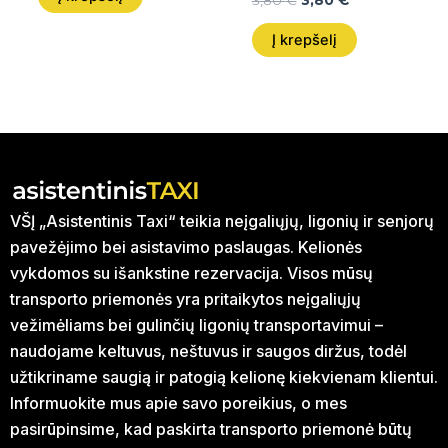
3,80
€
3,80
€
Į krepšelį
VŠĮ „Asistentinis Taxi“ teikia neįgaliųjų, ligonių ir senjorų
pavežėjimo bei asistavimo paslaugas. Kelionės
vykdomos su išankstine rezervacija. Visos mūsų
transporto priemonės yra pritaikytos neįgaliųjų
vežimėliams bei gulinčių ligonių transportavimui –
naudojame keltuvus, neštuvus ir saugos diržus, todėl
užtikriname saugią ir patogią kelionę kiekvienam klientui.
Informuokite mus apie savo poreikius, o mes
pasirūpinsime, kad paskirta transporto priemonė būtų