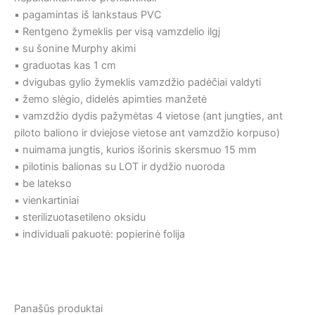
▪ pagamintas iš lankstaus PVC
▪ Rentgeno žymeklis per visą vamzdelio ilgį
▪ su šonine Murphy akimi
▪ graduotas kas 1 cm
▪ dvigubas gylio žymeklis vamzdžio padėčiai valdyti
▪ žemo slėgio, didelės apimties manžetė
▪ vamzdžio dydis pažymėtas 4 vietose (ant jungties, ant
piloto baliono ir dviejose vietose ant vamzdžio korpuso)
▪ nuimama jungtis, kurios išorinis skersmuo 15 mm
▪ pilotinis balionas su LOT ir dydžio nuoroda
▪ be latekso
▪ vienkartiniai
▪ sterilizuotasetileno oksidu
▪ individuali pakuotė: popierinė folija
Panašūs produktai