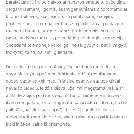
paralyžiumi (CP), po galvos ar nugaros smegenų pažeidimų,
sergant raumenų ligomis, esant genetiniams sindromams ar
kitoms būklėms, susijusioms su paralyžiumi, sėdėjimo
problemomis. Tinka pacientams su padidintu ar pamažintu
raumenų tonusu, ortopedinėmis problemomis, sutrikusia
rankų valdymo funkcija, po sudėtingų chirurginių operacijų.
Sėdėdami priemonėje vaikai gali ne tik gydytis, bet ir valgyti,
mokytis, žaisti, pailsėti gulėdami.
Dėl kėdutėje integruoto 4 jungčių mechanizmo ir dujinės
spyruoklės yra ypač minkštai ir sklandžiai reguliuojamas
atlošo padėties keitimas. Prietaise esantys saugos diržai
nevaržo judesių, leidžia laisvai užsiimti mėgstama veikla ar
atlikti terapijos pratimus sėdint. Be to, liemenėje ir dubens
įtvirtinimo juostoje yra integruota naujoviška sistema „hold &
pull“ © („paimk ir patempk“). Ji leidžia greitai ir tiksliai
sureguliuoti įrenginio diržus, esant reikalui saugiai ir teisingai
įkelti ir iškelti vaiką iš priemonės.