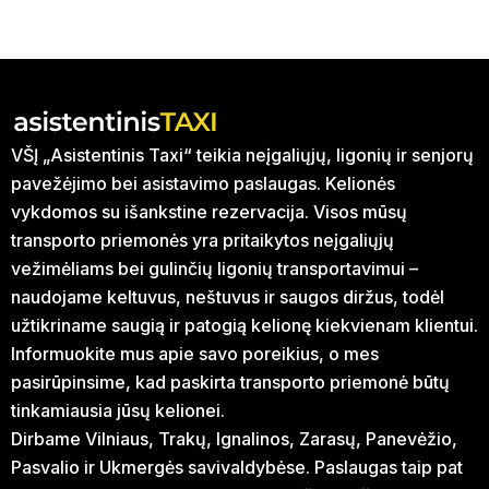
VŠĮ „Asistentinis Taxi“ teikia neįgaliųjų, ligonių ir senjorų
pavežėjimo bei asistavimo paslaugas. Kelionės
vykdomos su išankstine rezervacija. Visos mūsų
transporto priemonės yra pritaikytos neįgaliųjų
vežimėliams bei gulinčių ligonių transportavimui –
naudojame keltuvus, neštuvus ir saugos diržus, todėl
užtikriname saugią ir patogią kelionę kiekvienam klientui.
Informuokite mus apie savo poreikius, o mes
pasirūpinsime, kad paskirta transporto priemonė būtų
tinkamiausia jūsų kelionei.
Dirbame Vilniaus, Trakų, Ignalinos, Zarasų, Panevėžio,
Pasvalio ir Ukmergės savivaldybėse. Paslaugas taip pat