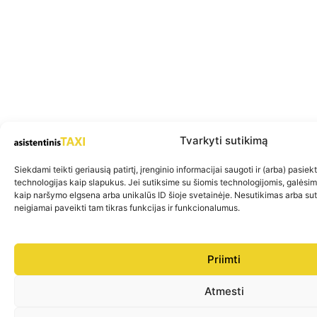
Tvarkyti sutikimą
Siekdami teikti geriausią patirtį, įrenginio informacijai saugoti ir (arba) pasie
technologijas kaip slapukus. Jei sutiksime su šiomis technologijomis, galėsi
kaip naršymo elgsena arba unikalūs ID šioje svetainėje. Nesutikimas arba su
neigiamai paveikti tam tikras funkcijas ir funkcionalumus.
Priimti
Atmesti