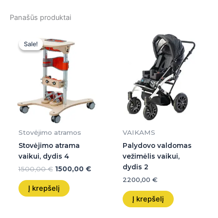
Panašūs produktai
Original
Current
price
price
Sale!
Sale!
was:
is:
1500,00 €.
1500,00 €.
Stovėjimo atramos
VAIKAMS
Stovėjimo atrama
Palydovo valdomas
vaikui, dydis 4
vežimėlis vaikui,
dydis 2
1500,00
€
1500,00
€
2200,00
€
Į krepšelį
Į krepšelį