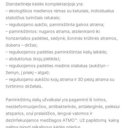
Standartinėje kėdės komplektacijoje yra:
– ekologiškos medienos rėmas su keturiais, individualius
stabdžius turinčiais ratukais;
– reguliuojamo aukčio, paminkštinta galvos atrama;
– paminkštintos: nugaros atrama, atsilenkianti iki
horizantalios padėties, sėdynė, šoninės krūtinės atramos,
dubens – diržas;
– reguliuojamos padėties paminkštintas kelių laikiklis;
– abduktorius (kojų plėtiklis);
– reguliuojamos padėties medinis staliukas (aukštyn –
žemyn, į priekį – atgal);
– reguliuojamo aukščio kojų atrama ir 3D pėdų atrama su
tvirtinimo dirželiais.
Paminkštintų dalių užvalkalai yra pagaminti iš tvirtos,
nesideformuojančios, antibakterinės, antialerginės, pelėsiui
atsparios, orui pralaidžios, lengvai valomos ir
dezinfekuojamos medžiagos ATMO™. Už papildomą kainą
galima įsigyti reikalingus kėdės priedus.