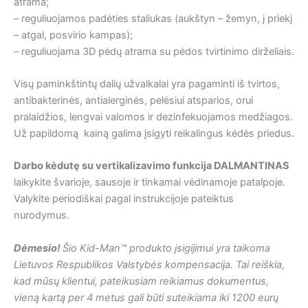
atrama;
– reguliuojamos padėties staliukas (aukštyn – žemyn, į priekį
– atgal, posvirio kampas);
– reguliuojama 3D pėdų atrama su pėdos tvirtinimo dirželiais.
Visų paminkštintų dalių užvalkalai yra pagaminti iš tvirtos,
antibakterinės, antialerginės, pelėsiui atsparios, orui
pralaidžios, lengvai valomos ir dezinfekuojamos medžiagos.
Už papildomą kainą galima įsigyti reikalingus kėdės priedus.
Darbo kėdutę su vertikalizavimo funkcija DALMANTINAS
laikykite švarioje, sausoje ir tinkamai vėdinamoje patalpoje.
Valykite periodiškai pagal instrukcijoje pateiktus
nurodymus.
Dėmesio!
Šio Kid-Man™ produkto įsigijimui yra taikoma
Lietuvos Respublikos Valstybės kompensacija. Tai reiškia,
kad mūsų klientui, pateikusiam reikiamus dokumentus,
vieną kartą per 4 metus gali būti suteikiama iki 1200 eurų