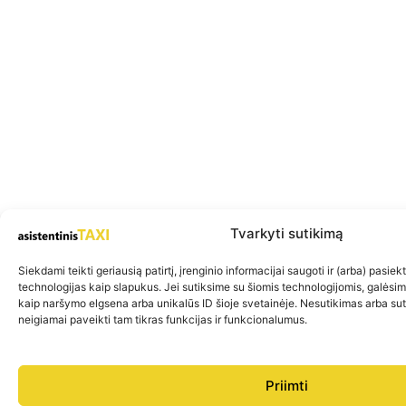
Tvarkyti sutikimą
Siekdami teikti geriausią patirtį, įrenginio informacijai saugoti ir (arba) pasie
technologijas kaip slapukus. Jei sutiksime su šiomis technologijomis, galėsi
kaip naršymo elgsena arba unikalūs ID šioje svetainėje. Nesutikimas arba su
neigiamai paveikti tam tikras funkcijas ir funkcionalumus.
Priimti