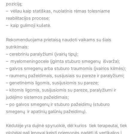
poziciją;
– vėliau kaip statiškas, nuolatinis rėmas tolesniame
reabilitacijos procese;
– kaip gulimoji kušetė.
Rekomenduojama prietaisą naudoti vaikams su šiais
sutrikimais:
– cerebriniu paralyžiumi (įvairių tipų);
– myelomeningocele (įgimta stuburo smegenų išvarža);
– galvos smegenų arba stuburo traumomis (įvairios kilmės);
– raumenų pažeidimais, susijusiais su pareze ir paralyžiumi;
– genetinėmis ligomis, susijusiomis su pareze;
– kitomis ligomis, susijusiomis su pareze, paralyžiumi ir
judėjimo sistemos pažeidimais;
– po galvos smegenų ir stuburo pažeidimų (stuburo
smegenų ir apatinių galūnių pažeidimų).
Kėdutėje yra dujinė spyruoklė, dėl kurios tiek terapeutai, tiek
globėjai gali lengvai keisti priemonės padėtį iš vertikalios į