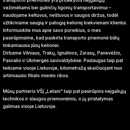
transporto priemonės yra pritaikytos neįgaliųjų
vežimėliams bei gulinčių ligonių transportavimui –
naudojame keltuvus, neštuvus ir saugos diržus, todėl
užtikriname saugią ir patogią kelionę kiekvienam klientui.
Informuokite mus apie savo poreikius, o mes
pasirūpinsime, kad paskirta transporto priemonė būtų
tinkamiausia jūsų kelionei.
Dirbame Vilniaus, Trakų, Ignalinos, Zarasų, Panevėžio,
Pasvalio ir Ukmergės savivaldybėse. Paslaugas taip pat
teikiame visoje Lietuvoje, kilometražą skaičiuojant nuo
artimiausio filialo miesto ribos.
Mūsų partneris VŠĮ „Letani“ taip pat pasirūpins neįgaliųjų
technikos ir slaugos priemonėmis, o jų pristatymas
galimas visoje Lietuvoje.