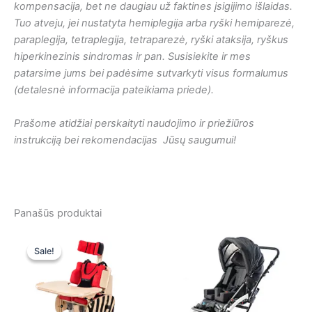
kompensacija, bet ne daugiau už faktines įsigijimo išlaidas.
Tuo atveju, jei nustatyta hemiplegija arba ryški hemiparezė,
paraplegija, tetraplegija, tetraparezė, ryški ataksija, ryškus
hiperkinezinis sindromas ir pan. Susisiekite ir mes
patarsime jums bei padėsime sutvarkyti visus formalumus
(detalesnė informacija pateikiama priede).
Prašome atidžiai perskaityti naudojimo ir priežiūros
instrukciją bei rekomendacijas Jūsų saugumui!
Panašūs produktai
Original
Current
price
price
Sale!
Sale!
was:
is:
2695,00 €.
2695,00 €.