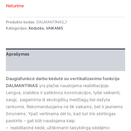
Neturime
Produkto kodas:
DALMANTINAS_1
Kategorijos:
Kedutės
,
VAIKAMS
Aprašymas
Papildoma informacija
Daugiafunkcė darbo kėdutė su vertikalizavimo funkcija
DALMANTINAS
yra plačiai naudojama reabilitacijoje.
Lengva, stabilios ir patikimos konstrukcijos, tyliai veikianti,
saugi, pagaminta iš ekologiškų medžiagų bei dažyta
rankomis. Rekomenduojama ne tik vaikams, bet ir jauniems
žmonėms. Ypač vertinama dėl to, kad turi tris skirtingas
paskirtis – gali būti naudojama kaip:
– reabilitacinė kėdė, užtikrinanti taisyklingą sėdėjimo