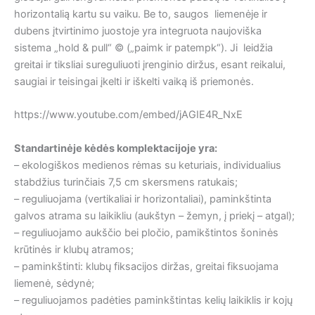
horizontalią kartu su vaiku. Be to, saugos liemenėje ir
dubens įtvirtinimo juostoje yra integruota naujoviška
sistema „hold & pull“ © („paimk ir patempk“). Ji leidžia
greitai ir tiksliai sureguliuoti įrenginio diržus, esant reikalui,
saugiai ir teisingai įkelti ir iškelti vaiką iš priemonės.
https://www.youtube.com/embed/jAGIE4R_NxE
Standartinėje kėdės komplektacijoje yra:
– ekologiškos medienos rėmas su keturiais, individualius
stabdžius turinčiais 7,5 cm skersmens ratukais;
– reguliuojama (vertikaliai ir horizontaliai), paminkštinta
galvos atrama su laikikliu (aukštyn – žemyn, į priekį – atgal);
– reguliuojamo aukščio bei pločio, pamikštintos šoninės
krūtinės ir klubų atramos;
– paminkštinti: klubų fiksacijos diržas, greitai fiksuojama
liemenė, sėdynė;
– reguliuojamos padėties paminkštintas kelių laikiklis ir kojų