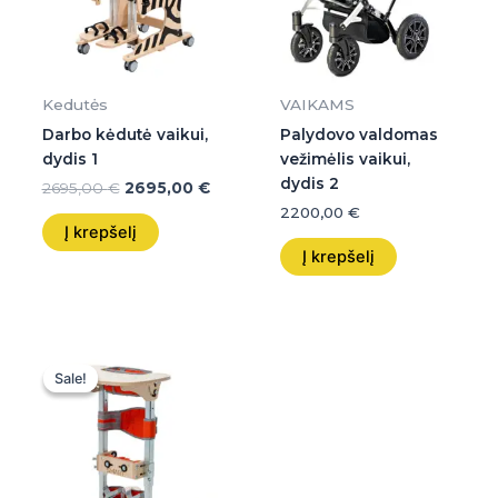
Kedutės
VAIKAMS
Darbo kėdutė vaikui,
Palydovo valdomas
dydis 1
vežimėlis vaikui,
dydis 2
2695,00
€
2695,00
€
2200,00
€
Į krepšelį
Į krepšelį
Original
Current
price
price
Sale!
Sale!
was:
is:
1500,00 €.
1500,00 €.