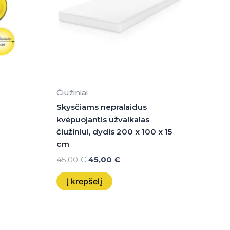
Čiužiniai
Skysčiams nepralaidus
kvėpuojantis užvalkalas
čiužiniui, dydis 200 x 100 x 15
cm
45,00
€
45,00
€
Į krepšelį