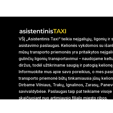
VŠĮ „Asistentinis Taxi“ teikia neįgaliųjų, ligonių i
asistavimo paslaugas. Kelionės vykdomos su išank
mūsų transporto priemonės yra pritaikytos neįgal
gulinčių ligonių transportavimui – naudojame kelt
diržus, todėl užtikriname saugią ir patogią kelionę
Informuokite mus apie savo poreikius, o mes pasi
transporto priemonė būtų tinkamiausia jūsų kelion
Dirbame Vilniaus, Trakų, Ignalinos, Zarasų, Panev
savivaldybėse. Paslaugas taip pat teikiame visoje
skaičiuojant nuo artimiausio filialo miesto ribos.
Mūsų partneris VŠĮ „Letani“ taip pat pasirūpins neį