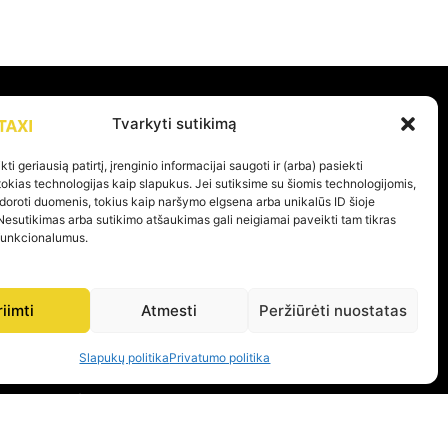
Tvarkyti sutikimą
PAGALBA
ti geriausią patirtį, įrenginio informacijai saugoti ir (arba) pasiekti
kias technologijas kaip slapukus. Jei sutiksime su šiomis technologijomis,
Privatumo politika
doroti duomenis, tokius kaip naršymo elgsena arba unikalūs ID šioje
Pirkimo – pardavimo taisyklės
Nesutikimas arba sutikimo atšaukimas gali neigiamai paveikti tam tikras
 funkcionalumus.
Prekių grąžinimas ir garantijos
riimti
Atmesti
Peržiūrėti nuostatas
Slapukų politika
Privatumo politika
KOME PER 24H
 ŠIAURĖS LIETUVOJE