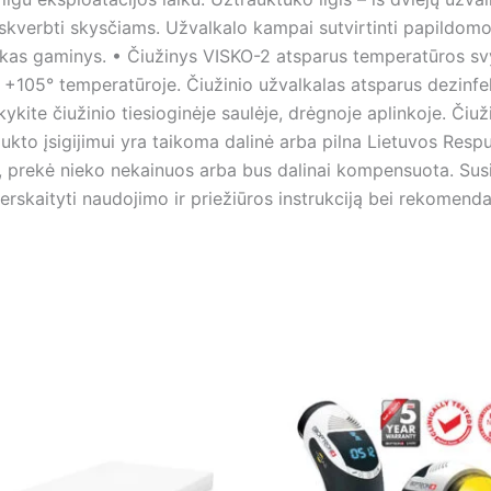
siskverbti skysčiams. Užvalkalo kampai sutvirtinti papildom
biškas gaminys. • Čiužinys VISKO-2 atsparus temperatūros 
105° temperatūroje. Čiužinio užvalkalas atsparus dezinfek
kykite čiužinio tiesioginėje saulėje, drėgnoje aplinkoje. Čiu
to įsigijimui yra taikoma dalinė arba pilna Lietuvos Respu
, prekė nieko nekainuos arba bus dalinai kompensuota. Sus
erskaityti naudojimo ir priežiūros instrukciją bei rekomend