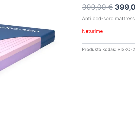
399,0
399,00
€
399,
Anti bed-sore mattress
Neturime
Produkto kodas:
VISKO-2