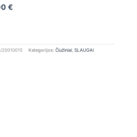
0 €.
399,00 €.
00
€
/20010015
Kategorijos:
Čiužiniai
,
SLAUGAI