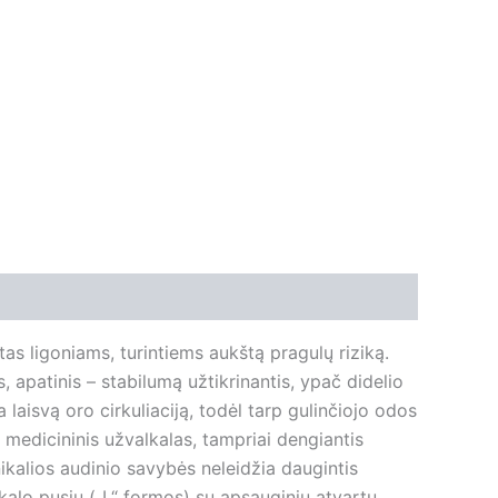
tas ligoniams, turintiems aukštą pragulų riziką.
, apatinis – stabilumą užtikrinantis, ypač didelio
 laisvą oro cirkuliaciją, todėl tarp gulinčiojo odos
 medicininis užvalkalas, tampriai dengiantis
ikalios audinio savybės neleidžia daugintis
lkalo pusių („L“ formos) su apsauginiu atvartu,