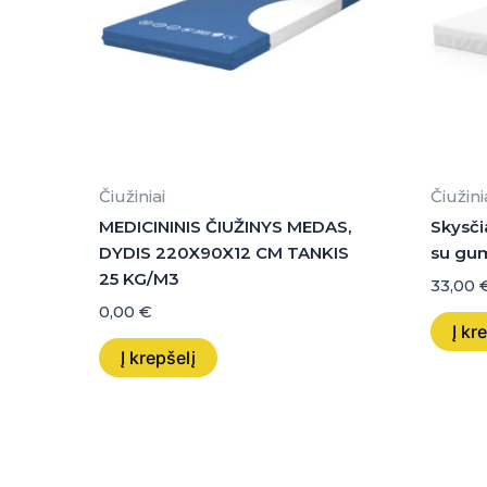
Čiužiniai
Čiužini
MEDICININIS ČIUŽINYS MEDAS,
Skysči
DYDIS 220X90X12 CM TANKIS
su gum
25 KG/M3
33,00
0,00
€
Į kr
Į krepšelį