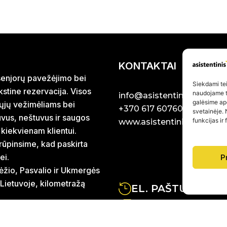
KONTAKTAI
r senjorų pavežėjimo bei
Siekdami teik
stine rezervacija. Visos
naudojame to
info@asistentinistaxi.lt
galėsime ap
iųjų vežimėliams bei
+370 617 60760
svetainėje. 
uvus, neštuvus ir saugos
funkcijas ir
www.asistentinistaxi.lt
 kiekvienam klientui.
rūpinsime, kad paskirta
ei.
P
ėžio, Pasvalio ir Ukmergės
 Lietuvoje, kilometražą
EL. PAŠTU ATSA
DIRBAME RYTŲ IR
galiųjų technikos ir slaugos