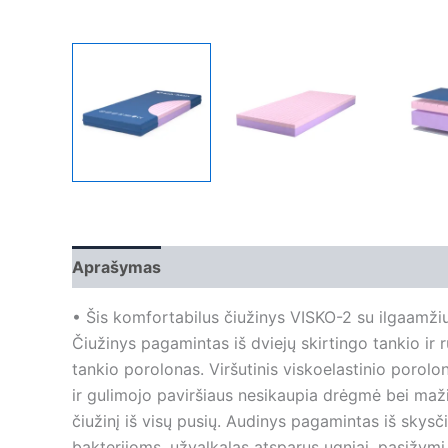
Aprašymas
Papildoma informacija
• Šis komfortabilus čiužinys VISKO-2 su ilgaamžiu,
Čiužinys pagamintas iš dviejų skirtingo tankio ir r
tankio porolonas. Viršutinis viskoelastinio porolon
ir gulimojo paviršiaus nesikaupia drėgmė bei maži
čiužinį iš visų pusių. Audinys pagamintas iš skysč
bakterijoms, užvalkalas atsparus ugniai, pasižymi 