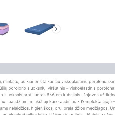
 minkštu, puikiai prisitaikančiu viskoelastiniu porolonu skir
ūšių porolono sluoksnių: viršutinis – viskoelastinis porolonas
o sluoksnis profiliuotas 6×6 cm kubeliais. Išpjovos užtikrina
au spaudžiami minkštieji kūno audiniai. • Komplektacijoje –
iams nelaidžios, higieniškos, orui pralaidžios medžiagos. Un
ilgu eksploatacijos laiku. Užtrauktuko ilgis – iš dviejų užva