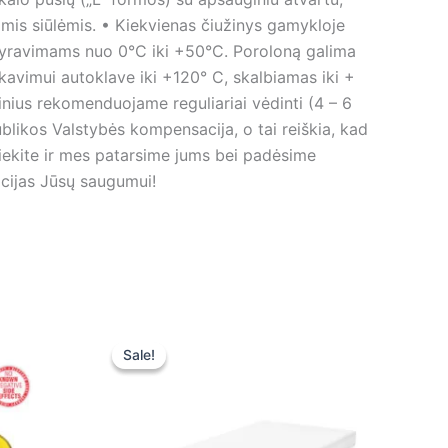
omis siūlėmis. • Kiekvienas čiužinys gamykloje
svyravimams nuo 0°C iki +50°C. Poroloną galima
avimui autoklave iki +120° C, skalbiamas iki +
žinius rekomenduojame reguliariai vėdinti (4 – 6
blikos Valstybės kompensacija, o tai reiškia, kad
iekite ir mes patarsime jums bei padėsime
acijas Jūsų saugumui!
Original
Current
price
price
Sale!
Sale!
was:
is:
45,00 €.
45,00 €.