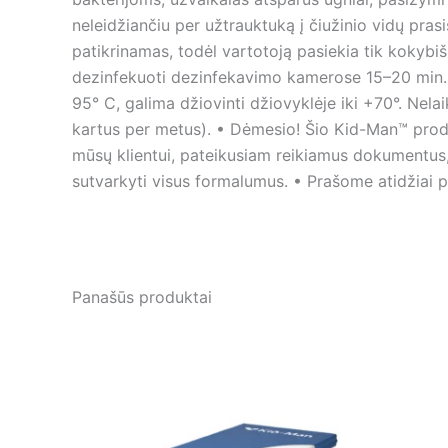
neleidžiančiu per užtrauktuką į čiužinio vidų pra
patikrinamas, todėl vartotoją pasiekia tik koky
dezinfekuoti dezinfekavimo kamerose 15–20 min. +
95° C, galima džiovinti džiovyklėje iki +70°. Nelai
kartus per metus). • Dėmesio! Šio Kid-Man™ produk
mūsų klientui, pateikusiam reikiamus dokumentus
sutvarkyti visus formalumus. • Prašome atidžiai p
Panašūs produktai