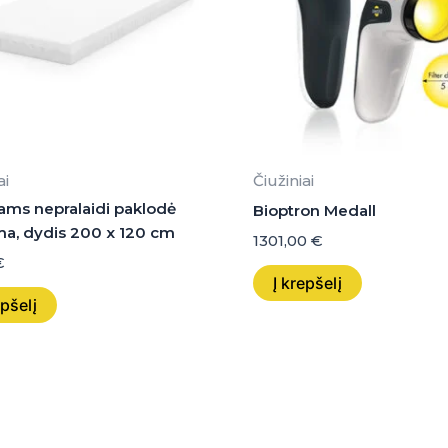
ai
Čiužiniai
ams nepralaidi paklodė
Bioptron Medall
a, dydis 200 x 120 cm
1301,00
€
€
Į krepšelį
epšelį