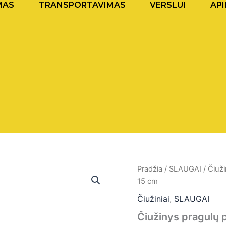
MAS
TRANSPORTAVIMAS
VERSLUI
API
Pradžia
/
SLAUGAI
/
Čiuži
Origi
15 cm
price
Čiužiniai
,
SLAUGAI
was:
Čiužinys pragulų p