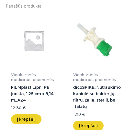
Panašūs produktai
Vienkartinės
Vienkartinės
medicinos priemonės
medicinos priemonės
FILMplast Lipni PE
dicoSPIKE_Nutraukimo
juosta, 1,25 cm x 9,14
kaniulė su bakterijų
m_A24
filtru, žalia, sterili, be
ftalatų
12,30
€
1,00
€
Į krepšelį
Į krepšelį