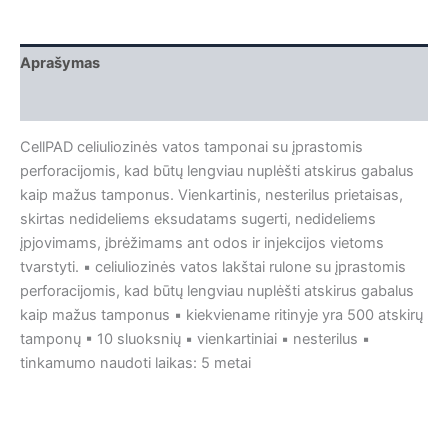
Aprašymas
Papildoma informacija
CellPAD celiuliozinės vatos tamponai su įprastomis
perforacijomis, kad būtų lengviau nuplėšti atskirus gabalus
kaip mažus tamponus. Vienkartinis, nesterilus prietaisas,
skirtas nedideliems eksudatams sugerti, nedideliems
įpjovimams, įbrėžimams ant odos ir injekcijos vietoms
tvarstyti. ▪ celiuliozinės vatos lakštai rulone su įprastomis
perforacijomis, kad būtų lengviau nuplėšti atskirus gabalus
kaip mažus tamponus ▪ kiekviename ritinyje yra 500 atskirų
tamponų ▪ 10 sluoksnių ▪ vienkartiniai ▪ nesterilus ▪
tinkamumo naudoti laikas: 5 metai