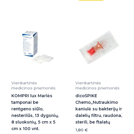
Vienkartinės
Vienkartinės
medicinos priemonės
medicinos priemonės
KOMPRI lux Marlės
dicoSPIKE
tamponai be
Chemo_Nutraukimo
rentgeno siūlo,
kaniulė su bakterijų ir
nesterilūs, 13 dygsnių,
dalelių filtru, raudona,
8 sluoksnių, 5 cm x 5
sterili, be ftalatų
cm x 100 vnt.
1,80
€