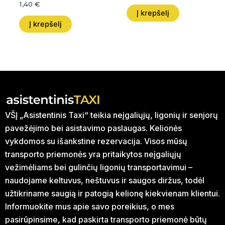
1,40
€
Į krepšelį
Į krepšelį
VŠĮ „Asistentinis Taxi“ teikia neįgaliųjų, ligonių ir senjorų
pavežėjimo bei asistavimo paslaugas. Kelionės
vykdomos su išankstine rezervacija. Visos mūsų
transporto priemonės yra pritaikytos neįgaliųjų
vežimėliams bei gulinčių ligonių transportavimui –
naudojame keltuvus, neštuvus ir saugos diržus, todėl
užtikriname saugią ir patogią kelionę kiekvienam klientui.
Informuokite mus apie savo poreikius, o mes
pasirūpinsime, kad paskirta transporto priemonė būtų