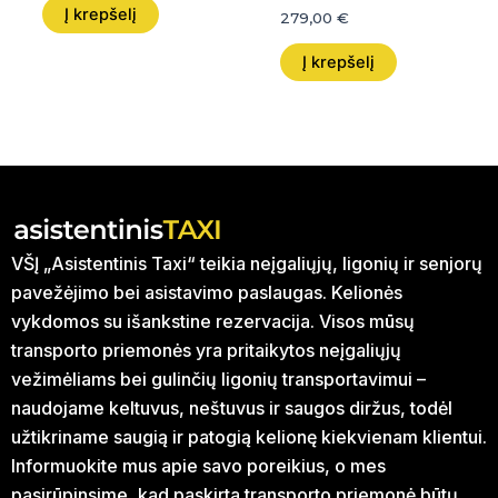
Į krepšelį
279,00
€
Į krepšelį
VŠĮ „Asistentinis Taxi“ teikia neįgaliųjų, ligonių ir senjorų
pavežėjimo bei asistavimo paslaugas. Kelionės
vykdomos su išankstine rezervacija. Visos mūsų
transporto priemonės yra pritaikytos neįgaliųjų
vežimėliams bei gulinčių ligonių transportavimui –
naudojame keltuvus, neštuvus ir saugos diržus, todėl
užtikriname saugią ir patogią kelionę kiekvienam klientui.
Informuokite mus apie savo poreikius, o mes
pasirūpinsime, kad paskirta transporto priemonė būtų