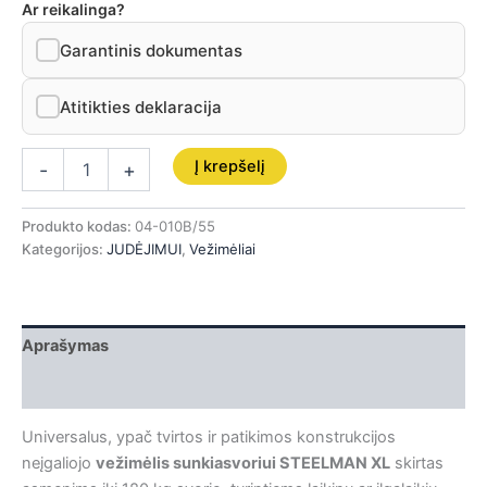
Ar reikalinga?
Garantinis dokumentas
Atitikties deklaracija
Į krepšelį
-
+
Produkto kodas:
04-010B/55
Kategorijos:
JUDĖJIMUI
,
Vežimėliai
Aprašymas
Papildoma informacija
Universalus, ypač tvirtos ir patikimos konstrukcijos
neįgaliojo
vežimėlis sunkiasvoriui STEELMAN XL
skirtas