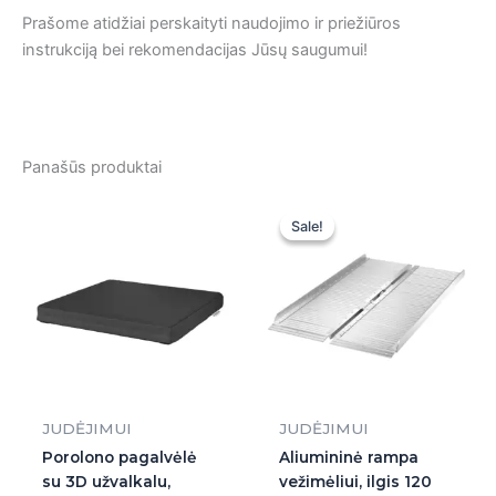
Prašome atidžiai perskaityti naudojimo ir priežiūros
instrukciją bei rekomendacijas Jūsų saugumui!
Panašūs produktai
Original
Current
price
price
Sale!
Sale!
was:
is:
239,00 €.
239,00 €
JUDĖJIMUI
JUDĖJIMUI
Porolono pagalvėlė
Aliumininė rampa
su 3D užvalkalu,
vežimėliui, ilgis 120