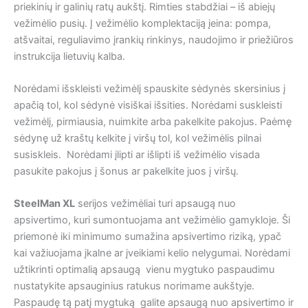
priekinių ir galinių ratų aukštį. Rimties stabdžiai – iš abiejų
vežimėlio pusių. Į vežimėlio komplektaciją įeina: pompa,
atšvaitai, reguliavimo įrankių rinkinys, naudojimo ir priežiūros
instrukcija lietuvių kalba.
Norėdami išskleisti vežimėlį spauskite sėdynės skersinius į
apačią tol, kol sėdynė visiškai išsities. Norėdami suskleisti
vežimėlį, pirmiausia, nuimkite arba pakelkite pakojus. Paėmę
sėdynę už kraštų kelkite į viršų tol, kol vežimėlis pilnai
susiskleis. Norėdami įlipti ar išlipti iš vežimėlio visada
pasukite pakojus į šonus ar pakelkite juos į viršų.
SteelMan XL
serijos vežimėliai turi apsaugą nuo
apsivertimo, kuri sumontuojama ant vežimėlio gamykloje. Ši
priemonė iki minimumo sumažina apsivertimo riziką, ypač
kai važiuojama įkalne ar įveikiami kelio nelygumai. Norėdami
užtikrinti optimalią apsaugą vienu mygtuko paspaudimu
nustatykite apsauginius ratukus norimame aukštyje.
Paspaudę tą patį mygtuką galite apsaugą nuo apsivertimo ir