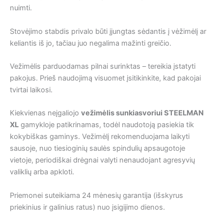
nuimti.
Stovėjimo stabdis privalo būti įjungtas sėdantis į vėžimėlį ar
keliantis iš jo, tačiau juo negalima mažinti greičio.
Vežimėlis parduodamas pilnai surinktas – tereikia įstatyti
pakojus. Prieš naudojimą visuomet įsitikinkite, kad pakojai
tvirtai laikosi.
Kiekvienas neįgaliojo
vežimėlis sunkiasvoriui STEELMAN
XL
gamykloje patikrinamas, todėl naudotoją pasiekia tik
kokybiškas gaminys. Vežimėlį rekomenduojama laikyti
sausoje, nuo tiesioginių saulės spindulių apsaugotoje
vietoje, periodiškai drėgnai valyti nenaudojant agresyvių
valiklių arba apkloti.
Priemonei suteikiama 24 mėnesių garantija (išskyrus
priekinius ir galinius ratus) nuo įsigijimo dienos.