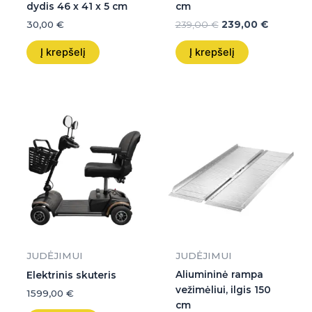
dydis 46 x 41 x 5 cm
cm
30,00
€
239,00
€
239,00
€
Į krepšelį
Į krepšelį
JUDĖJIMUI
JUDĖJIMUI
Aliumininė rampa
Elektrinis skuteris
vežimėliui, ilgis 150
1599,00
€
cm