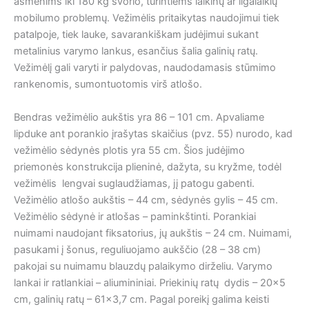
asmenims iki 180 kg svorio, turintiems laikinų ar ilgalaikių
mobilumo problemų. Vežimėlis pritaikytas naudojimui tiek
patalpoje, tiek lauke, savarankiškam judėjimui sukant
metalinius varymo lankus, esančius šalia galinių ratų.
Vežimėlį gali varyti ir palydovas, naudodamasis stūmimo
rankenomis, sumontuotomis virš atlošo.
Bendras vežimėlio aukštis yra 86 – 101 cm. Apvaliame
lipduke ant porankio įrašytas skaičius (pvz. 55) nurodo, kad
vežimėlio sėdynės plotis yra 55 cm. Šios judėjimo
priemonės konstrukcija plieninė, dažyta, su kryžme, todėl
vežimėlis lengvai suglaudžiamas, jį patogu gabenti.
Vežimėlio atlošo aukštis – 44 cm, sėdynės gylis – 45 cm.
Vežimėlio sėdynė ir atlošas – paminkštinti. Porankiai
nuimami naudojant fiksatorius, jų aukštis – 24 cm. Nuimami,
pasukami į šonus, reguliuojamo aukščio (28 – 38 cm)
pakojai su nuimamu blauzdų palaikymo dirželiu. Varymo
lankai ir ratlankiai – aliumininiai. Priekinių ratų dydis – 20×5
cm, galinių ratų – 61×3,7 cm. Pagal poreikį galima keisti