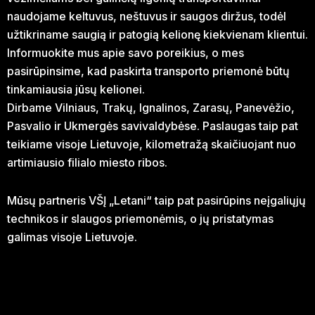
naudojame keltuvus, neštuvus ir saugos diržus, todėl
užtikriname saugią ir patogią kelionę kiekvienam klientui.
Informuokite mus apie savo poreikius, o mes
pasirūpinsime, kad paskirta transporto priemonė būtų
tinkamiausia jūsų kelionei.
Dirbame Vilniaus, Trakų, Ignalinos, Zarasų, Panevėžio,
Pasvalio ir Ukmergės savivaldybėse. Paslaugas taip pat
teikiame visoje Lietuvoje, kilometražą skaičiuojant nuo
artimiausio filialo miesto ribos.
Mūsų partneris VŠĮ „Letani“ taip pat pasirūpins neįgaliųjų
technikos ir slaugos priemonėmis, o jų pristatymas
galimas visoje Lietuvoje.