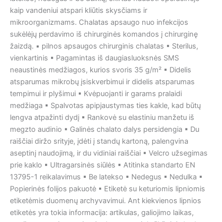
kaip vandeniui atspari kliūtis skysčiams ir
mikroorganizmams. Chalatas apsaugo nuo infekcijos
sukėlėjų perdavimo iš chirurginės komandos į chirurginę
žaizdą. ▪ pilnos apsaugos chirurginis chalatas ▪ Sterilus,
vienkartinis ▪ Pagamintas iš daugiasluoksnės SMS
neaustinės medžiagos, kurios svoris 35 g/m² ▪ Didelis
atsparumas mikrobų įsiskverbimui ir didelis atsparumas
tempimui ir plyšimui ▪ Kvėpuojanti ir garams pralaidi
medžiaga ▪ Spalvotas apipjaustymas ties kakle, kad būtų
lengva atpažinti dydį ▪ Rankovė su elastiniu manžetu iš
megzto audinio ▪ Galinės chalato dalys persidengia ▪ Du
raiščiai diržo srityje, įdėti į standų kartoną, palengvina
aseptinį naudojimą, ir du vidiniai raiščiai ▪ Velcro užsegimas
prie kaklo ▪ Ultragarsinės siūlės ▪ Atitinka standarto EN
13795-1 reikalavimus ▪ Be latekso ▪ Nedegus ▪ Nedulka ▪
Popierinės folijos pakuotė ▪ Etiketė su keturiomis lipniomis
etiketėmis duomenų archyvavimui. Ant kiekvienos lipnios
etiketės yra tokia informacija: artikulas, galiojimo laikas,