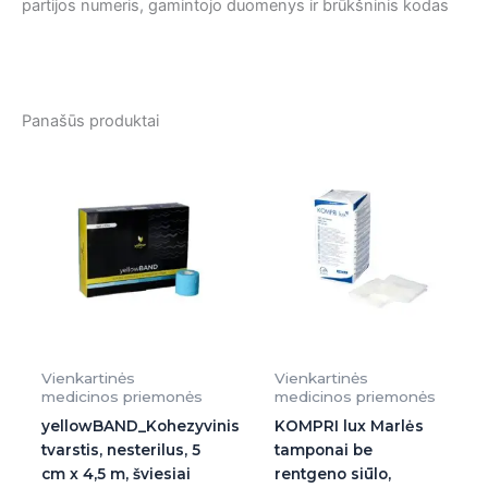
partijos numeris, gamintojo duomenys ir brūkšninis kodas
Panašūs produktai
Vienkartinės
Vienkartinės
medicinos priemonės
medicinos priemonės
yellowBAND_Kohezyvinis
KOMPRI lux Marlės
tvarstis, nesterilus, 5
tamponai be
cm x 4,5 m, šviesiai
rentgeno siūlo,