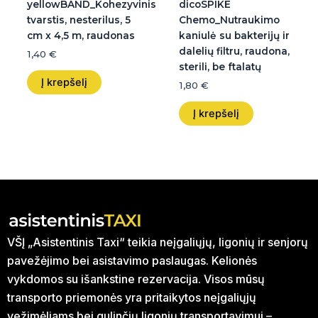
yellowBAND_Kohezyvinis
dicoSPIKE
tvarstis, nesterilus, 5
Chemo_Nutraukimo
cm x 4,5 m, raudonas
kaniulė su bakterijų ir
dalelių filtru, raudona,
1,40
€
sterili, be ftalatų
Į krepšelį
1,80
€
Į krepšelį
VŠĮ „Asistentinis Taxi“ teikia neįgaliųjų, ligonių ir senjorų
pavežėjimo bei asistavimo paslaugas. Kelionės
vykdomos su išankstine rezervacija. Visos mūsų
transporto priemonės yra pritaikytos neįgaliųjų
vežimėliams bei gulinčių ligonių transportavimui –