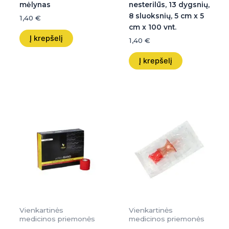
mėlynas
nesterilūs, 13 dygsnių,
8 sluoksnių, 5 cm x 5
1,40
€
cm x 100 vnt.
Į krepšelį
1,40
€
Į krepšelį
Vienkartinės
Vienkartinės
medicinos priemonės
medicinos priemonės