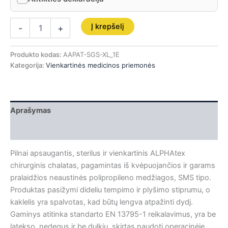
Į krepšelį
-
+
Produkto kodas:
AAPAT-SGS-XL_1E
Kategorija:
Vienkartinės medicinos priemonės
Aprašymas
Papildoma informacija
Pilnai apsaugantis, sterilus ir vienkartinis ALPHAtex
chirurginis chalatas, pagamintas iš kvėpuojančios ir garams
pralaidžios neaustinės polipropileno medžiagos, SMS tipo.
Produktas pasižymi dideliu tempimo ir plyšimo stiprumu, o
kaklelis yra spalvotas, kad būtų lengva atpažinti dydį.
Gaminys atitinka standarto EN 13795-1 reikalavimus, yra be
latekso, nedegus ir be dulkių, skirtas naudoti operacinėje