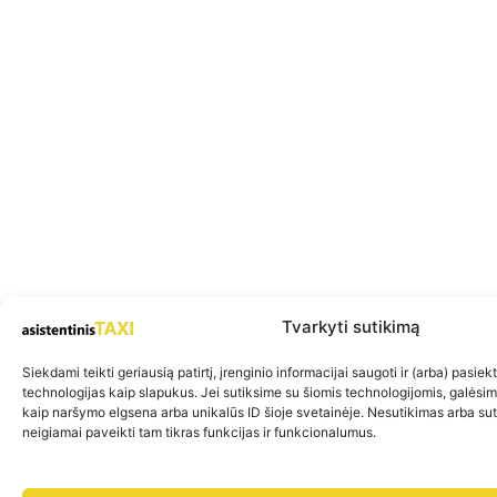
Tvarkyti sutikimą
Siekdami teikti geriausią patirtį, įrenginio informacijai saugoti ir (arba) pasie
technologijas kaip slapukus. Jei sutiksime su šiomis technologijomis, galėsi
kaip naršymo elgsena arba unikalūs ID šioje svetainėje. Nesutikimas arba su
neigiamai paveikti tam tikras funkcijas ir funkcionalumus.