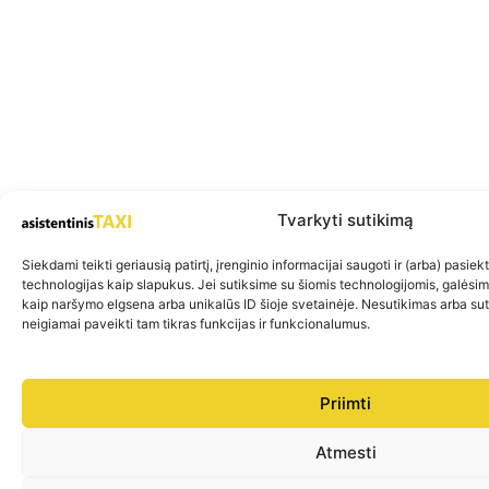
Tvarkyti sutikimą
Siekdami teikti geriausią patirtį, įrenginio informacijai saugoti ir (arba) pasie
technologijas kaip slapukus. Jei sutiksime su šiomis technologijomis, galėsi
kaip naršymo elgsena arba unikalūs ID šioje svetainėje. Nesutikimas arba su
neigiamai paveikti tam tikras funkcijas ir funkcionalumus.
Priimti
Atmesti