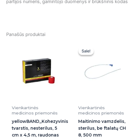
partijos numeris, gamintojo duomenys ir brūkšninis kodas
Panašūs produktai
Original
Current
price
price
Sale!
Sale!
was:
is:
0,40 €.
0,40 €.
Vienkartinės
Vienkartinės
medicinos priemonės
medicinos priemonės
yellowBAND_Kohezyvinis
Maitinimo vamzdelis,
tvarstis, nesterilus, 5
sterilus, be ftalatų CH
cm x 4,5 m, raudonas
8, 500 mm