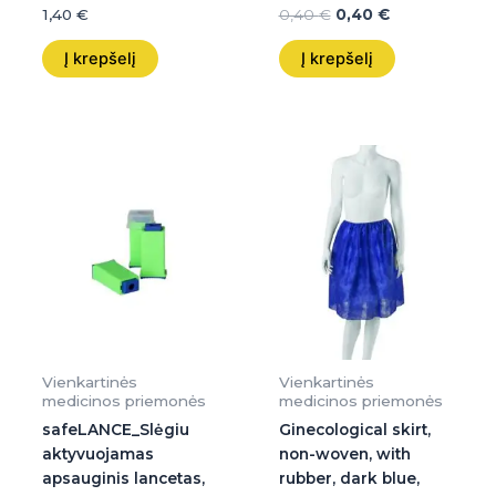
1,40
€
0,40
€
0,40
€
Į krepšelį
Į krepšelį
Vienkartinės
Vienkartinės
medicinos priemonės
medicinos priemonės
safeLANCE_Slėgiu
Ginecological skirt,
aktyvuojamas
non-woven, with
apsauginis lancetas,
rubber, dark blue,