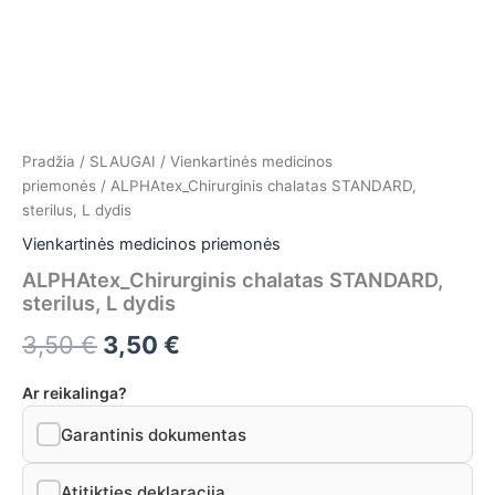
Pradžia
/
SLAUGAI
/
Vienkartinės medicinos
priemonės
/ ALPHAtex_Chirurginis chalatas STANDARD,
sterilus, L dydis
Vienkartinės medicinos priemonės
ALPHAtex_Chirurginis chalatas STANDARD,
sterilus, L dydis
3,50
€
3,50
€
Ar reikalinga?
Garantinis dokumentas
Atitikties deklaracija