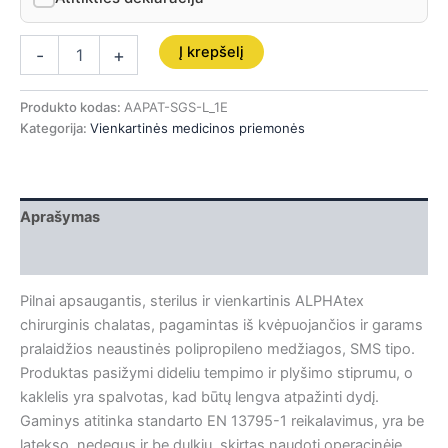
Į krepšelį
-
+
Produkto kodas:
AAPAT-SGS-L_1E
Kategorija:
Vienkartinės medicinos priemonės
Aprašymas
Papildoma informacija
Pilnai apsaugantis, sterilus ir vienkartinis ALPHAtex
chirurginis chalatas, pagamintas iš kvėpuojančios ir garams
pralaidžios neaustinės polipropileno medžiagos, SMS tipo.
Produktas pasižymi dideliu tempimo ir plyšimo stiprumu, o
kaklelis yra spalvotas, kad būtų lengva atpažinti dydį.
Gaminys atitinka standarto EN 13795-1 reikalavimus, yra be
latekso, nedegus ir be dulkių, skirtas naudoti operacinėje