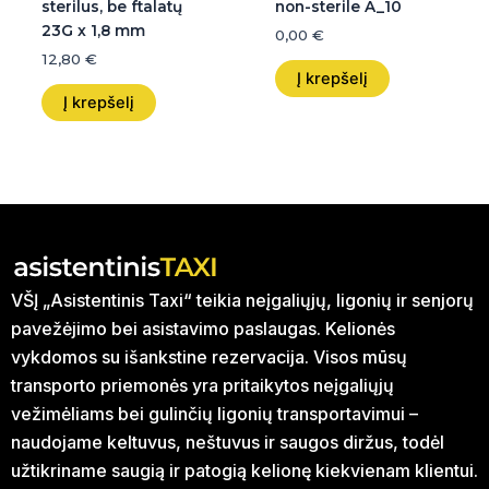
sterilus, be ftalatų
non-sterile A_10
23G x 1,8 mm
0,00
€
12,80
€
Į krepšelį
Į krepšelį
VŠĮ „Asistentinis Taxi“ teikia neįgaliųjų, ligonių ir senjorų
pavežėjimo bei asistavimo paslaugas. Kelionės
vykdomos su išankstine rezervacija. Visos mūsų
transporto priemonės yra pritaikytos neįgaliųjų
vežimėliams bei gulinčių ligonių transportavimui –
naudojame keltuvus, neštuvus ir saugos diržus, todėl
užtikriname saugią ir patogią kelionę kiekvienam klientui.