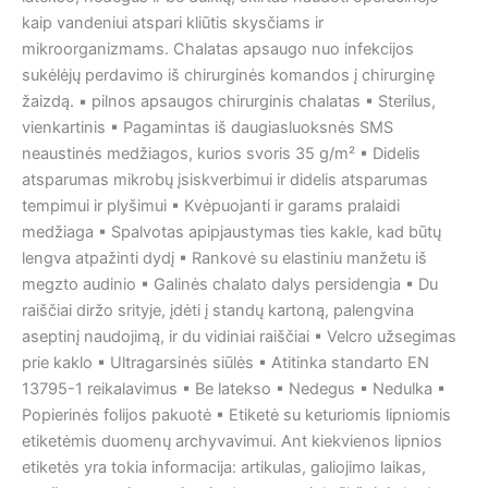
kaip vandeniui atspari kliūtis skysčiams ir
mikroorganizmams. Chalatas apsaugo nuo infekcijos
sukėlėjų perdavimo iš chirurginės komandos į chirurginę
žaizdą. ▪ pilnos apsaugos chirurginis chalatas ▪ Sterilus,
vienkartinis ▪ Pagamintas iš daugiasluoksnės SMS
neaustinės medžiagos, kurios svoris 35 g/m² ▪ Didelis
atsparumas mikrobų įsiskverbimui ir didelis atsparumas
tempimui ir plyšimui ▪ Kvėpuojanti ir garams pralaidi
medžiaga ▪ Spalvotas apipjaustymas ties kakle, kad būtų
lengva atpažinti dydį ▪ Rankovė su elastiniu manžetu iš
megzto audinio ▪ Galinės chalato dalys persidengia ▪ Du
raiščiai diržo srityje, įdėti į standų kartoną, palengvina
aseptinį naudojimą, ir du vidiniai raiščiai ▪ Velcro užsegimas
prie kaklo ▪ Ultragarsinės siūlės ▪ Atitinka standarto EN
13795-1 reikalavimus ▪ Be latekso ▪ Nedegus ▪ Nedulka ▪
Popierinės folijos pakuotė ▪ Etiketė su keturiomis lipniomis
etiketėmis duomenų archyvavimui. Ant kiekvienos lipnios
etiketės yra tokia informacija: artikulas, galiojimo laikas,