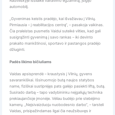
Radviliškyje išsilaikė vairavimo egzaminą, įsigijo
automobilį.
„Gyvenimas keistis pradėjo, kai išvažiavau į Vilnių.
Pirmiausia – į reabilitacijos cent­rą“, – pasakoja vaikinas.
Čia praleistas pusmetis Vaidui suteikė vilties, kad gali
susigrąžinti gyvenimą į savo rankas – iki devinto
prakaito mankštinosi, sportavo ir pastangos pradėjo
džiuginti.
Padės likimo bičiuliams
Vaidas apsisprendė – kraustysis į Vilnių, gyvens
savarankiškai. Išsinuomojo butą naujos statybos
name, fiziškai sustiprėjęs pats galėjo pasiekti liftą, butą.
Susirado darbą – tapo vadybininku neįgaliųjų technika
prekiaujančioje įmonėje. Vėliau budėjo prie stebėjimo
kamerų. „Neįsivaizduoju nuobodesnio darbo“, – tarsteli
Vaidas, prisipažindamas ilgai čia neužsibuvęs ir