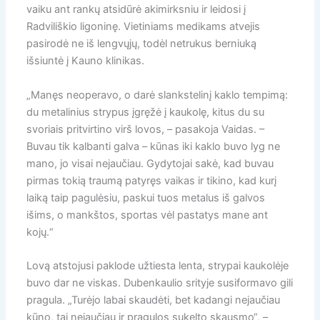
vaiku ant rankų atsidūrė akimirksniu ir leidosi į
Radviliškio ligoninę. Vietiniams medikams atvejis
pasirodė ne iš lengvųjų, todėl netrukus berniuką
išsiuntė į Kauno klinikas.
„Manęs neoperavo, o darė slankstelinį kaklo tempimą:
du metalinius strypus įgręžė į kaukolę, kitus du su
svoriais pritvirtino virš lovos, – pasakoja Vaidas. –
Buvau tik kalbanti galva – kūnas iki kaklo buvo lyg ne
mano, jo visai nejaučiau. Gydytojai sakė, kad buvau
pirmas tokią traumą patyręs vaikas ir tikino, kad kurį
laiką taip pagulėsiu, paskui tuos metalus iš galvos
išims, o mankštos, sportas vėl pastatys mane ant
kojų.“
Lovą atstojusi paklode užtiesta lenta, strypai kaukolėje
buvo dar ne viskas. Dubenkaulio srityje susiformavo gili
pragula. „Turėjo labai skaudėti, bet kadangi nejaučiau
kūno, tai nejaučiau ir pragulos sukelto skausmo“, –