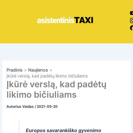
Pereiti
prie
turinio
Pradinis
Naujienos
Įkūrė verslą, kad padėtų likimo bičiuliams
Įkūrė verslą, kad padėtų
likimo bičiuliams
Autorius
Vaidas
/
2021-05-20
Europos savarankiško gyvenimo