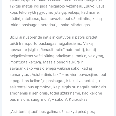
sanatorijoje. Po patirtos kaklo traumos Mindaugas jau
12-tus metus irgi juda neįgaliojo vežimėliu. „Buvo lūžusi
koja, teko vykti į gydymo įstaigą, reikėjo, kad mane,
sėdintį rateliuose, kas nuvežtų, bet už priimtiną kainą
tokios paslaugos neradau“, – sako Mindaugas.
Bičiuliai nusprendė imtis iniciatyvos ir patys pradėti
teikti transporto paslaugas neįgaliesiems. Viską
apsvarstę įsigijo „Renault trafic“ automobilį, turintį
neįgaliesiems vežti būtiną pritaikymą: rankinį valdymą,
įmontuotą keltuvą. Mažąją bendriją įkūrę ir
savarankiško verslo ėmęsi vaikinai sako, kad jų
sumanytas „Asistentinis taxi“ – ne vien pavėžėjimo, bet
ir pagalbos kelionėje paslauga. „Ir taksi vairuotojai, ir
asistentai bus apmokyti, kaip elgtis su negalią turinčiais
žmonėmis ir senjorais, todėl užtikriname, kad kelionė
bus maloni, saugi ir ori“, – sako V. Kuliauskas.
„Asistentinį taxi“ bus galima užsisakyti prieš porą