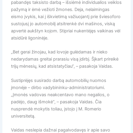
pabandęs taksisto darbą – išsiėmė individualios veiklos
pažymą ir ėmė vežioti žmones. Deja, nelaimingas
eismo įvykis, kai į iškvietimą važiuojantį prie šviesoforo
sustojusį jo automobilį atsitrenkė dvi mašinos, viską
apvertė aukštyn kojom. Stip­riai nukentėjęs vaikinas vėl
atsidūrė ligoninėje.
„Bet gerai žinojau, kad lovoje gulėdamas ir nieko
nedarydamas greitai prarasiu visą įdirbį. Šįkart prireikė
trijų mėnesių, kad atsistatyčiau“, – pasakoja Vaidas.
Sustiprėjęs susirado darbą automobilių nuomos
įmonėje – dirbo vadybininku-administratoriumi.
„Įmonės vadovas neakcentavo mano negalios, o
padėjo, daug išmokė“, – pasakoja Vaidas. Čia
nusprendė mokytis toliau, įstojo į M. Romerio
universitetą.
Vaidas neslepia dažnai pagalvodavęs ir apie savo