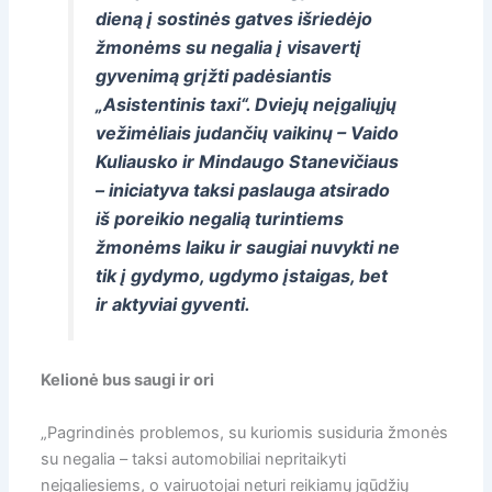
dieną į sostinės gatves išriedėjo
žmonėms su negalia į visavertį
gyvenimą grįžti padėsiantis
„Asistentinis taxi“. Dviejų neįgaliųjų
vežimėliais judančių vaikinų – Vaido
Kuliausko ir Mindaugo Stanevičiaus
– iniciatyva taksi paslauga atsirado
iš poreikio negalią turintiems
žmonėms laiku ir saugiai nuvykti ne
tik į gydymo, ugdymo įstaigas, bet
ir aktyviai gyventi.
Kelionė bus saugi ir ori
„Pagrindinės problemos, su kuriomis susiduria žmonės
su negalia – taksi automobiliai nepritaikyti
neįgaliesiems, o vairuotojai neturi reikiamų įgūdžių