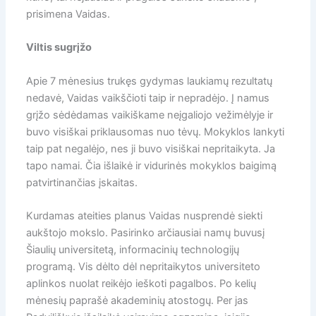
prisimena Vaidas.
Viltis sugrįžo
Apie 7 mėnesius trukęs gydymas laukiamų rezultatų
nedavė, Vaidas vaikščioti taip ir nepradėjo. Į namus
grįžo sėdėdamas vaikiškame neįgaliojo vežimėlyje ir
buvo visiškai priklausomas nuo tėvų. Mokyklos lankyti
taip pat negalėjo, nes ji buvo visiškai nepritaikyta. Ja
tapo namai. Čia išlaikė ir vidurinės mokyklos baigimą
patvirtinančias įskaitas.
Kurdamas ateities planus Vaidas nusprendė siekti
aukštojo mokslo. Pasirinko arčiausiai namų buvusį
Šiaulių universitetą, informacinių technologijų
programą. Vis dėlto dėl nepritaikytos universiteto
aplinkos nuolat reikėjo ieškoti pagalbos. Po kelių
mėnesių paprašė akademinių atostogų. Per jas