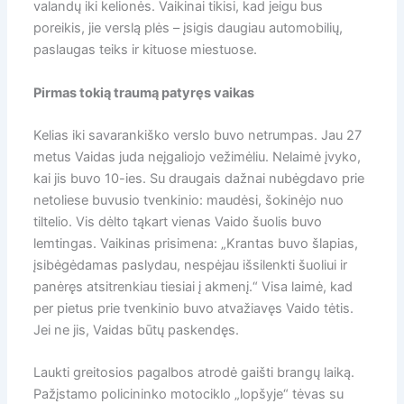
valandų iki kelionės. Vaikinai tikisi, kad jeigu bus
poreikis, jie verslą plės – įsigis daugiau automobilių,
paslaugas teiks ir kituose miestuose.
Pirmas tokią traumą patyręs vaikas
Kelias iki savarankiško verslo buvo netrumpas. Jau 27
metus Vaidas juda neįgaliojo vežimėliu. Nelaimė įvyko,
kai jis buvo 10-ies. Su draugais dažnai nubėgdavo prie
netoliese buvusio tvenkinio: maudėsi, šokinėjo nuo
tiltelio. Vis dėlto tąkart vienas Vaido šuolis buvo
lemtingas. Vaikinas prisimena: „Krantas buvo šlapias,
įsibėgėdamas paslydau, nespėjau išsilenkti šuoliui ir
panėręs atsitrenkiau tiesiai į akmenį.“ Visa laimė, kad
per pietus prie tvenkinio buvo atvažiavęs Vaido tėtis.
Jei ne jis, Vaidas būtų paskendęs.
Laukti greitosios pagalbos atrodė gaišti brangų laiką.
Pažįstamo policininko motociklo „lopšyje“ tėvas su