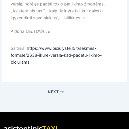
verslą, norėjęs padėti tokio pat likimo žmonėms.
„Asistentinis taxi“ – kaip tik ir yra tai, kur galėsiu
įgyvendinti savo siekius“, – įsitikinęs jis.
Aldona DELTUVAITĖ
Šaltinis:
https://www.biciulyste.lt/lt/sekmes-
formule/2638-ikure-versla-kad-padetu-likimo-
biciuliams
NEXT