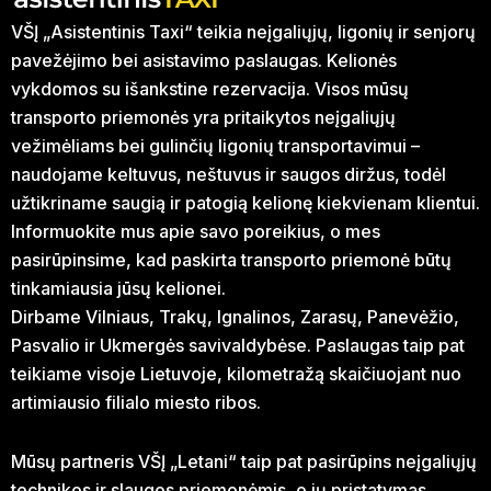
VŠĮ „Asistentinis Taxi“ teikia neįgaliųjų, ligonių ir senjorų
pavežėjimo bei asistavimo paslaugas. Kelionės
vykdomos su išankstine rezervacija. Visos mūsų
transporto priemonės yra pritaikytos neįgaliųjų
vežimėliams bei gulinčių ligonių transportavimui –
naudojame keltuvus, neštuvus ir saugos diržus, todėl
užtikriname saugią ir patogią kelionę kiekvienam klientui.
Informuokite mus apie savo poreikius, o mes
pasirūpinsime, kad paskirta transporto priemonė būtų
tinkamiausia jūsų kelionei.
Dirbame Vilniaus, Trakų, Ignalinos, Zarasų, Panevėžio,
Pasvalio ir Ukmergės savivaldybėse. Paslaugas taip pat
teikiame visoje Lietuvoje, kilometražą skaičiuojant nuo
artimiausio filialo miesto ribos.
Mūsų partneris VŠĮ „Letani“ taip pat pasirūpins neįgaliųjų
technikos ir slaugos priemonėmis, o jų pristatymas