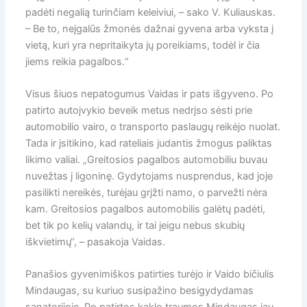
padėti negalią turinčiam keleiviui, – sako V. Kuliauskas.
– Be to, neįgalūs žmonės dažnai gyvena arba vyksta į
vietą, kuri yra nepritaikyta jų poreikiams, todėl ir čia
jiems reikia pagalbos.“
Visus šiuos nepatogumus Vaidas ir pats išgyveno. Po
patirto autoįvykio beveik metus nedrįso sėsti prie
automobilio vairo, o transporto paslaugų reikėjo nuolat.
Tada ir įsitikino, kad rateliais judantis žmogus paliktas
likimo valiai. „Greitosios pagalbos automobiliu buvau
nuvežtas į ligoninę. Gydytojams nusprendus, kad joje
pasilikti nereikės, turėjau grįžti namo, o parvežti nėra
kam. Greitosios pagalbos automobilis galėtų padėti,
bet tik po kelių valandų, ir tai jeigu nebus skubių
iškvietimų“, – pasakoja Vaidas.
Panašios gyvenimiškos patirties turėjo ir Vaido bičiulis
Mindaugas, su kuriuo susipažino besigydydamas