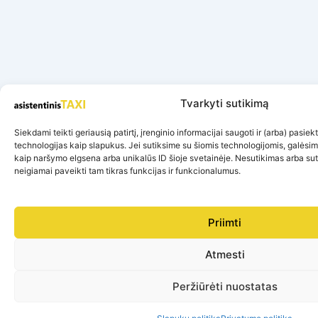
Tvarkyti sutikimą
Siekdami teikti geriausią patirtį, įrenginio informacijai saugoti ir (arba) pasie
technologijas kaip slapukus. Jei sutiksime su šiomis technologijomis, galėsi
kaip naršymo elgsena arba unikalūs ID šioje svetainėje. Nesutikimas arba su
neigiamai paveikti tam tikras funkcijas ir funkcionalumus.
Priimti
Atmesti
Peržiūrėti nuostatas