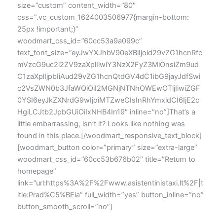
size=”custom” content_width=”80″
css=”.vc_custom_1624003506977{margin-bottom:
25px !important;}”
woodmart_css_id=”60cc53a9a099c”
text_font_size=”eyJwYXJhbV90eXBlIjoid29vZG1hcnRfc
mVzcG9uc2l2ZV9zaXplIiwiY3NzX2FyZ3MiOnsiZm9ud
C1zaXplIjpbIiAud29vZG1hcnQtdGV4dC1ibG9jayJdfSwi
c2VsZWN0b3JfaWQiOiI2MGNjNTNhOWEwOTljIiwiZGF
0YSI6eyJkZXNrdG9wIjoiMTZweCIsInRhYmxldCI6IjE2c
HgiLCJtb2JpbGUiOiIxNHB4In19″ inline=”no”]That’s a
little embarrassing, isn’t it? Looks like nothing was
found in this place.[/woodmart_responsive_text_block]
[woodmart_button color=”primary” size=”extra-large”
woodmart_css_id=”60cc53b676b02″ title=”Return to
homepage”
link=”url:https%3A%2F%2Fwww.asistentinistaxi.lt%2F|t
itle:Prad%C5%BEia” full_width=”yes” button_inline=”no”
button_smooth_scroll=”no”]