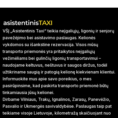
VŠĮ „Asistentinis Taxi“ teikia neįgaliųjų, ligonių ir senjorų
pavežėjimo bei asistavimo paslaugas. Kelionės
vykdomos su išankstine rezervacija. Visos mūsų
transporto priemonės yra pritaikytos neįgaliųjų
vežimėliams bei gulinčių ligonių transportavimui –
naudojame keltuvus, neštuvus ir saugos diržus, todėl
užtikriname saugią ir patogią kelionę kiekvienam klientui.
Informuokite mus apie savo poreikius, o mes
pasirūpinsime, kad paskirta transporto priemonė būtų
tinkamiausia jūsų kelionei.
Dirbame Vilniaus, Trakų, Ignalinos, Zarasų, Panevėžio,
Pasvalio ir Ukmergės savivaldybėse. Paslaugas taip pat
teikiame visoje Lietuvoje, kilometražą skaičiuojant nuo