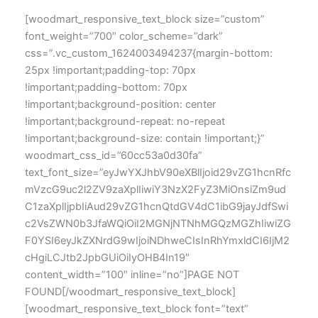
[woodmart_responsive_text_block size=”custom”
font_weight=”700″ color_scheme=”dark”
css=”.vc_custom_1624003494237{margin-bottom:
25px !important;padding-top: 70px
!important;padding-bottom: 70px
!important;background-position: center
!important;background-repeat: no-repeat
!important;background-size: contain !important;}”
woodmart_css_id=”60cc53a0d30fa”
text_font_size=”eyJwYXJhbV90eXBlIjoid29vZG1hcnRfc
mVzcG9uc2l2ZV9zaXplIiwiY3NzX2FyZ3MiOnsiZm9ud
C1zaXplIjpbIiAud29vZG1hcnQtdGV4dC1ibG9jayJdfSwi
c2VsZWN0b3JfaWQiOiI2MGNjNTNhMGQzMGZhIiwiZG
F0YSI6eyJkZXNrdG9wIjoiNDhweCIsInRhYmxldCI6IjM2
cHgiLCJtb2JpbGUiOiIyOHB4In19″
content_width=”100″ inline=”no”]PAGE NOT
FOUND[/woodmart_responsive_text_block]
[woodmart_responsive_text_block font=”text”