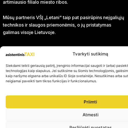
artimiausio filialo miesto ribos.
Mūsų partneris VŠĮ „Letani“ taip pat pasirūpins neįgaliųjų
technikos ir slaugos priemonėmis, o jų pristatymas
galimas visoje Lietuvoje.
Tvarkyti sutikimą
Siekdami teikti geriausią patirtį, įrenginio informacijai saugoti ir (arba) pasie
technologijas kaip slapukus. Jei sutiksime su šiomis technologijomis, galėsi
kaip naršymo elgsena arba unikalūs ID šioje svetainėje. Nesutikimas arba su
neigiamai paveikti tam tikras funkcijas ir funkcionalumus.
Priimti
Atmesti
Peržiūrėti nuostatas