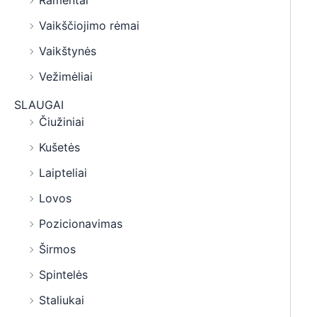
Ramentai
Vaikščiojimo rėmai
Vaikštynės
Vežimėliai
SLAUGAI
Čiužiniai
Kušetės
Laipteliai
Lovos
Pozicionavimas
Širmos
Spintelės
Staliukai