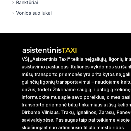
Ranktūriai
Vonios suoliukai
VŠĮ „Asistentinis Taxi“ teikia neįgaliųjų, ligonių i
asistavimo paslaugas. Kelionės vykdomos su išank
mūsų transporto priemonės yra pritaikytos neįgal
gulinčių ligonių transportavimui – naudojame kelt
diržus, todėl užtikriname saugią ir patogią kelionę
Informuokite mus apie savo poreikius, o mes pasi
transporto priemonė būtų tinkamiausia jūsų kelion
Dirbame Vilniaus, Trakų, Ignalinos, Zarasų, Panev
savivaldybėse. Paslaugas taip pat teikiame visoje
skaičiuojant nuo artimiausio filialo miesto ribos.