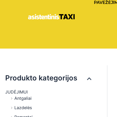
PAVEŽĖJI
Pereiti
prie
turinio
Produkto kategorijos
JUDĖJIMUI
Antgaliai
Lazdelės