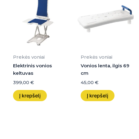
Prekės voniai
Prekės voniai
Elektrinis vonios
Vonios lenta, ilgis 69
keltuvas
cm
399,00
€
45,00
€
Į krepšelį
Į krepšelį