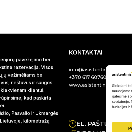
KONTAKTAI
r senjorų pavežėjimo bei
stine rezervacija. Visos
info@asistentinistaxi.lt
iųjų vežimėliams bei
+370 617 60760
uvus, neštuvus ir saugos
www.asistentinistaxi.lt
Siekdami teik
 kiekvienam klientui.
naudojame to
galėsime ap
rūpinsime, kad paskirta
svetainėje. 
ei.
funkcijas ir
ėžio, Pasvalio ir Ukmergės
 Lietuvoje, kilometražą
EL. PAŠTU ATSA
P