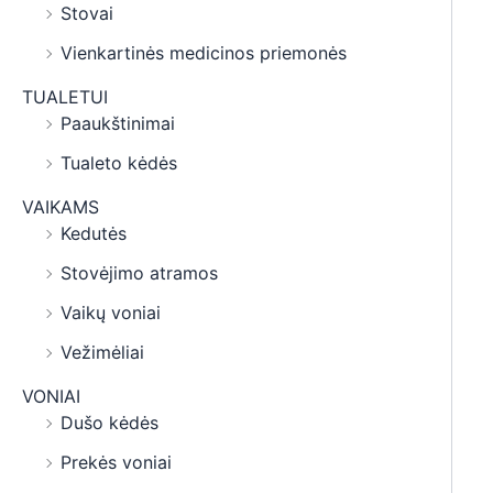
Stovai
Vienkartinės medicinos priemonės
TUALETUI
Paaukštinimai
Tualeto kėdės
VAIKAMS
Kedutės
Stovėjimo atramos
Vaikų voniai
Vežimėliai
VONIAI
Dušo kėdės
Prekės voniai