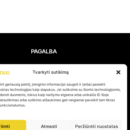
PAGALBA
Privatumo politika
Tvarkyti sutikimą
Pirkimo – pardavimo taisyklės
Prekių grąžinimas ir garantijos
ti geriausią patirtį, įrenginio informacijai saugoti ir (arba) pasiekti
kias technologijas kaip slapukus. Jei sutiksime su šiomis technologijomis,
doroti duomenis, tokius kaip naršymo elgsena arba unikalūs ID šioje
Nesutikimas arba sutikimo atšaukimas gali neigiamai paveikti tam tikras
 funkcionalumus.
KOME PER 24H
riimti
Atmesti
Peržiūrėti nuostatas