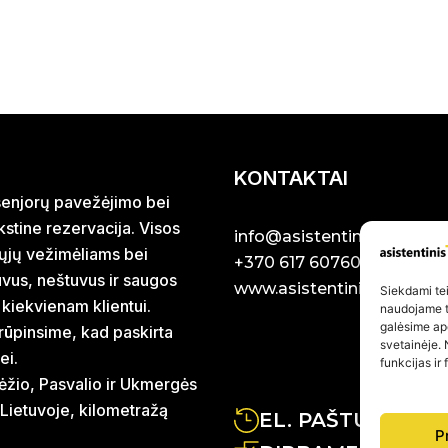
KONTAKTAI
r senjorų pavežėjimo bei
stine rezervacija. Visos
info@asistentinistaxi.lt
iųjų vežimėliams bei
+370 617 60760
uvus, neštuvus ir saugos
www.asistentinistaxi.lt
Siekdami teik
 kiekvienam klientui.
naudojame to
galėsime ap
rūpinsime, kad paskirta
svetainėje. 
ei.
funkcijas ir
ėžio, Pasvalio ir Ukmergės
 Lietuvoje, kilometražą
EL. PAŠTU ATSA
P