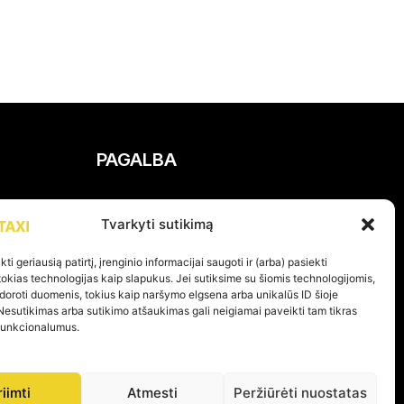
PAGALBA
Privatumo politika
Tvarkyti sutikimą
Pirkimo – pardavimo taisyklės
Prekių grąžinimas ir garantijos
ti geriausią patirtį, įrenginio informacijai saugoti ir (arba) pasiekti
kias technologijas kaip slapukus. Jei sutiksime su šiomis technologijomis,
doroti duomenis, tokius kaip naršymo elgsena arba unikalūs ID šioje
Nesutikimas arba sutikimo atšaukimas gali neigiamai paveikti tam tikras
 funkcionalumus.
KOME PER 24H
riimti
Atmesti
Peržiūrėti nuostatas