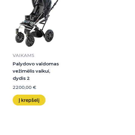
VAIKAMS
Palydovo valdomas
vežimėlis vaikui,
dydis 2
2200,00
€
Į krepšelį