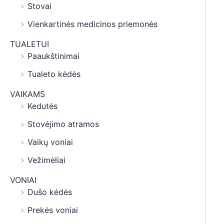
Stovai
Vienkartinės medicinos priemonės
TUALETUI
Paaukštinimai
Tualeto kėdės
VAIKAMS
Kedutės
Stovėjimo atramos
Vaikų voniai
Vežimėliai
VONIAI
Dušo kėdės
Prekės voniai