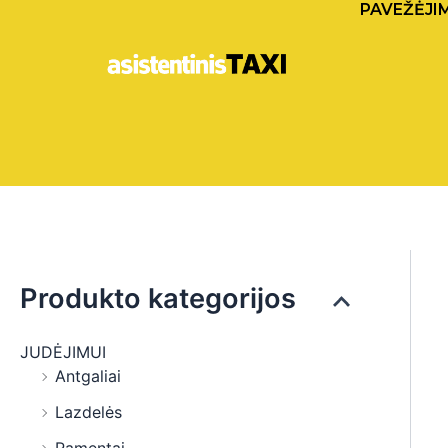
PAVEŽĖJI
Pereiti
prie
turinio
Produkto kategorijos
JUDĖJIMUI
Antgaliai
Lazdelės