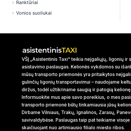
Ranktūriai
Vonios suoliukai
VŠĮ „Asistentinis Taxi“ teikia neįgaliųjų, ligonių i
asistavimo paslaugas. Kelionės vykdomos su išank
mūsų transporto priemonės yra pritaikytos neįgal
gulinčių ligonių transportavimui – naudojame kelt
diržus, todėl užtikriname saugią ir patogią kelionę
Informuokite mus apie savo poreikius, o mes pasi
transporto priemonė būtų tinkamiausia jūsų kelion
Dirbame Vilniaus, Trakų, Ignalinos, Zarasų, Panev
savivaldybėse. Paslaugas taip pat teikiame visoje
skaičiuojant nuo artimiausio filialo miesto ribos.