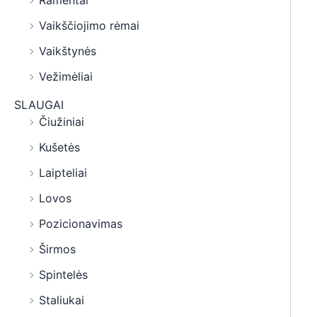
Ramentai
Vaikščiojimo rėmai
Vaikštynės
Vežimėliai
SLAUGAI
Čiužiniai
Kušetės
Laipteliai
Lovos
Pozicionavimas
Širmos
Spintelės
Staliukai