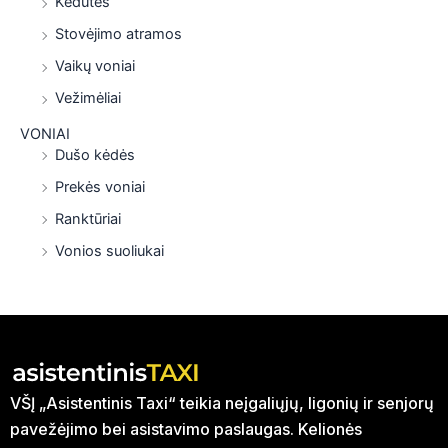
Kedutės
Stovėjimo atramos
Vaikų voniai
Vežimėliai
VONIAI
Dušo kėdės
Prekės voniai
Ranktūriai
Vonios suoliukai
VŠĮ „Asistentinis Taxi“ teikia neįgaliųjų, ligonių ir senjorų
pavežėjimo bei asistavimo paslaugas. Kelionės