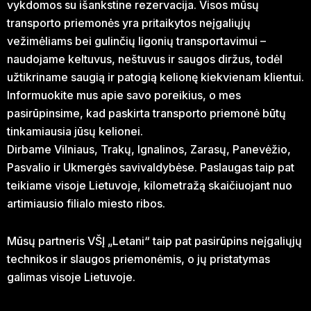
vykdomos su išankstine rezervacija. Visos mūsų
transporto priemonės yra pritaikytos neįgaliųjų
vežimėliams bei gulinčių ligonių transportavimui –
naudojame keltuvus, neštuvus ir saugos diržus, todėl
užtikriname saugią ir patogią kelionę kiekvienam klientui.
Informuokite mus apie savo poreikius, o mes
pasirūpinsime, kad paskirta transporto priemonė būtų
tinkamiausia jūsų kelionei.
Dirbame Vilniaus, Trakų, Ignalinos, Zarasų, Panevėžio,
Pasvalio ir Ukmergės savivaldybėse. Paslaugas taip pat
teikiame visoje Lietuvoje, kilometražą skaičiuojant nuo
artimiausio filialo miesto ribos.
Mūsų partneris VŠĮ „Letani“ taip pat pasirūpins neįgaliųjų
technikos ir slaugos priemonėmis, o jų pristatymas
galimas visoje Lietuvoje.