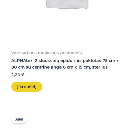
Vienkartinės medicinos priemonės
ALPHAtex_2 sluoksnių epidūrinis paklotas 75 cm x
80 cm su centrine anga 6 cm x 15 cm, sterilus
2,20
€
Į krepšelį
Original
Current
price
price
Sale!
was:
is:
3,50 €.
3,50 €.