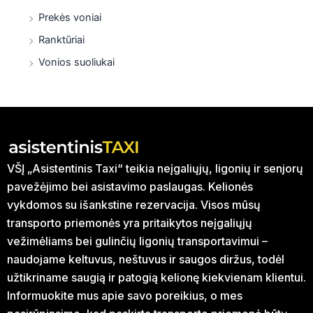
Prekės voniai
Ranktūriai
Vonios suoliukai
VŠĮ „Asistentinis Taxi“ teikia neįgaliųjų, ligonių ir senjorų
pavežėjimo bei asistavimo paslaugas. Kelionės
vykdomos su išankstine rezervacija. Visos mūsų
transporto priemonės yra pritaikytos neįgaliųjų
vežimėliams bei gulinčių ligonių transportavimui –
naudojame keltuvus, neštuvus ir saugos diržus, todėl
užtikriname saugią ir patogią kelionę kiekvienam klientui.
Informuokite mus apie savo poreikius, o mes