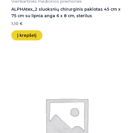
Vienkartinės medicinos priemonės
ALPHAtex_2 sluoksnių chirurginis paklotas 45 cm x
75 cm su lipnia anga 6 x 8 cm, sterilus
1,10
€
Į krepšelį