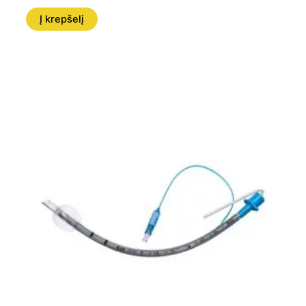
Į krepšelį