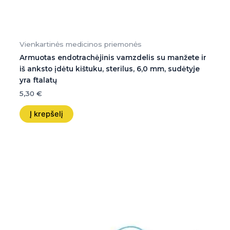
Vienkartinės medicinos priemonės
Armuotas endotrachėjinis vamzdelis su manžete ir
iš anksto įdėtu kištuku, sterilus, 6,0 mm, sudėtyje
yra ftalatų
5,30
€
Į krepšelį