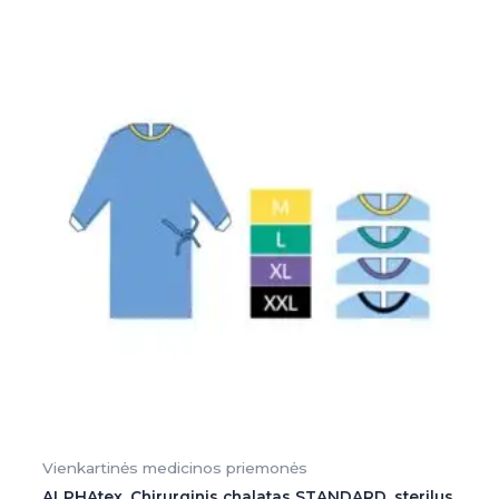
Vienkartinės medicinos priemonės
ALPHAtex_Chirurginis chalatas STANDARD, sterilus,