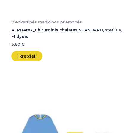
Vienkartinės medicinos priemonės
ALPHAtex_Chirurginis chalatas STANDARD, sterilus,
M dydis
3,60
€
Į krepšelį