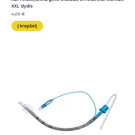
XXL dydis
4,00
€
Į krepšelį