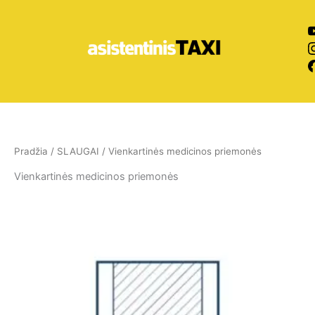
Pereiti
prie
turinio
Pradžia
/
SLAUGAI
/ Vienkartinės medicinos priemonės
Vienkartinės medicinos priemonės