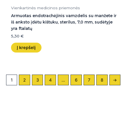
Vienkartinės medicinos priemonės
Armuotas endotrachėjinis vamzdelis su manžete ir
iš anksto įdėtu kištuku, sterilus, 7,0 mm, sudėtyje
yra ftalatų
5,30
€
Į krepšelį
1
2
3
4
…
6
7
8
→