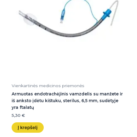
Vienkartinės medicinos priemonės
Armuotas endotrachėjinis vamzdelis su manžete ir
iš anksto įdėtu kištuku, sterilus, 6,5 mm, sudėtyje
yra ftalatų
5,30
€
Į krepšelį