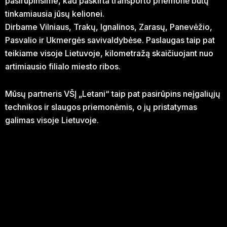
pasirūpinsime, kad paskirta transporto priemonė būtų
tinkamiausia jūsų kelionei.
Dirbame Vilniaus, Trakų, Ignalinos, Zarasų, Panevėžio,
Pasvalio ir Ukmergės savivaldybėse. Paslaugas taip pat
teikiame visoje Lietuvoje, kilometražą skaičiuojant nuo
artimiausio filialo miesto ribos.
Mūsų partneris VŠĮ „Letani“ taip pat pasirūpins neįgaliųjų
technikos ir slaugos priemonėmis, o jų pristatymas
galimas visoje Lietuvoje.