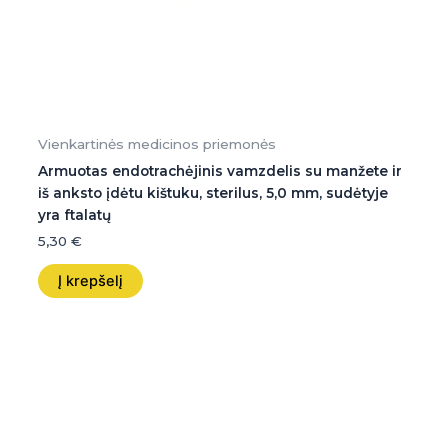
Vienkartinės medicinos priemonės
Armuotas endotrachėjinis vamzdelis su manžete ir
iš anksto įdėtu kištuku, sterilus, 5,0 mm, sudėtyje
yra ftalatų
5,30
€
Į krepšelį