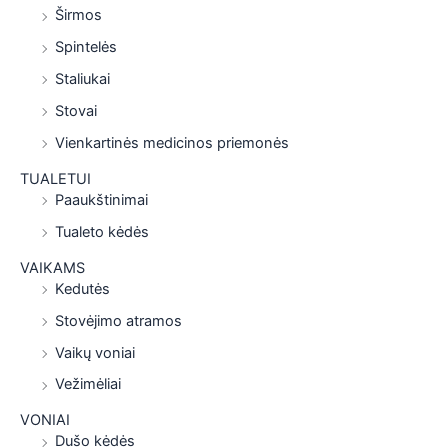
Širmos
Spintelės
Staliukai
Stovai
Vienkartinės medicinos priemonės
TUALETUI
Paaukštinimai
Tualeto kėdės
VAIKAMS
Kedutės
Stovėjimo atramos
Vaikų voniai
Vežimėliai
VONIAI
Dušo kėdės