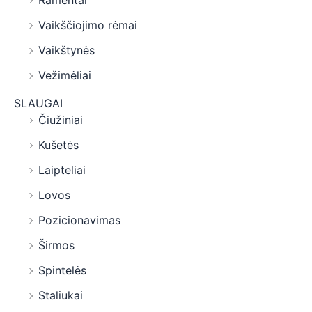
Ramentai
Vaikščiojimo rėmai
Vaikštynės
Vežimėliai
SLAUGAI
Čiužiniai
Kušetės
Laipteliai
Lovos
Pozicionavimas
Širmos
Spintelės
Staliukai