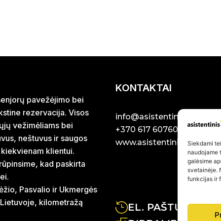
KONTAKTAI
r senjorų pavežėjimo bei
stine rezervacija. Visos
info@asistentinistaxi.lt
iųjų vežimėliams bei
+370 617 60760
uvus, neštuvus ir saugos
www.asistentinistaxi.lt
Siekdami teik
 kiekvienam klientui.
naudojame to
galėsime ap
rūpinsime, kad paskirta
svetainėje. 
ei.
funkcijas ir
ėžio, Pasvalio ir Ukmergės
 Lietuvoje, kilometražą
EL. PAŠTU ATSA
P