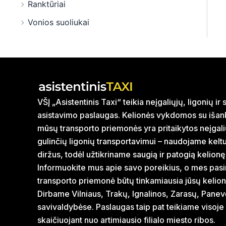
Ranktūriai
Vonios suoliukai
VŠĮ „Asistentinis Taxi“ teikia neįgaliųjų, ligonių i
asistavimo paslaugas. Kelionės vykdomos su išank
mūsų transporto priemonės yra pritaikytos neįgal
gulinčių ligonių transportavimui – naudojame kelt
diržus, todėl užtikriname saugią ir patogią kelionę
Informuokite mus apie savo poreikius, o mes pasi
transporto priemonė būtų tinkamiausia jūsų kelion
Dirbame Vilniaus, Trakų, Ignalinos, Zarasų, Panev
savivaldybėse. Paslaugas taip pat teikiame visoje
skaičiuojant nuo artimiausio filialo miesto ribos.