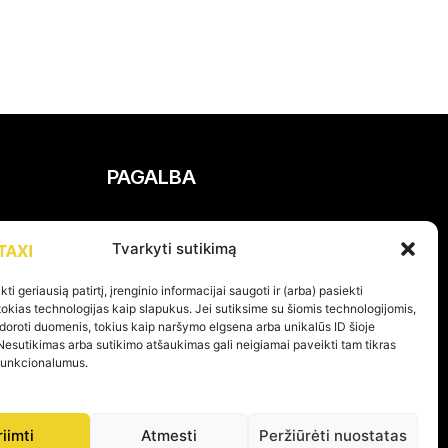
PAGALBA
Privatumo politika
Tvarkyti sutikimą
Pirkimo – pardavimo taisyklės
Prekių grąžinimas ir garantijos
ti geriausią patirtį, įrenginio informacijai saugoti ir (arba) pasiekti
kias technologijas kaip slapukus. Jei sutiksime su šiomis technologijomis,
doroti duomenis, tokius kaip naršymo elgsena arba unikalūs ID šioje
Nesutikimas arba sutikimo atšaukimas gali neigiamai paveikti tam tikras
 funkcionalumus.
KOME PER 24H
riimti
Atmesti
Peržiūrėti nuostatas