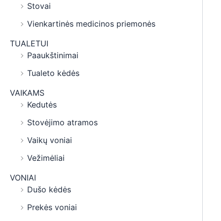
Stovai
Vienkartinės medicinos priemonės
TUALETUI
Paaukštinimai
Tualeto kėdės
VAIKAMS
Kedutės
Stovėjimo atramos
Vaikų voniai
Vežimėliai
VONIAI
Dušo kėdės
Prekės voniai