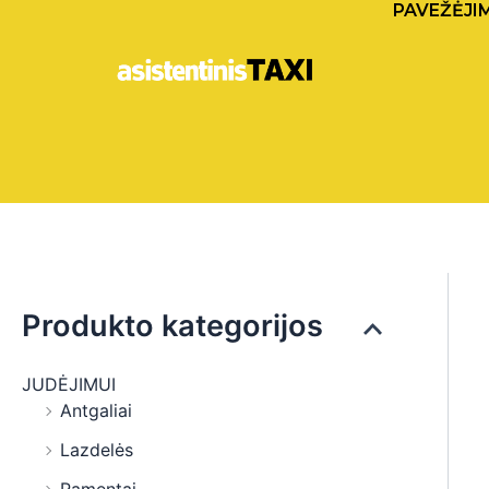
PAVEŽĖJI
Pereiti
prie
turinio
Produkto kategorijos
JUDĖJIMUI
Antgaliai
Lazdelės