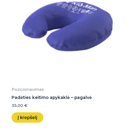
Pozicionavimas
Padėties keitimo apykaklė – pagalvė
35,00
€
Į krepšelį