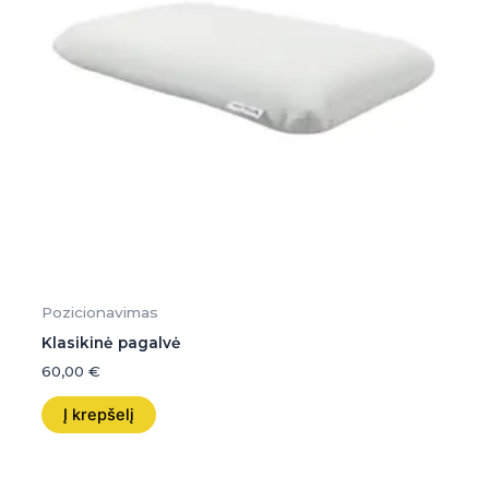
Pozicionavimas
Klasikinė pagalvė
60,00
€
Į krepšelį