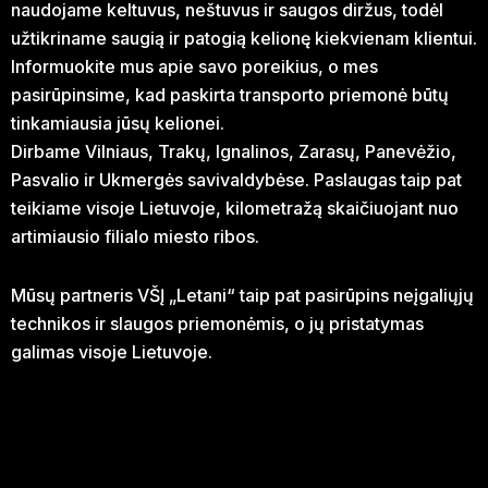
naudojame keltuvus, neštuvus ir saugos diržus, todėl
užtikriname saugią ir patogią kelionę kiekvienam klientui.
Informuokite mus apie savo poreikius, o mes
pasirūpinsime, kad paskirta transporto priemonė būtų
tinkamiausia jūsų kelionei.
Dirbame Vilniaus, Trakų, Ignalinos, Zarasų, Panevėžio,
Pasvalio ir Ukmergės savivaldybėse. Paslaugas taip pat
teikiame visoje Lietuvoje, kilometražą skaičiuojant nuo
artimiausio filialo miesto ribos.
Mūsų partneris VŠĮ „Letani“ taip pat pasirūpins neįgaliųjų
technikos ir slaugos priemonėmis, o jų pristatymas
galimas visoje Lietuvoje.