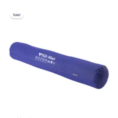
Original
Current
price
price
Sale!
was:
is:
75,00 €.
75,00 €.