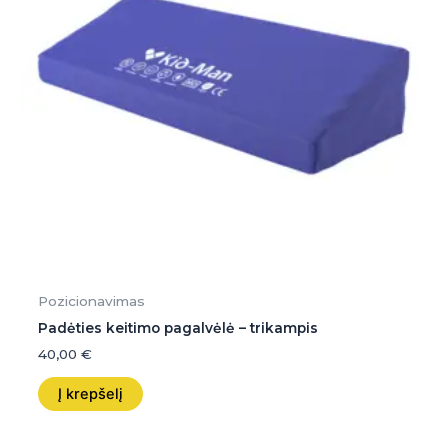
Pozicionavimas
Padėties keitimo pagalvėlė – trikampis
40,00
€
Į krepšelį