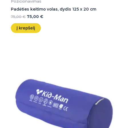
Pozicionavimas
Padėties keitimo volas, dydis 125 x 20 cm
75,00
€
75,00
€
Į krepšelį