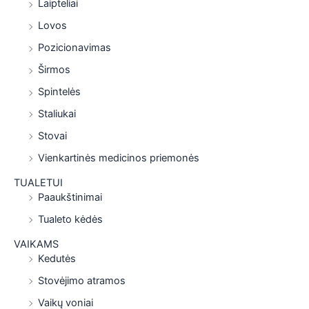
Laipteliai
Lovos
Pozicionavimas
Širmos
Spintelės
Staliukai
Stovai
Vienkartinės medicinos priemonės
TUALETUI
Paaukštinimai
Tualeto kėdės
VAIKAMS
Kedutės
Stovėjimo atramos
Vaikų voniai