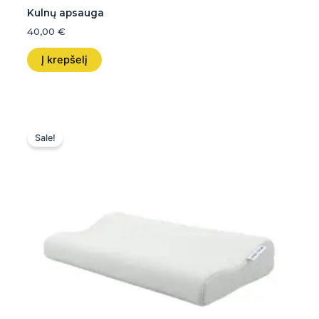
Kulnų apsauga
40,00
€
Į krepšelį
Original
Current
price
price
Sale!
was:
is:
55,00 €.
54,99 €.