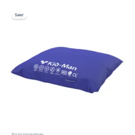
Original
Current
price
price
Sale!
was:
is:
50,00 €.
50,00 €.
Pozicionavimas