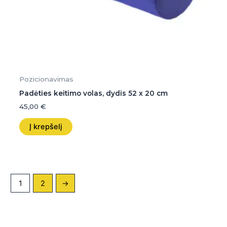
Pozicionavimas
Padėties keitimo volas, dydis 52 x 20 cm
45,00
€
Į krepšelį
1
2
→