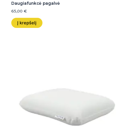
Daugiafunkcė pagalvė
65,00
€
Į krepšelį