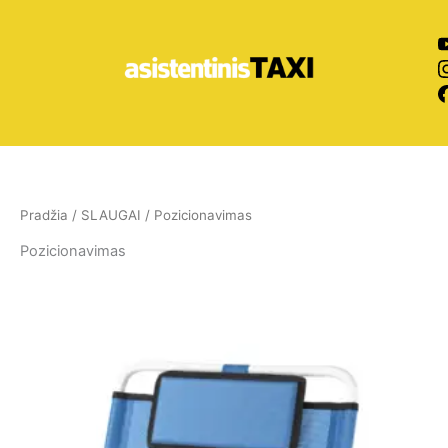
Pereiti
prie
turinio
Pradžia
/
SLAUGAI
/ Pozicionavimas
Pozicionavimas