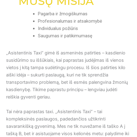
MŪSŲ MISIJA
Pagarba ir žmogiškumas
Profesionalumas ir atsakomybė
Individualus požiūris
Saugumas ir patikimumasę
„Asistentinis Taxi“ gimė iš asmeninės patirties – kasdienio
susidūrimo su iššūkiais, kai paprastas judėjimas iš vienos
vietos į kitą tampa sudėtingu procesu. Iš šios patirties kilo
aiški idėja – sukurti paslaugą, kuri ne tik sprendžia
transportavimo problemą, bet iš esmės palengvina žmonių
kasdienybę. Tikime paprastu principu – lengviau judėti
reiškia gyventi geriau.
Tai nėra paprastas taxi. „Asistentinis Taxi“ – tai
kompleksinės paslaugos, padedančios užtikrinti
savarankišką gyvenimą. Mes ne tik nuvežame iš taško A į
tašką B, bet ir asistuojame visos kelionės metu: palydime iki