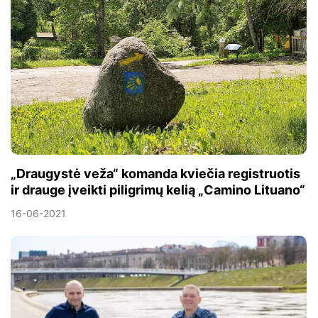
„Draugystė veža“ komanda kviečia registruotis
ir drauge įveikti piligrimų kelią „Camino Lituano“
16-06-2021