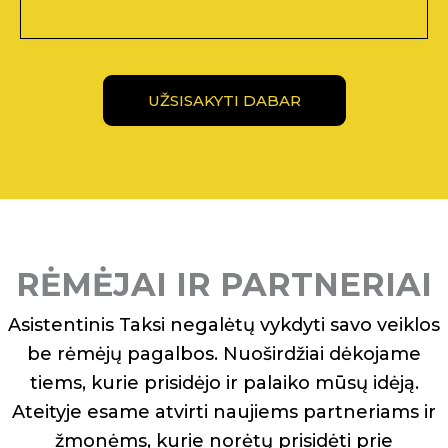
UŽSISAKYTI DABAR
RĖMĖJAI IR PARTNERIAI
Asistentinis Taksi negalėtų vykdyti savo veiklos
be rėmėjų pagalbos. Nuoširdžiai dėkojame
tiems, kurie prisidėjo ir palaiko mūsų idėją.
Ateityje esame atvirti naujiems partneriams ir
žmonėms, kurie norėtų prisidėti prie