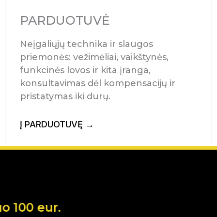
PARDUOTUVĖ
Neįgaliųjų technika ir slaugos
priemonės: vežimėliai, vaikštynės,
funkcinės lovos ir kita įranga,
konsultavimas dėl kompensacijų ir
pristatymas iki durų.
Į PARDUOTUVĘ →
Nemokama