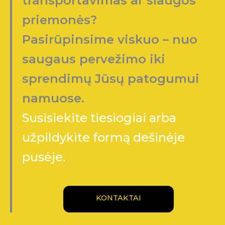
transportavimas ar slaugos
priemonės?
Pasirūpinsime viskuo – nuo
saugaus pervežimo iki
sprendimų Jūsų patogumui
namuose.
Susisiekite tiesiogiai arba
užpildykite formą dešinėje
pusėje.
KONTAKTAI