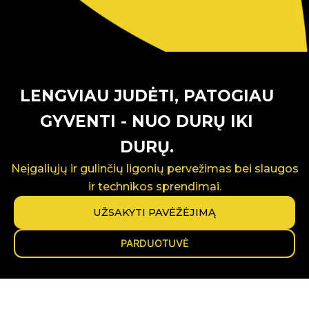
LENGVIAU JUDĖTI, PATOGIAU
GYVENTI - NUO DURŲ IKI
DURŲ.
Neįgaliųjų ir gulinčių ligonių pervežimas bei slaugos
ir technikos sprendimai.
UŽSAKYTI PAVĖŽĖJIMĄ
PARDUOTUVĖ