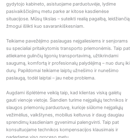
gydytojo kabineto, asistuojame parduotuvėje, lydime
pasivaikščiojimų metu parke ar kitose kasdienėse
situacijose. Mūsų tikslas – suteikti realią pagalbą, leidžiančią
žmogui išlikti kuo savarankiškesniam.
Teikiame pavežėjimo paslaugas neįgaliesiems ir senjorams
su specialiai pritaikytomis transporto priemonėmis. Taip pat
atliekame gulinčių ligonių transportavimą, užtikrindami
saugumą, komfortą ir profesionalų palydėjimą – nuo durų iki
durų. Papildomai teikiame laiptų užnešimo ir nunešimo
paslaugą, todėl laiptai – jau nebe problema.
Augdami išplėtėme veiklą taip, kad klientas viską galėtų
gauti vienoje vietoje. Šiandien turime neįgaliųjų technikos ir
slaugos priemonių parduotuvę, kurioje siūlome neįgaliųjų
vežimėlius, vaikštynes, mobilius keltuvus ir daug daugiau
sprendimų kasdieniam gyvenimui palengvinti. Taip pat
konsultuojame technikos kompensacijos klausimais ir
padedame viso proceso metu.