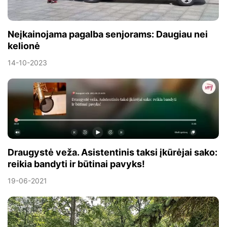
Neįkainojama pagalba senjorams: Daugiau nei
kelionė
14-10-2023
Draugystė veža. Asistentinis taksi įkūrėjai sako:
reikia bandyti ir būtinai pavyks!
19-06-2021