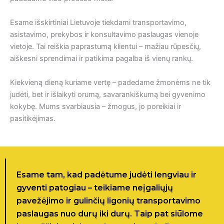
Esame išskirtiniai Lietuvoje tiekdami transportavimo,
asistavimo, prekybos ir konsultavimo paslaugas vienoje
vietoje. Tai reiškia paprastumą klientui – mažiau rūpesčių,
aiškesni sprendimai ir patikima pagalba iš vienų rankų.
Kiekvieną dieną kuriame vertę – padedame žmonėms ne tik
judėti, bet ir išlaikyti orumą, savarankiškumą bei gyvenimo
kokybę. Mums svarbiausia – žmogus, jo poreikiai ir
pasitikėjimas.
Esame tam, kad padėtume judėti lengviau ir
gyventi patogiau – teikiame neįgaliųjų
pavežėjimo ir gulinčių ligonių transportavimo
paslaugas nuo durų iki durų. Taip pat siūlome